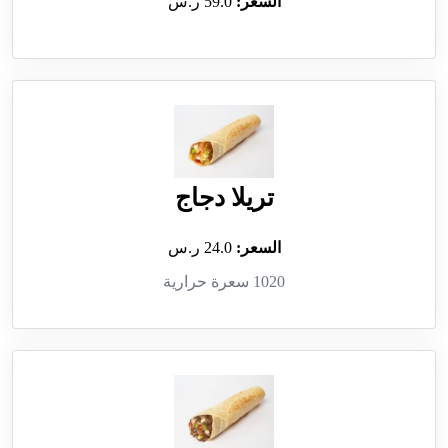
السعر:
59.0 ر.س
تريلا دجاج
السعر:
24.0 ر.س
1020 سعرة حرارية