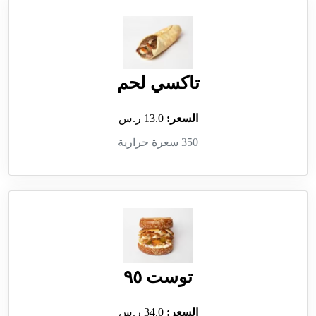
تاكسي لحم
السعر:
13.0 ر.س
350 سعرة حرارية
توست ٩٥
السعر:
34.0 ر.س