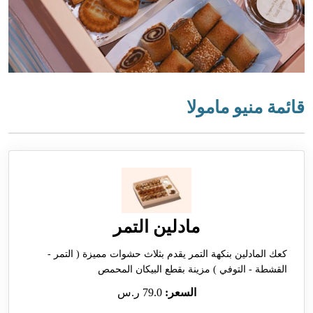
قائمة منيو مامولا
مادلين التمر
كعك المادلين بنكهة التمر يقدم بثلاث حشوات مميزة ( التمر -
القشطة - التوفي ) مزينة بقطع البيكان المحمص
السعر:
79.0 ر.س