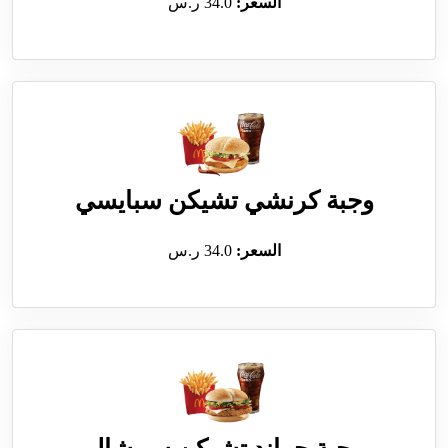
السعر:
34.0 ر.س
وجبة كرنشي تشيكن سبايسي
السعر:
34.0 ر.س