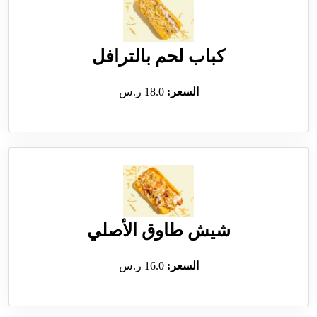
كباب لحم بالترافل
السعر:
18.0 ر.س
شيش طاوق الأصلي
السعر:
16.0 ر.س