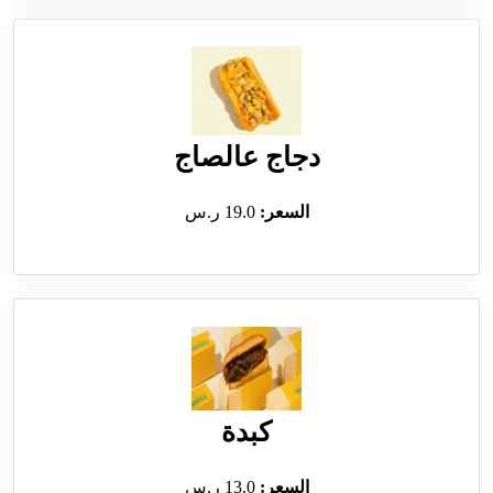
دجاج عالصاج
السعر:
19.0 ر.س
كبدة
السعر:
13.0 ر.س