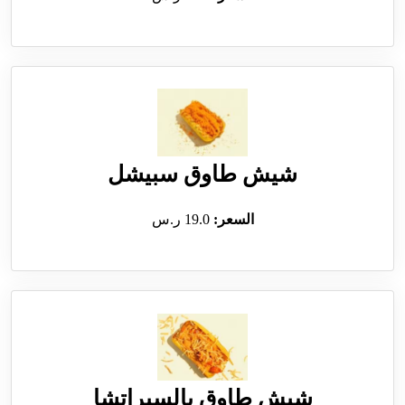
شيش طاوق سبيشل
السعر:
19.0 ر.س
شيش طاوق بالسيراتشا