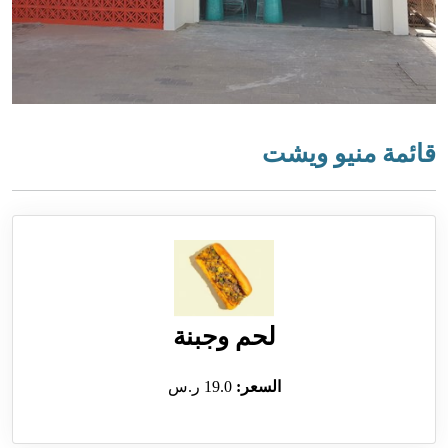
قائمة منيو ويشت
لحم وجبنة
السعر:
19.0 ر.س