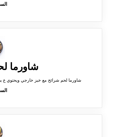
الس
شاورما ل
شاورما لحم شرائح مع خبز خارجي ويحتوي ع بطاطس مقلي و حمص وصوص الطحينة وبقدونس وطماطم
الس