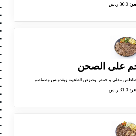
عر:
30.0 ر.س
حم على الصحن
عر:
31.0 ر.س