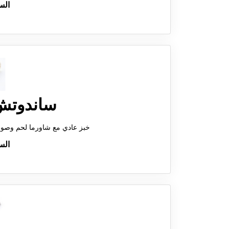
الس
ساندوتش
خبز عادي مع شاورما لحم وصو
الس