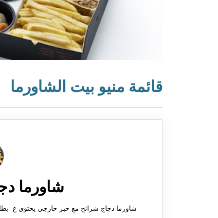
قائمة منيو بيت الشاورما
شاورما دج
شاورما دجاج شرائح مع خبز خارجي يحتوي ع -بطاطس مق