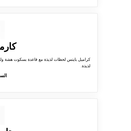
كارم
كراميل بايتس لحظات لذيذة مع قاعدة بسكوت هشة ولمسة
لذيذة.
الس