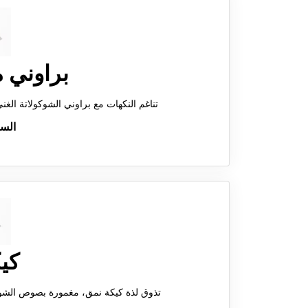
براوني م
تناغم النكهات مع براوني الشوكولاتة الغني، يُقدم مع آيس كريم الفانيليا الناعم لمزيد من اللذة.
الس
كي
تذوق لذة كيكة نمق، مغمورة بصوص الشوكول