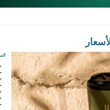
لأسعار
الم