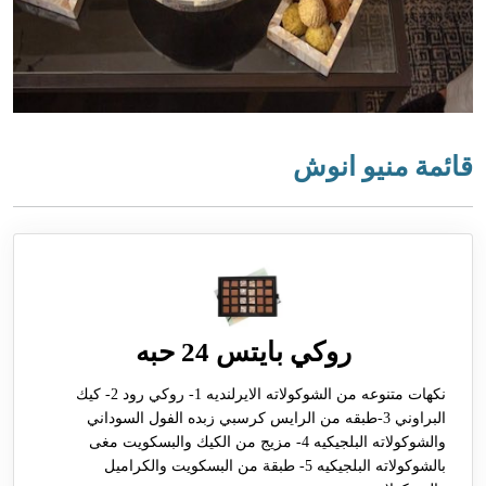
قائمة منيو انوش
روكي بايتس 24 حبه
نكهات متنوعه من الشوكولاته الايرلنديه 1- روكي رود 2- كيك
البراوني 3-طبقه من الرايس كرسبي زبده الفول السوداني
والشوكولاته البلجيكيه 4- مزيج من الكيك والبسكويت مغى
بالشوكولاته البلجيكيه 5- طبقة من البسكويت والكراميل