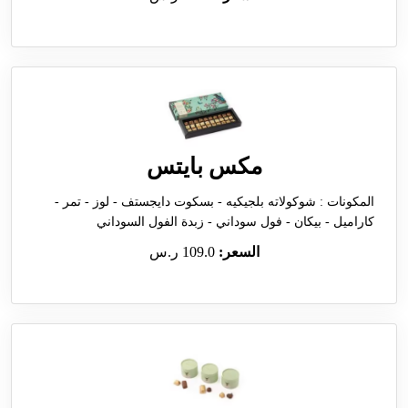
مكس بايتس
المكونات : شوكولاته بلجيكيه - بسكوت دايجستف - لوز - تمر -
كاراميل - بيكان - فول سوداني - زبدة الفول السوداني
السعر:
109.0 ر.س