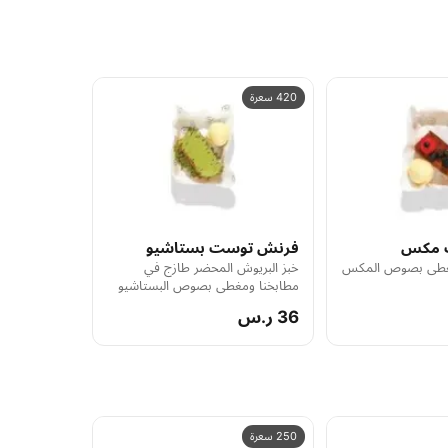
420 سعرة
 مكس
فرنش توست بستاشيو
طى بصوص المكس
خبز البريوش المحضر طازج في
مطابخنا ومغطى بصوص البستاشيو
36 ر.س
250 سعرة