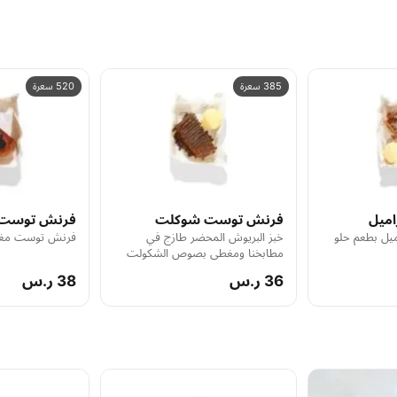
385 سعرة
520 سعرة
ميل
فرنش توست شوكلت
فرنش توست
يل بطعم حلو
خبز البريوش المحضر طازج في
فرنش توست مغ
مطابخنا ومغطى بصوص الشكولت
36 ر.س
38 ر.س