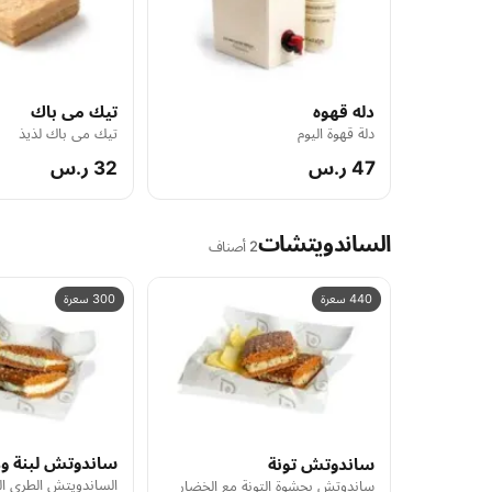
دله قهوه
تيك مى باك
دلة قهوة اليوم
تيك مى باك لذيذ
47 ر.س
32 ر.س
الساندويتشات
2 أصناف
440 سعرة
300 سعرة
ساندوتش لبنة وز
ساندوتش تونة
الساندويتش الطري الم
ساندوتش بحشوة التونة مع الخضار