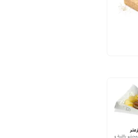
عتر
حشو باللبنة و