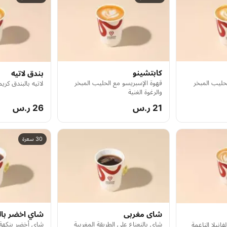
كابتشينو
بندق لاتيه
حليب المبخر
قهوة الإسبريسو مع الحليب المبخر
لاتيه بالبندق كري
والرغوة الغنية
21 ر.س
26 ر.س
30 سعرة
شاى مغربى
شاي اخضر بال
شاي بالنعناع على الطريقة المغربية
شاي أخضر بنكهة 
انيلا الناعمة