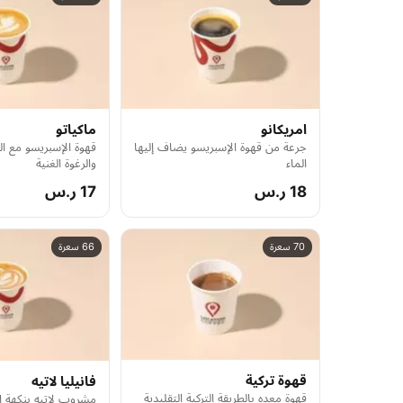
امريكانو
ماكياتو
جرعة من قهوة الإسبريسو يضاف إليها
قهوة الإسبريسو مع ال
الماء
والرغوة الغنية
18 ر.س
17 ر.س
70 سعرة
66 سعرة
قهوة تركية
فانيليا لاتيه
قهوة معده بالطريقة التركية التقليدية
مشروب لاتيه بنكهة الف