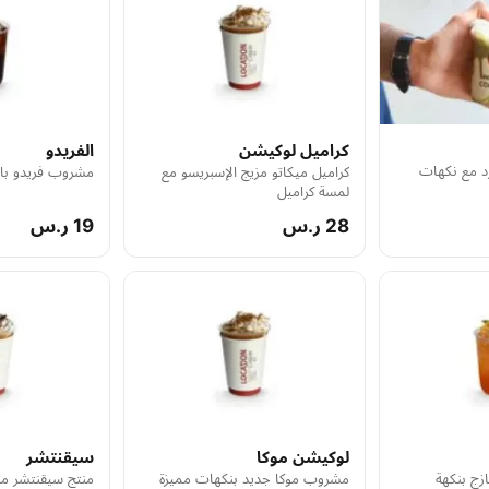
كراميل لوكيشن
الفريدو
د مع نكهات
كراميل ميكاتو مزيج الإسبريسو مع
مشروب فريدو بار
لمسة كراميل
28 ر.س
19 ر.س
لوكيشن موكا
سيقنتشر
ج بنكهة
مشروب موكا جديد بنكهات مميزة
منتج سيقنتشر مم