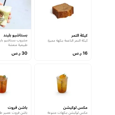
بستاشيو بليند
كيكة التمر
مشروب بستاشيو بار
كيكة التمر الناعمة بنكهة مميزة
طبيعية منعشة
16 ر.س
30 ر.س
مكس لوكيشن
باشن فروت
مكس لوكيشن بنكهات متنوعة
باشن فروت عصير طاز