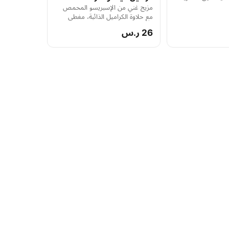
مزيج غني من الإسبريسو المحمص
مع حلاوة الكراميل الذائبة، مغطى
بطبقة من الحليب المخفوق الناعم،
26 ر.س
يقدم ساخناً لتجربة قهوة فاخرة تجمع
بين النكهة القوية والحلاوة المتوازنة