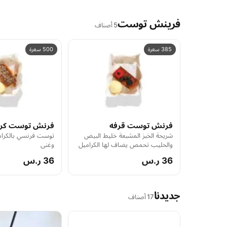
فرينش توست
5 أصناف
385 سعرة
500 سعرة
فرنش توست قرفه
فرنش توست كرا
شريحة الخبز المشبعة خليط البيض
توست فرنسي بالكرام
والحليب تحمص يضاف لها الكراميل
وغني
و القرفة
36 ر.س
36 ر.س
جديدنا
17 أصناف