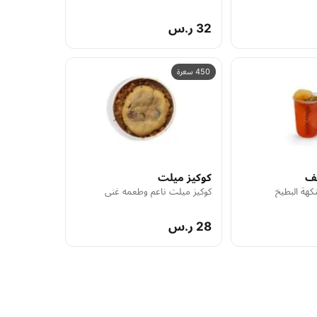
32 ر.س
450 سعرة
ف
كوكيز ميلت
كهة البطيخ
كوكيز ميلت ناعم وطعمه غني
28 ر.س