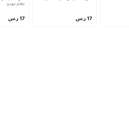
بطابع مهدئ
17 ر.س
17 ر.س