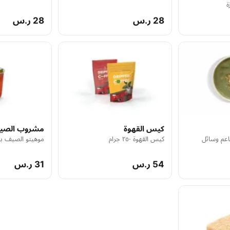
ة
28 ر.س
28 ر.س
كيس القهوة
مشروب الصي
اعم وسائل
كيس القهوة ٢٥٠ جرام
موهيتو الصيف بن
54 ر.س
31 ر.س