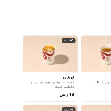
65 سعرة
كورتادو
بدون إضافات
كمية متساوية من قهوة الإسبريسو
والحليب المبخر
19 ر.س
65 سعرة