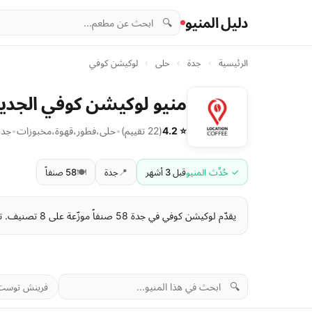
دليل المنيو
🔍
الرئيسية
›
جدة
›
حلى
›
لوكيشن كوفي
منيو لوكيشن كوفي الجديد
⭐ 4.2
(22 تقييم)
•
حلى
،
فطور
،
قهوة
،
مخبوزات
•
جدة
✓ حُدِّث المنيو
قبل 3 أشهر
📍
جدة
🍽️
58 صنفاً
يقدّم لوكيشن كوفي في جدة 58 صنفاً موزّعة على 8 تصنيف. تبدأ الأسعار من 16 ر.س وتصل إلى 54 ر.س . آخر تحديث للمنيو: قبل 3 أشهر.
🔍
فرينش توست