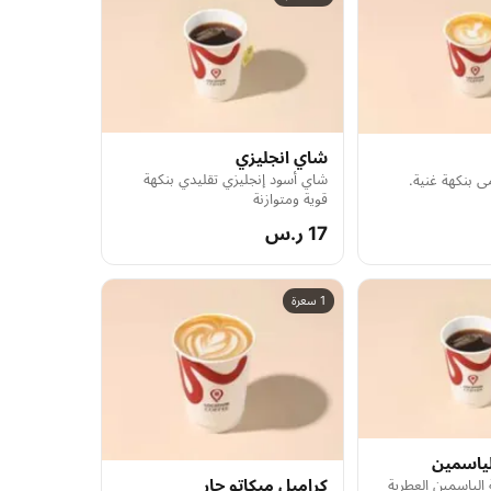
شاي انجليزي
شاي أسود إنجليزي تقليدي بنكهة
مي بنكهة غنية.
قوية ومتوازنة
17 ر.س
1 سعرة
ياسمين
كراميل ميكاتو حار
الياسمين العطرية