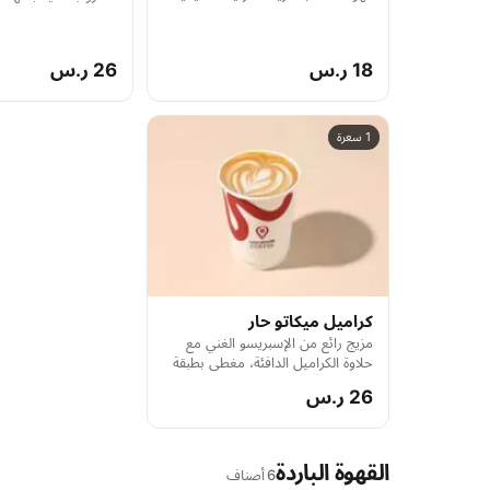
18 ر.س
26 ر.س
1 سعرة
كراميل ميكاتو حار
مزيج رائع من الإسبريسو الغني مع
حلاوة الكراميل الدافئة، مغطى بطبقة
من الحليب المخفوق بعناية، يقدم
26 ر.س
ساخناً لتجربة قهوة فاخرة ومميزة
القهوة الباردة
6 أصناف