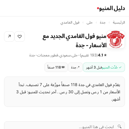
دليل المنيو
الرئيسية
›
جدة
›
حلى
›
فول الغامدي
منيو فول الغامدي الجديد مع
↗
♡
الأسعار - جدة
⭐ 4.1
(193 تقييم)
•
حلى
،
سعودي
،
فطور
،
معجنات
•
جدة
✓ حُدِّث المنيو
قبل 3 أشهر
📍
جدة
🍽️
118 صنفاً
يقدّم فول الغامدي في جدة 118 صنفاً موزّعة على 7 تصنيف. تبدأ
الأسعار من 1 ر.س وتصل إلى 30 ر.س . آخر تحديث للمنيو: قبل 3
أشهر.
🔍