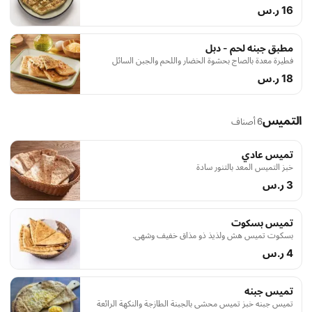
16 ر.س
مطبق جبنه لحم - دبل
فطيرة معدة بالصاج بحشوة الخضار واللحم والجبن السائل
18 ر.س
التميس
6 أصناف
تميس عادي
خبز التميس المعد بالتنور سادة
3 ر.س
تميس بسكوت
بسكوت تميس هش ولذيذ ذو مذاق خفيف وشهي.
4 ر.س
تميس جبنه
تميس جبنه خبز تميس محشي بالجبنة الطازجة والنكهة الرائعة