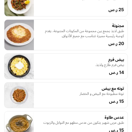
25 ر.س
مجنونة
طبق لذيذ يجمع بين مجموعة من المكونات المتنوعة، يقدم
كوجبة رئيسية مميزة تتناسب مع جميع الأذواق.
20 ر.س
بيض فرم
بيض فرم طازج ولذيذ.
14 ر.س
تونه مع بيض
تونة مطبوخة مع البيض و الخضار
15 ر.س
عدس طاوة
طبق عربي شهير يتكون من عدس مطهو مع التوابل والزيوت
15 ر.س