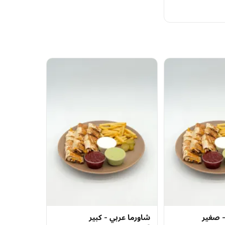
- صغير
شاورما عربي - كبير