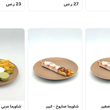
27 ر.س
23 ر.س
صغير
شاورما صاروخ - كبير
شاورما عربي 