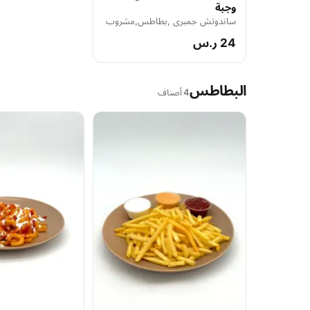
وجبة
ساندوتش جمبري ,بطاطس,مشروب
24 ر.س
البطاطس
4 أصناف