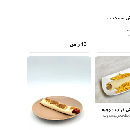
تش مسحب -
ب
10 ر.س
 كباب - وجبة
 ,بطاطس,مشروب