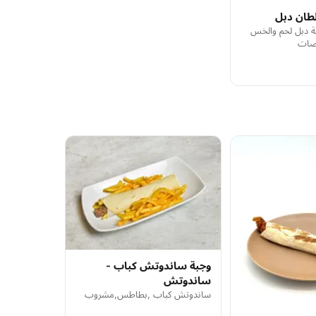
لطان دبل
طة دبل لحم والخس
صات
وجبة ساندوتش كباب -
ساندوتش
ساندوتش كباب ,بطاطس,مشروب