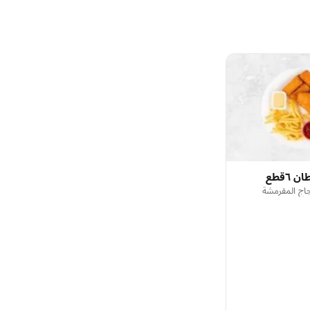
٦قطع
ج المقرمشة