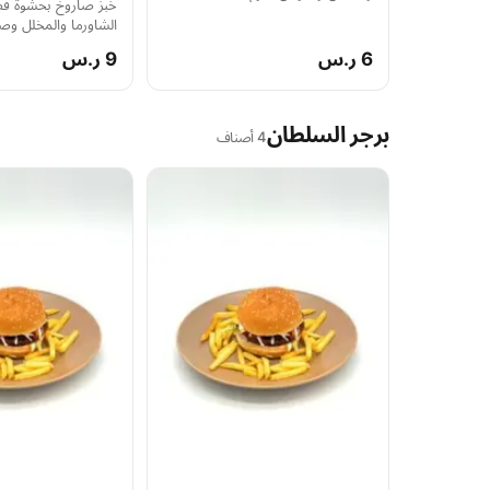
خبز صاروخ بحشوة قط
الشاورما والمخلل وص
6 ر.س
9 ر.س
برجر السلطان
4 أصناف