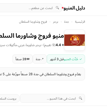
دليل المنيو
🔍
الرئيسية
›
جدة
›
برجر
›
فروج وشاورما السلطان
منيو فروج وشاورما السلطا
⭐ 4.4
(9 تقييم)
•
برجر
،
شاورما
،
عربي
،
مأكولات سري
✓ حُدِّث المنيو
قبل 3 أشهر
📍
جدة
🍽️
28 صنفاً
يقدّم فروج وشاورما السلطان في جدة 28 صنفاً موزّعة على 5 تصنيف. تبدأ الأسعار من 6 ر.س وتصل إلى 27 ر.س . آخر تحديث للمنيو: قبل 3 أشهر.
🔍
بروست السلط