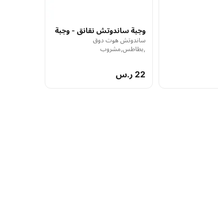
وجبة ساندوتش نقانق - وجبة
ساندوتش هوت دوق
,بطاطس,مشروب
22 ر.س