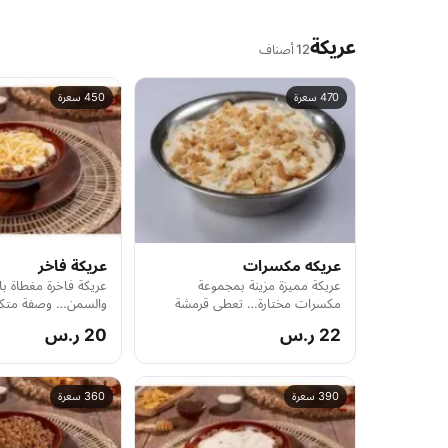
عريكة
12 أصناف
470 سعرة
450 سعرة
عريكه مكسرات
عريكة فاخر
عريكة مميزة مزينة بمجموعة
عريكة فاخرة مغطاة ب
مكسرات مختارة… تعطي قرمشة
والسمن… وصفة متكام
لذيذة فوق الطراوة الغنية.
الجنوب بكل فخامتها.
22 ر.س
20 ر.س
390 سعرة
360 سعرة