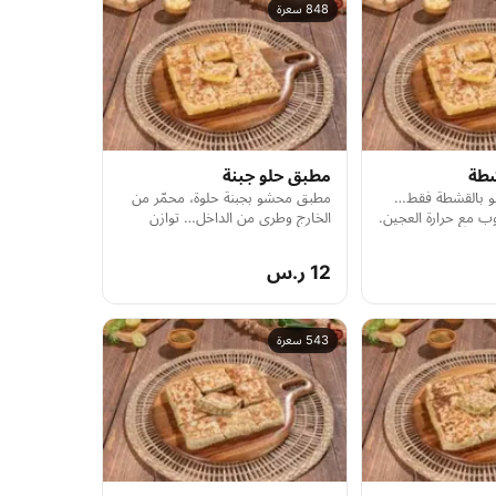
848 سعرة
طة
مطبق حلو جبنة
 بالقشطة فقط…
مطبق محشو بجبنة حلوة، محمّر من
وب مع حرارة العجين.
الخارج وطري من الداخل… توازن
خفيف بين الحلا والملوحة.
12 ر.س
543 سعرة