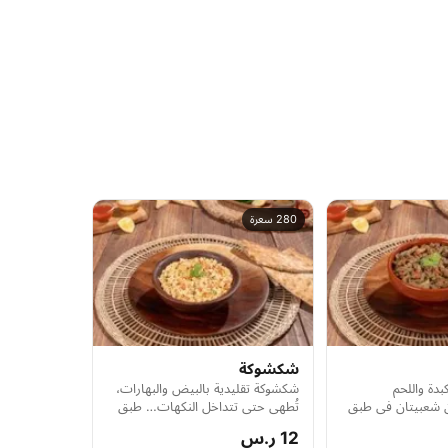
280 سعرة
شكشوكة
بدة واللحم
شكشوكة تقليدية بالبيض والبهارات،
ن شعبيتان في طبق
تُطهى حتى تتداخل النكهات… طبق
فاخر.
صباحي دافئ ولذيذ.
12 ر.س