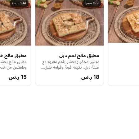
199 سعرة
194 سعرة
مطبق مالح لحم دبل
مطبق مالح خض
مطبق محمّر ومحشو بلحم مفروم مع
مطبق مالح بحشو
طبقة دبل، نكهته قوية وقوامه ثقيل…
وطبقتين من العجين
لعشاق الأطباق الدسمة.
بطعم غني وقوام
18 ر.س
15 ر.س