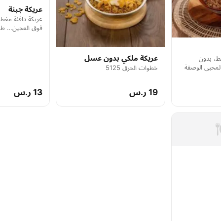
عريكة جبنة
عريكة دافئة مغطا
فوق العجين… طع
الحلا والملوحة. خط
عريكة ملكي بدون عسل
قط، بدون
محبي الوصفة
خطوات الحرق 5125
19 ر.س
13 ر.س