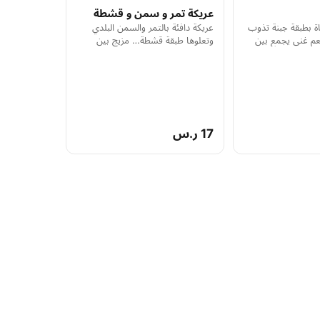
عريكة تمر و سمن و قشطة
ة بطبقة جبنة تذوب
عريكة دافئة بالتمر والسمن البلدي
م غني يجمع بين
وتعلوها طبقة قشطة… مزيج بين
وات الحرق 5250
الطراوة والدسم. خطوات الحرق 6000
17 ر.س