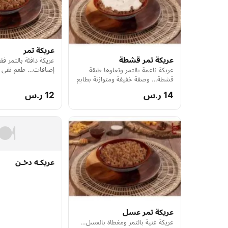
عريكة تمر
عريكة تمر قشطة
عريكة دافئة بالتمر ف
إضافات… طعم نقي ل
عريكة ناعمة بالتمر وتعلوها طبقة
البسيطة.
قشطة… وصفة خفيفة ومتوازنة بطابع
شعبي أصيل.
14 ر.س
12 ر.س
🍽️
عريكـه دخـن
عريكة تمر عسل
عريكة غنية بالتمر ومغطاة بالعسل…