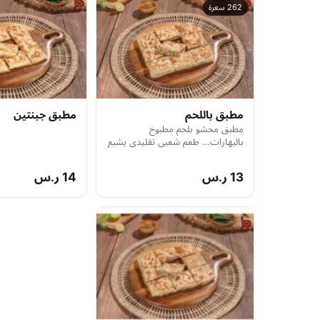
262 سعرة
مطبق باللحم
مطبق جبنتين
مطبق محشو بلحم مطبوخ
بالبهارات… طعم شعبي تقليدي يشبع
الجوع بنكهات أصيلة.
13 ر.س
14 ر.س