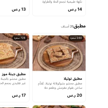
نكهة طبيعية تجمع الحلا والطراوة
بنكهة الجنوب.
14 ر.س
13 ر.س
مطبق
26 أصناف
244 سعرة
728 سعرة
مطبق جبنة موز
مطبق نوتيلا
مطبق محشو بالجبنة 
غير تقليدي يجمع الحل
مطبق محشو بشوكولاتة نوتيلا، يُقدَّم
توازن خفيف.
ساخن بقوام مقرمش وطعم حلا
يذوب.
20 ر.س
17 ر.س