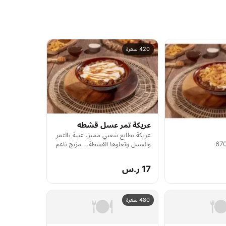
420 سعرة
عريكة تمر عسل قشطه
عريكة بطابع شعبي مميز، غنية بالتمر
والعسل وتعلوها القشطة… مزيج ناعم
وحلو يرضي الذوق الجنوبي.
17 ر.س
🍽️
🍽
480 سعرة