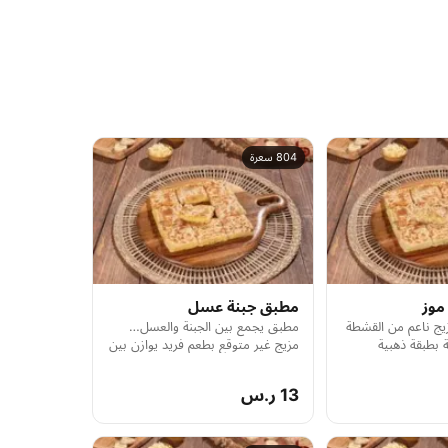
804 سعرة
موز
مطبق جبنة عسل
ج ناعم من القشطة
مطبق يجمع بين الجبنة والعسل…
ة بطبقة ذهبية
مزيج غير متوقع بطعم فريد يوازن بين
ج وطرية من الداخل.
الحلا والملوحة.
13 ر.س