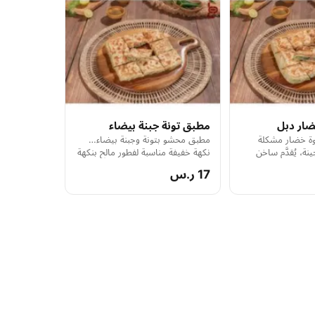
ار دبل
مطبق تونة جبنة بيضاء
ة خضار مشكلة
مطبق محشو بتونة وجبنة بيضاء…
ة، يُقدَّم ساخن
نكهة خفيفة مناسبة لفطور مالح بنكهة
 مقرمش.
فريدة.
17 ر.س