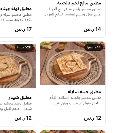
مطبق مالح لحم بالجبنة
مطبق تونة جبناء 
مطبق محشو بلحم مطهو مع الجبنة…
طعم ثقيل ودسم لعشاق المالح القوي.
مطبق محشو بتونة وج
نكهة خفيفة مناسبة لف
فريدة.
14 ر.س
17 ر.س
244 سعرة
526 سعرة
مطبق جبنة سايلة
مطبق شيدر
مطبق محشو بالجبنة السائلة، يُقدَّم
ساخن بقوام كريمي وذوبان غني…
مطبق دسم محشو بلح
نكهة ناعمة وفاخرة.
شيدر… طعم ثقيل وم
الحشوات القوية.
12 ر.س
12 ر.س