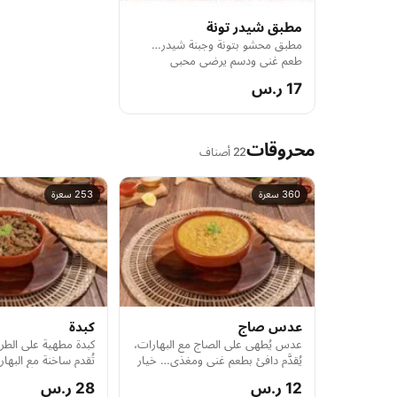
مطبق شيدر تونة
مطبق محشو بتونة وجبنة شيدر…
طعم غني ودسم يرضي محبي
النكهات الجريئة.
17 ر.س
محروقات
22 أصناف
360 سعرة
253 سعرة
عدس صاج
كبدة
عدس يُطهى على الصاج مع البهارات،
كبدة مطهية على الطري
يُقدَّم دافئ بطعم غني ومغذي… خيار
تُقدم ساخنة مع البها
نباتي تقليدي للفطور الشعبي.
ومحبوبة لعشاق الفطو
12 ر.س
28 ر.س