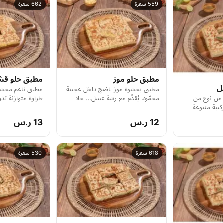
559 سعرة
662 سعرة
مطبق حلو موز
مطبق حلو قش
ل
مطبق بحشوة موز ناضج داخل عجينة
مطبق ناعم محشو
محمّرة، يُقدَّم مع رشة عسل… حلا
طراوة متوازنة تذ
 من نوع من
شعبي خفيف ولذيذ.
يبة متنوعة
12 ر.س
13 ر.س
618 سعرة
530 سعرة