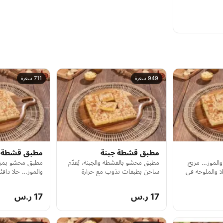
949 سعرة
711 سعرة
مطبق قشطة جبنة
مطبق قشطة 
والموز… مزيج
مطبق محشو بالقشطة والجبنة، يُقدّم
مطبق محشو بمزي
ا والملوحة في
ساخن بطبقات تذوب مع حرارة
والموز… حلا دافئ
العجين… نكهة دسمة وسلسة.
مقرمشة من الخار
17 ر.س
17 ر.س