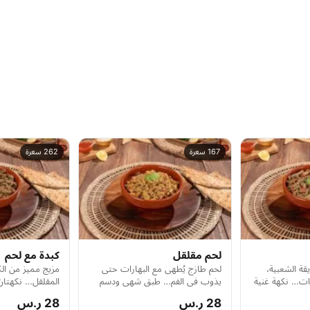
167 سعرة
262 سعرة
لحم مقلقل
كبدة مع لحم
قة الشعبية،
لحم طازج يُطهى مع البهارات حتى
مزيج مميز من الك
رات… نكهة غنية
يذوب في الفم… طبق شهي ودسم
المقلقل… نكهتا
ر القوي.
بلمسة جنوبية أصيلة.
واحد بطابع فطور 
28 ر.س
28 ر.س