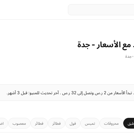
مع الأسعار - جدة
•
جدة
بق
محروقات
تميس
فول
فطائر
فطائر
معصوب
اض