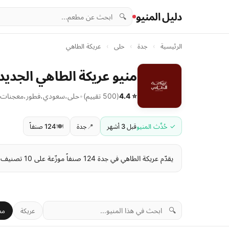
دليل المنيو
🔍
الرئيسية
›
جدة
›
حلى
›
عريكة الطاهي
منيو عريكة الطاهي الجديد 
⭐ 4.4
(500 تقييم)
•
حلى
،
سعودي
،
فطور
،
معجنات
✓ حُدِّث المنيو
قبل 3 أشهر
📍
جدة
🍽️
124 صنفاً
يقدّم عريكة الطاهي في جدة 124 صنفاً موزّعة على 10 تصنيف. تبدأ الأسعار من 2 ر.س وتصل إلى 32 ر.س . آخر تحديث للمنيو: قبل 3 أشهر.
🔍
عريكة
مط