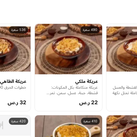
490 سعرة
536 سعرة
عريكة ملكي
عريكة الطاهي
القشطة والعسل
عريكة متكاملة بكل المكونات:
خطوات الحرق 6700
لة تمثل نكهة
قشطة، جبنة، عسل، سمن، تمر…
وجبة ملكية غنية بالنكهات الجنوبية.
22 ر.س
32 ر.س
️
410 سعرة
420 سعرة