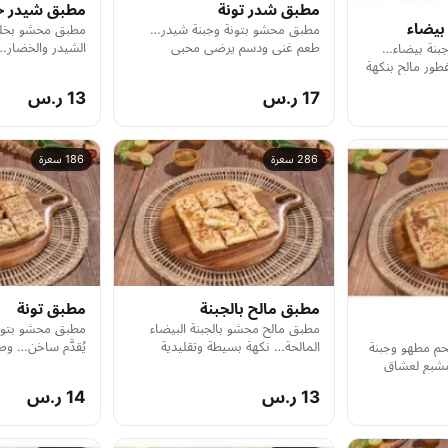
مطبق شدر تونة
مطبق شيدر خ
بيضاء
مطبق محشو بتونة وجبنة شيدر…
مطبق محشو بخلي
طعم غني ودسم يرضي محبي
الشيدر والخضار…
بنة بيضاء…
النكهات الجريئة.
القرمشة والملوحة 
طور مالح بنكهة
17 ر.س
13 ر.س
286 سعرة
186 سعرة
مطبق مالح بالجبنة
مطبق تونة
مطبق مالح محشو بالجبنة البيضاء
مطبق محشو بتونة
المالحة… نكهة بسيطة وتقليدية
يُقدَّم ساخن… وص
م مطهو وجبنة
مناسبة لكل الأذواق.
شعبي مختلف.
شبع لعشاق
13 ر.س
14 ر.س