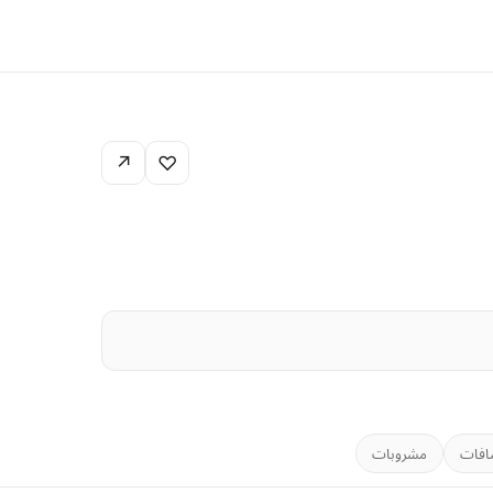
↗
♡
افات
مشروبات