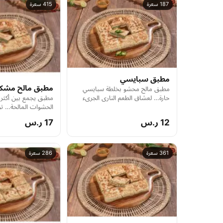
187 سعرة
415 سعرة
مطبق سبايسي
مطبق مالح مشك
مطبق مالح محشو بخلطة سبايسي
حارة… لعشاق الطعم الناري الجريء
مطبق يجمع بين أكثر
بنكهة تلهب الحواس.
الحشوات المالحة… ترك
بطابع شعبي غني.
12 ر.س
17 ر.س
361 سعرة
286 سعرة