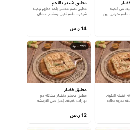
ضار
مطبق شيدر باللحم
ط من الجبنة
مطبق دسم محشو بلحم مطهو وجبنة
 طعم متوازن بين
شيدر… طعم ثقيل ومشبع لعشاق
والنكهة الخضراء.
الحشوات القوية.
14 ر.س
293 سعرة
مطبق خضار
 خفيفة النكهة،
مطبق محشو بخضار مشكلة مع
فة بحرية بطابع
بهارات خفيفة، يُخبز حتى القرمشة
ويُقدَّم ساخنًا.
12 ر.س