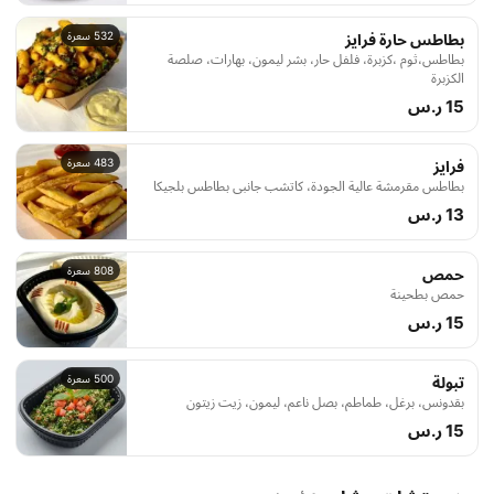
532 سعرة
بطاطس حارة فرايز
بطاطس،ثوم ،كزبرة، فلفل حار، بشر ليمون، بهارات، صلصة
الكزبرة
15 ر.س
483 سعرة
فرايز
بطاطس مقرمشة عالية الجودة، كاتشب جانبي بطاطس بلجيكا
13 ر.س
808 سعرة
حمص
حمص بطحينة
15 ر.س
500 سعرة
تبولة
بقدونس، برغل، طماطم، بصل ناعم، ليمون، زيت زيتون
15 ر.س