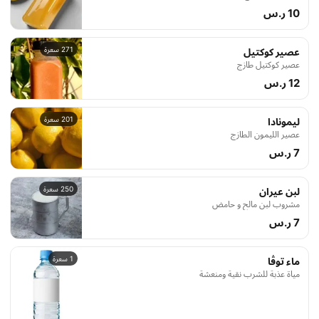
10 ر.س
271 سعرة
عصير كوكتيل
عصير كوكتيل طازج
12 ر.س
201 سعرة
ليمونادا
عصير الليمون الطازج
7 ر.س
250 سعرة
لبن عيران
مشروب لبن مالح و حامض
7 ر.س
1 سعرة
ماء توڤا
مياة عذبة للشرب نقية ومنعشة