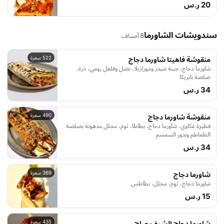
20 ر.س
سندويشات الشاورما
8 أصناف
522 سعرة
منقوشة فاهيتا شاورما دجاج
شاورما دجاج، جبنة شيدر وموزاريلا، بصل وفلفل رومي، ذرة،
صلصة بابريكا
34 ر.س
490 سعرة
منقوشة شاورما دجاج
فطيرة عكاوي، شاورما دجاج، بطاطا، ثوم، مخلل مدهونة بصلصة
الطماطم وبذور السمسم
34 ر.س
369 سعرة
شاورما دجاج
شاورما دجاج، ثوم، مخلل، بطاطس
15 ر.س
435 سعرة
شاورما دجاج الشيف صاج