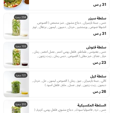
31 ر.س
258 سعرة
سلطة سيزر
خس , جبنة بارميزان , دجاج مشوي , خبز محمص ( الصوص,
انشوفا صوص , ورستشير , خردل , دجيون , ليمون , برتقال , ثوم
, ماينيز , ملح , فلفل اسود)
31 ر.س
103 سعرة
سلطة فتوش
خس , بقدونس , طماطم , فلفل رومي احمر , بصل اخضر , رمان ,
خيار , نعناع , خبز مقلي ( الصوص , دبس رمان , زيت زيتون ,
سماق , ليمون , ملح )
23 ر.س
121 سعرة
سلطة كيل
كالي , جبنة بارميزان , جوز , رمان ( الصوص, ليمون , خل , خردل ,
ديجون , زيت زيتون , ثوم , عسل , ملح , فلفل اسود )
26 ر.س
310 سعرة
السلطة المكسيكية
خس , ذره , فاصوليا سوداء , دجاج مشوي, فلفل رومي, كزبرة, (