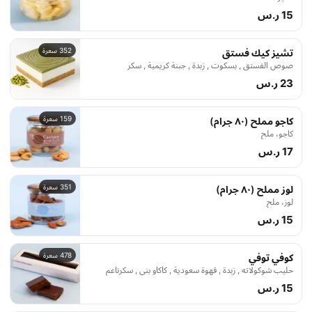
15 ر.س
352 سعرة
تشيز كيك فستق
صوص الفستق , بسكوت , زبدة , جبنة كريمية , سكر
23 ر.س
159 سعرة
كاجو مملح (٨٠ جرام)
كاجو، ملح
17 ر.س
351 سعرة
لوز مملح (٨٠ جرام)
لوز، ملح
15 ر.س
478 سعرة
كوفي توفي
حليب شوكولاته , زبدة , قهوة سعودية , كاكاو بني , سكرناعم
15 ر.س