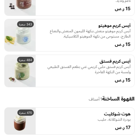
ناعم ولذيذ.
15 ر.س
343 سعرة
آيس كريم موهيتو
آيس كريم موهيتو منعش بنكهة الليمون المنعش والنعناع
الطازج، مستوحى من نكهة الموهيتو الكلاسيكية.
15 ر.س
484 سعرة
آيس كريم فستق
آيس كريم فستق حلبي كريمي غني بطعم الفستق الطبيعي
ولمسة من النكهة الفاخرة
15 ر.س
القهوة الساخنة
1 أصناف
470 سعرة
هوت شوكليت
بودرة الشوكلاتة، حليب
17 ر.س