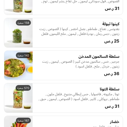
الصوص , فول سوداني, ليمون , خل تفاح ,بشر ليمون , ثوم ,
زيت سمسم , سكر بني , ملح , فلفل اسود)
31 ر.س
158 سعرة
كينوا تبولة
بقدونس , نعناع , طماطم , بصل اخضر , كينوا ( الصوص , زيت
زيتون , دبس رمان , بودرة فلفل , ليمون , ملح الليمون, فلفل
اسود )
25 ر.س
142 سعرة
سلطة السالمون المدخن
جرجير , خس , سالمون مدخن كبير ( الصوص , ليمون , زيت
زيتون , خردل , ملح , فلفل اسود )
36 ر.س
570 سعرة
سلطة التونا
تونا , مكرونه , فاصوليا , خس إيطالي متنوع , فلفل ملون ,
طماطم , بروكلي , كايبر , فلفل اسود ( الصوص , ليمون , حبق ,
ثوم , بقدونس , فلفل حار , زيت زيتون )
31 ر.س
167 سعرة
خضار
خيار , جزر , فلفل رومي