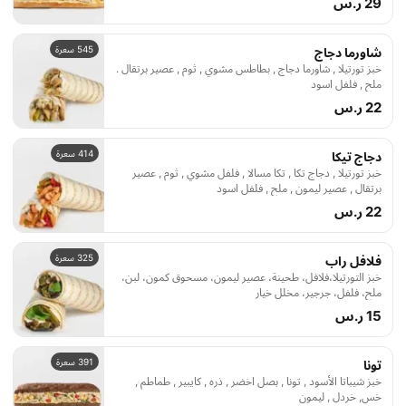
29 ر.س
545 سعرة
شاورما دجاج
خبز تورتيلا , شاورما دجاج , بطاطس مشوي , ثوم , عصير برتقال .
ملح , فلفل اسود
22 ر.س
414 سعرة
دجاج تيكا
خبز تورتيلا , دجاج تكا , تكا مسالا , فلفل مشوي , ثوم , عصير
برتقال , عصير ليمون , ملح , فلفل اسود
22 ر.س
325 سعرة
فلافل راب
خبز التورتيلا،فلافل، طحينة، عصير ليمون، مسحوق كمون، لبن،
ملح، فلفل، جرجير، مخلل خيار
15 ر.س
391 سعرة
تونا
خبز شيباتا الأسود , تونا , بصل اخضر , ذره , كايبير , طماطم ,
خس, خردل , ليمون