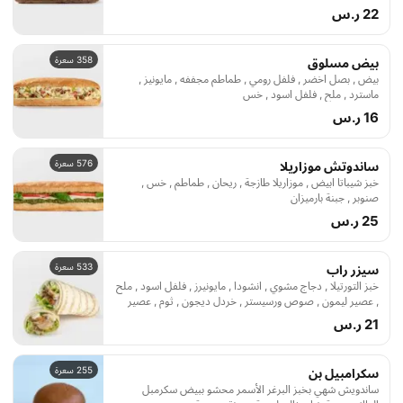
22 ر.س
358 سعرة
بيض مسلوق
بيض , بصل اخضر , فلفل رومي , طماطم مجففه , مايونيز ,
ماسترد , ملح , فلفل اسود , خس
16 ر.س
576 سعرة
ساندوتش موزاريلا
خبز شيباتا ابيض , موزاريلا طازجة , ريحان , طماطم , خس ,
صنوبر , جبنة بارميزان
25 ر.س
533 سعرة
سيزر راب
خبز التورتيلا , دجاج مشوي , انشودا , مايونيرز , فلفل اسود , ملح
, عصير ليمون , صوص ورسيستر , خردل ديجون , ثوم , عصير
برتقال , جبنة بارميزان , خس
21 ر.س
255 سعرة
سكرامبيل بن
ساندويش شهي بخبز البرغر الأسمر محشو ببيض سكرمبل