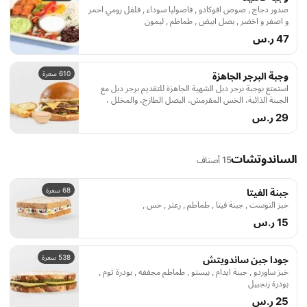
صدور دجاج , صوص افوكادو , فاصوليا سوداء , فلفل رومي احمر
و اصفر و اخضر , بصل ابيض , طماطم , ليمون
47 ر.س
610 سعرة
وجبة البرجر الجاهزة
استمتع بوجبة برجر دبل الشهية الجاهزة للتقديم برجر دبل مع
الجبنة الذائبة، الخس المقرمش، البصل الطازج، والمخلل ،
والصوص يقدم بطاطس وصوص جانبي.
29 ر.س
الساندوتشات
15 أصناف
68 سعرة
جبنة الفيتا
خبز التوست , جبنة فيتا , طماطم , زعتر , خس ,
15 ر.س
538 سعرة
جودا جبن ساندويتش
خبز ساوردو , جبنة ايدام , بيستو , طماطم مجففه , بودرة ثوم ,
بودرة زنجبيل
25 ر.س