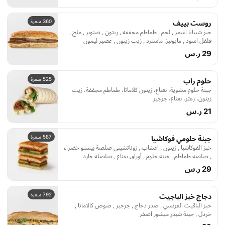
360 سعرة
روست بييف
خبز شيباتا اسمر , لحم , طماطم مجففه , زيتون , صنوبر , ملح ,
فلفل اسود , مايونيز, ماسترد , زيت زيتون , عصير ليمون
29 ر.س
525 سعرة
حلوم راب
جبنة حلوم مشوية، نعناع، زيتون كلاماتا، طماطم مجففة، زيت
زيتون، زعتر، نعناع، جرجير
21 ر.س
587 سعرة
جبنة حلومي فوكاشيا
خبز الفوكاشيا , زيتون , اعشاب , زوتاتشيني صلصة بيستو خضراء
, صلصة طماطم , جبنة حلوم , أوراق نعناع , صلصلة حاره
29 ر.س
792 سعرة
دجاج خبز الباجيت
خبز الباقيت الفرنسي , صدر دجاج , جرجير , صوص كالاماتا ,
خردل , جبنة شيدر مبشور اصفر