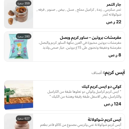
359 سعرة
جار التمر
تمر, سكربني , زبدة , كراميل مملح , عسل , بيض , صنوبر , قرفه ,
شوكولاته كندر
22 ر.س
280 سعرة
مقرمشات بروتين – ساور كريم وبصل
مقرمشات بروتين مخبوزة في الفرن بنكهة الساور كريم والبصل،
مقرمشة وخفيفة وتحتوي على 15غ بروتين. خيار صحي ولذيذ
كسناك سريع
8 ر.س
آيس كريم
4 أصناف
كوكي دو ايس كريم كيك
" ايس كريم كراميل وكوكي دو تعلوها طبقة من الكراميل
والكرامبل، وفي الاسفل طبقة رقيقة وهشة من الكيك "
124 ر.س
627 سعرة
آيس كريم شوكولاتة
آيس كريم شوكولاتة غني وكريمي مصنوع من كاكاو فاخر بطعم