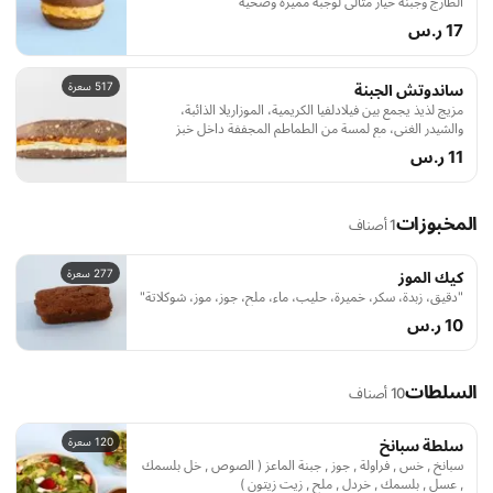
الطازج وجبنة خيار مثالي لوجبة مميزة وصحية
17 ر.س
517 سعرة
ساندوتش الجبنة
مزيج لذيذ يجمع بين فيلادلفيا الكريمية، الموزاريلا الذائبة،
والشيدر الغني، مع لمسة من الطماطم المجففة داخل خبز
فرنسي طازج لوجبة مميزة بطعم لا يُنسى
11 ر.س
المخبوزات
1 أصناف
277 سعرة
كيك الموز
"دقيق، زبدة، سكر، خميرة، حليب، ماء، ملح، جوز، موز، شوكلاتة"
10 ر.س
السلطات
10 أصناف
120 سعرة
سلطة سبانخ
سبانخ , خس , فراولة , جوز , جبنة الماعز ( الصوص , خل بلسمك
, عسل , بلسمك , خردل , ملح , زيت زيتون )