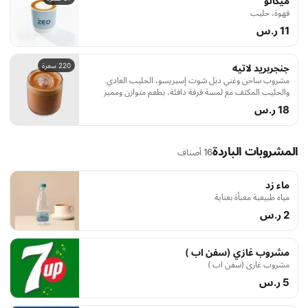
ميكاتو
قهوة، حليب
11 ر.س
220 سعرة
جنجربريد لاتيه
مشروب ساخن وغني دبل شوت إسبريسو، الحليب العادي
والحليب المكثف مع لمسة قرفة دافئة، بطعم متوازن ومميز
18 ر.س
المشروبات الباردة
16 أصناف
ماء زد
مياه طبيعية معبأة بعناية
2 ر.س
مشروب غازي (سفن اب )
مشروب غازي (سفن اب )
5 ر.س