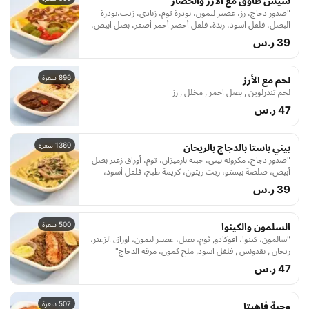
شيش طاوق مع الارز والخضار
"صدور دجاج، رز، عصير ليمون، بودرة ثوم، زبادي، زيت،بودرة
البصل، فلفل اسود، زبدة، فلفل أخضر أحمر أصفر، بصل ابيض،
بطاطس، ملح، مرقة الدجاج"
39 ر.س
896 سعرة
لحم مع الأرز
لحم تندرلوين , بصل احمر , مخلل , رز
47 ر.س
1360 سعرة
بيني باستا بالدجاج بالريحان
"صدور دجاج، مكرونة بيني، جبنة بارميزان، ثوم، أوراق زعتر بصل
أبيض، صلصة بيستو، زيت زيتون، كريمة طبخ، فلفل أسود،
بقدونس، ملح، مرقة دجاج"
39 ر.س
500 سعرة
السلمون والكينوا
"سالمون، كينوا، افوكادو, ثوم، بصل، عصير ليمون، اوراق الزعتر،
ريحان , بقدونس , فلفل اسود, ملح كمون، مرقة الدجاج"
47 ر.س
507 سعرة
وجبة فاهيتا