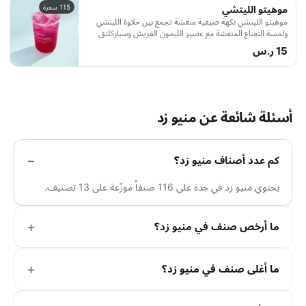
115 سعرة
موهيتو الليتشي
موهيتو الليتشي نكهة صيفية منعشة تجمع بين حلاوة الليتشي
ولمسة النعناع المنعشة مع عصير الليمون الفريش وسباركلنق
ينعشك من أول رشفة.
15 ر.س
أسئلة شائعة عن منيو زد
كم عدد أصناف منيو زد؟
يحتوي منيو زد في جدة على 116 صنفاً موزّعة على 13 تصنيف.
ما أرخص صنف في منيو زد؟
ما أغلى صنف في منيو زد؟