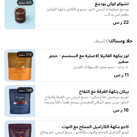
425 سعرة
تشوكو كوكي بودينغ
بودينغ شوكولاتة كريمي ناعم، ممزوج بالكامل بنكهة الكوكيز
بطعم غني وذائب
22 ر.س
حلا وسناك
17 أصناف
276 سعرة
لوز بنكهه الفانيلا الاصليه مع السمسم - حجم
صغير
٥٠ جرام - حجم صغير للاستهلاك الفردي
11 ر.س
298 سعرة
بيكان بنكهة القرفة مع التفاح
كوبـيو سينامون تفاح بيكان – مزيج كريمي من القرفة والتفاح
الحلو، مزين بجوز البيكان المقرمش ليمنح طعماً دافئاً ومريحاً.
16 ر.س
كاجو بنكهة الكاراميل المملح مع التوت
كوبيو الكراميل المملح والتوت والكاجو - مزيج كريمي حلو ومالح