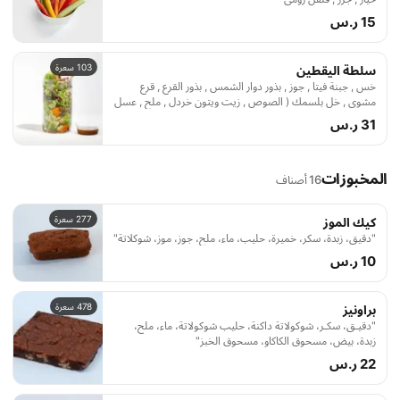
15 ر.س
103 سعرة
سلطة اليقطين
خس , جبنة فيتا , جوز , بذور دوار الشمس , بذور القرع , قرع
مشوي , خل بلسمك ( الصوص , زيت ويتون خردل , ملح , عسل
)
31 ر.س
المخبوزات
16 أصناف
277 سعرة
كيك الموز
"دقيق، زبدة، سكر، خميرة، حليب، ماء، ملح، جوز، موز، شوكلاتة"
10 ر.س
478 سعرة
براونيز
"دقيـق، سكـر، شوكولاتة داكنة، حليب شوكولاتة، ماء، ملح،
زبدة، بيض، مسحوق الكاكاو، مسحوق الخبز"
22 ر.س