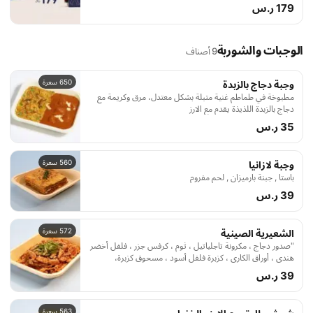
179 ر.س
الوجبات والشوربة
9 أصناف
650 سعرة
وجبة دجاج بالزبدة
مطبوخة في طماطم غنية متبلة بشكل معتدل، مرق وكريمة مع
دجاج بالزبدة اللذيذة يقدم مع الارز
35 ر.س
560 سعرة
وجبة لازانيا
باستا , جبنة بارميزان , لحم مفروم
39 ر.س
572 سعرة
الشعيرية الصينية
"صدور دجاج ، مكرونة تاجلياتيل ، ثوم ، كرفس جزر ، فلفل أخضر
هندي ، أوراق الكاري ، كزبرة فلفل أسود ، مسحوق كزبرة،
مسحوق الزنجبيل صلصة المحار ، بصل أخضر"
39 ر.س
563 سعرة