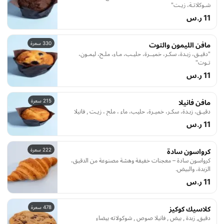
شـوكلاتـة، زيـت"
11 ر.س
330 سعرة
مافن الليمون والتوت
"دقيـق، زبـدة، سكـر، خميــرة، حليـب، مـاء، ملـح، ليمـون،
تـوت"
11 ر.س
215 سعرة
مافن فانيلا
دقيـق، زبـدة، سكـر، خميـرة، حليب، ماء ، ملح ، زيـت , فانيلا
11 ر.س
222 سعرة
كرواسون سادة
كرواسون سادة – معجنات خفيفة وهشة مصنوعة من الدقيق،
الزبدة، والبيض.
11 ر.س
478 سعرة
كلاسيك كوكيز
دقيق, زبدة , بيض , فانيلا صوص , شوكولاته بيضاء