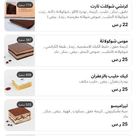
770 سعرة
كرنشي شوكلت تارت
دقيق , سكر , حليب , كريمة , بودرة كاكاو , شوكولاته داكنه , زيت
شوكولاتة الحليب , صوص شولاته مقرمشه , زبدة , بيض )
22 ر.س
387 سعرة
موس شوكولاتة
كريمة خفق , خليط الكيك الاسفنجيه , زبدة , طبقة الكرانشي ,
شوكولاته بالحليب , صوص البندق , بيض , سكر , ماء
25 ر.س
606 سعرة
كيك حليب بالزعفران
بودرة زعفران , بيض , حليب مكثف
25 ر.س
525 سعرة
تيراميسو
جبنة ماسكربوني , كريمة خفق , بسكوت , قهوة , بيض , سكر ,
ماء
25 ر.س