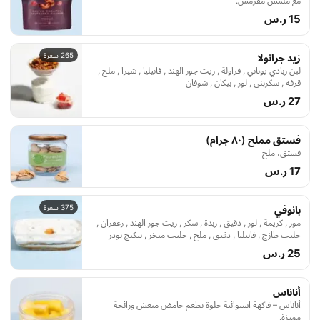
مع ملمس مقرمش.
15 ر.س
265 سعرة
زيد جرانولا
لبن زبادي يوناني , فراولة , زيت جوز الهند , فانيليا , شيرا , ملح ,
قرفه , سكربني , لوز , بيكان , شوفان
27 ر.س
فستق مملح (٨٠ جرام)
فستق، ملح
17 ر.س
375 سعرة
بانوفي
موز , كريمة , لوز , دقيق , زبدة , سكر , زيت جوز الهند , زعفران ,
حليب طازج , فانيليا , دقيق , ملح , حليب مبخر , بيكنج بودر
25 ر.س
أناناس
أناناس – فاكهة استوائية حلوة بطعم حامض منعش ورائحة
مميزة.