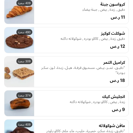
409 سعرة
كرواسون جبنة
دقيق , زبدة , بيض , جبنة بيضاء
11 ر.س
490 سعرة
شوكلت كوكيز
دقيق, زبدة , بيض , كاكاو بودره , شوكولاته داكنه
12 ر.س
309 سعرة
كراميل التمر
"دقيـق، تمــر، بيـض، مسحـوق قرفـة، هيـل، زبـدة، لـوز، سكـر
بـودرة"
18 ر.س
374 سعرة
انجليش كيك
زبدة , بيض , كاكاو بودره , شوكولاته داكنه
9 ر.س
409 سعرة
مافن شوكولاته
"دقيـق، زبـدة، سكـر، خميـرة، حليب، ماء، ملح، كاكاو بـاودر