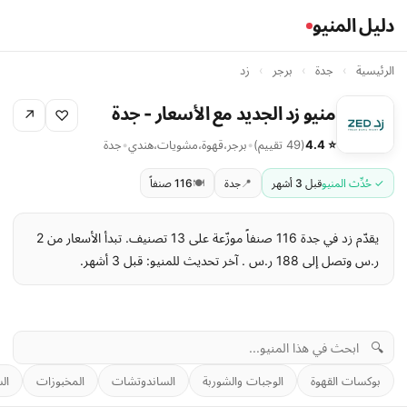
دليل المنيو
الرئيسية
›
جدة
›
برجر
›
زد
منيو زد الجديد مع الأسعار - جدة
↗
♡
⭐ 4.4
(49 تقييم)
•
برجر
،
قهوة
،
مشويات
،
هندي
•
جدة
✓ حُدِّث المنيو
قبل 3 أشهر
📍
جدة
🍽️
116 صنفاً
يقدّم زد في جدة 116 صنفاً موزّعة على 13 تصنيف. تبدأ الأسعار من 2
ر.س وتصل إلى 188 ر.س . آخر تحديث للمنيو: قبل 3 أشهر.
🔍
بوكسات القهوة
الوجبات والشوربة
الساندوتشات
المخبوزات
ال