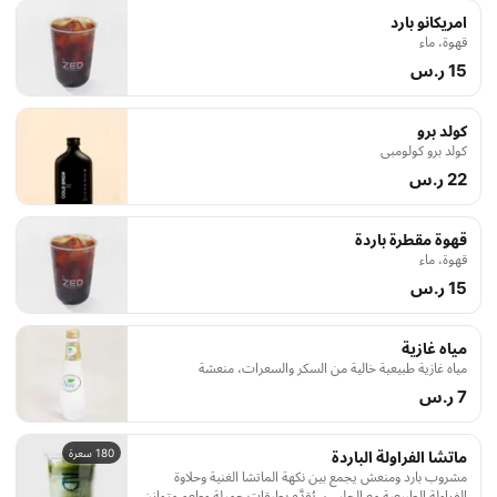
امريكانو بارد
قهوة، ماء
15 ر.س
كولد برو
كولد برو كولومبي
22 ر.س
قهوة مقطرة باردة
قهوة، ماء
15 ر.س
مياه غازية
مياه غازية طبيعية خالية من السكر والسعرات، منعشة
7 ر.س
180 سعرة
ماتشا الفراولة الباردة
مشروب بارد ومنعش يجمع بين نكهة الماتشا الغنية وحلاوة
الفراولة الطبيعية مع الحليب، يُقدَّم بطبقات جميلة وطعم متوازن