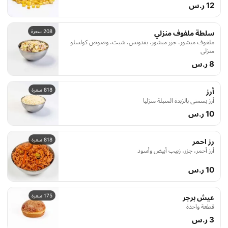
12 ر.س
208 سعرة
سلطة ملفوف منزلي
ملفوف مبشور، جزر مبشور، بقدونس، شبت، وصوص كولسلو
منزلي
8 ر.س
818 سعرة
أرز
أرز بسمتي بالزبدة المتبلة منزليا
10 ر.س
818 سعرة
رز احمر
أرز أحمر، جزر، زبيب أبيض وأسود
10 ر.س
175 سعرة
عيش برجر
قطعة واحدة
3 ر.س