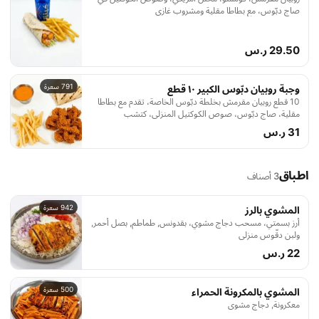
صاج دبّوس، مع بطاطا مقلية ومشروب غازي
29.50 ر.س
791 سعرة
وجبة روبيان دبّوس الكبير ١٠ قطع
10 قطع روبيان مقرمش بخلطة دبّوس الخاصة، تقدم مع بطاطا
مقلية، صاج دبّوس، صوص الكوكتيل المنزلي، كتشب
31 ر.س
اطباق
3 أصناف
942 سعرة
المشوي بالرز
أرز بسمتي، مسحب دجاج مشوي، بقدونس, طماطم, بصل أحمر,
ولبن دقّوس منزلي
22 ر.س
500 سعرة
المشوي بالمكرونة الحمراء
معكرونة, دجاج مشوي