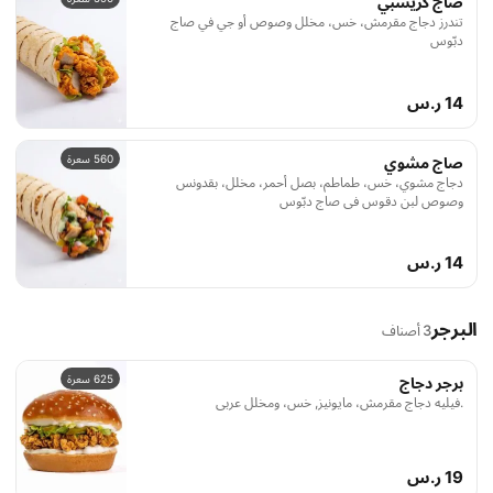
صاج كريسبي
تندرز دجاج مقرمش، خس، مخلل وصوص أو جي في صاج
دبّوس
14 ر.س
560 سعرة
صاج مشوي
دجاج مشوي، خس، طماطم، بصل أحمر، مخلل، بقدونس
وصوص لبن دقوس في صاج دبّوس
14 ر.س
البرجر
3 أصناف
625 سعرة
برجر دجاج
.فيليه دجاج مقرمش، مايونيز, خس، ومخلل عربي
19 ر.س