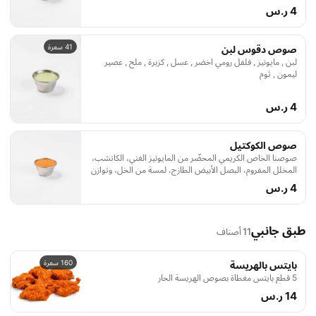
4 ر.س
41 سعرة
صوص دقوس لبن
لبن , مايونيز , فلفل رومي اخضر , عسل , كزبرة , ملح , عصير
ليمون , ثوم
4 ر.س
صوص الكوكتيل
صوصنا الخاص الكريمي المحضّر من المايونيز الغني، الكاتشب،
المخلل المفروم، البصل الأبيض الطازج، لمسة من الخل، وتوازن
من البهارات.
4 ر.س
طبق جانبي
11 أصناف
160 سعرة
بايتس بالهريسة
5 قطع بايتس مغطاة بصوص الهريسة الحار
14 ر.س