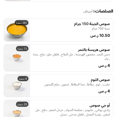
الصلصات
6 أصناف
261 سعرة
صوص الجبنة 150 جرام
جبنة 150 جرام
10.50 ر.س
73 سعرة
صوص هريسة بالتمر
دبس التمر , معجون الهريسة , خل التفاح , فلفل حلو , ملح , زبدة
, ماء
4 ر.س
8 سعرة
صوص الثوم
حليب , ثوم , بطاطا , نشا البطاطا , ليمون , ملح الليمون
4 ر.س
29 سعرة
أو جي صوص
زبادي يوناني , مايونيز , صلصة الشواء , خردل اصفر , ملح , خل
ابيض , بودرة البصل , فلفل مدخن , عسل