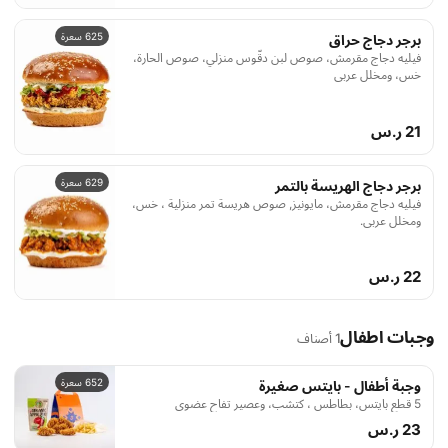
625 سعرة
برجر دجاج حراق
فيليه دجاج مقرمش، صوص لبن دقّوس منزلي، صوص الحارة،
خس، ومخلل عربي
21 ر.س
629 سعرة
برجر دجاج الهريسة بالتمر
فيليه دجاج مقرمش، مايونيز, صوص هريسة تمر منزلية ، خس،
ومخلل عربي.
22 ر.س
وجبات اطفال
1 أصناف
652 سعرة
وجبة أطفال - بايتس صغيرة
5 قطع بايتس، بطاطس ، كتشب، وعصير تفاح عضوي
23 ر.س