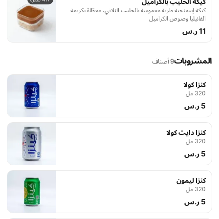
كيكة الحليب بالكراميل
كيكة إسفنجية طرية مغموسة بالحليب الثلاثي، مغطّاة بكريمة
الفانيليا وصوص الكراميل
11 ر.س
المشروبات
9 أصناف
كنزا كولا
320 مل
5 ر.س
كنزا دايت كولا
320 مل
5 ر.س
كنزا ليمون
320 مل
5 ر.س