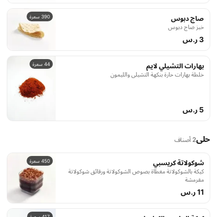
390 سعرة
صاج دبوس
خبز صاج دبوس
3 ر.س
44 سعرة
بهارات التشيلي لايم
خلطة بهارات حارة بنكهة التشيلي والليمون
5 ر.س
حلى
2 أصناف
450 سعرة
شوكولاتة كريسبي
كيكة بالشوكولاتة مغطاة بصوص الشوكولاتة ورقائق شوكولاتة
مقرمشة
11 ر.س
417 سعرة