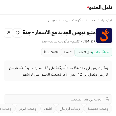
دليل المنيو
الرئيسية
›
جدة
›
مأكولات سريعة
›
دبوس
منيو دبوس الجديد مع الأسعار - جدة
↗
♡
⭐ 4.2
(751 تقييم)
•
مأكولات سريعة
•
جدة
✓ حُدِّث المنيو
قبل 3 أشهر
📍
جدة
🍽️
54 صنفاً
يقدّم دبوس في جدة 54 صنفاً موزّعة على 12 تصنيف. تبدأ الأسعار من
3 ر.س وتصل إلى 42 ر.س . آخر تحديث للمنيو: قبل 3 أشهر.
🔍
وجبات مقرمشة
وجباب الروبيان
اطباق
وجبات البرجر
وجبات ص