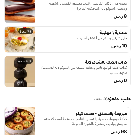
قطعة من الاكلير الفرنسي اللذيذ بحشوة الكاسترد الشهية
وتغطية الشوكولاته البلجيكية الفاخرة
8 ر.س
75 سعرة
محلاية \ مهلبية
حلى شرقي يصنع من النشأ والحليب
10 ر.س
480 سعرة
كرات الكيك بالشوكولاتة
كرات كيك قوامها ناعم ومغلفة بطبقة من الشوكولاتة للاستمتاع
بنكهة مميزة
6 ر.س
علب جاهزة
6 أصناف
مبرومة بالفستق - نصف كيلو
كنافة مبرومة محشية بالفستق الفاخر، محمصة لتمنحك طعم
مقرمش ولذيذ، ومشربة بالشيرة الخفيفة
98 ر.س