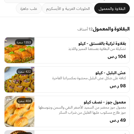
البقلاوة والمعمول
الحلويات الغربية و الأيسكريم
علب جاهزة
البقلاوة والمعمول
12 أصناف
1353 سعرة
بقلاوة تركية بالفستق - كيلو
تشكيلة من البقلاوة بفستقنا المميز واللذيذ
104 ر.س
422 سعرة
عش البلبل - كيلو
كنافة على شكل عش البلبل محشوة بمكسراتنا الفاخرة
98 ر.س
404 سعرة
معمول جوز - نصف كيلو
معمول جوز محضر من السميد الأصفر النقي والسمن ويتوسطها
جوز طازج مسكوب عليها القليل من شراب السكر
49 ر.س