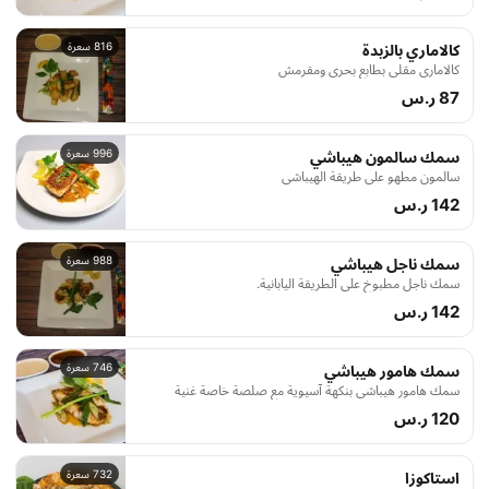
816 سعرة
كالاماري بالزبدة
كالاماري مقلي بطابع بحري ومقرمش
87 ر.س
996 سعرة
سمك سالمون هيباشي
سالمون مطهو على طريقة الهيباشي
142 ر.س
988 سعرة
سمك ناجل هيباشي
سمك ناجل مطبوخ على الطريقة اليابانية.
142 ر.س
746 سعرة
سمك هامور هيباشي
سمك هامور هيباشي بنكهة آسيوية مع صلصة خاصة غنية
120 ر.س
732 سعرة
استاكوزا