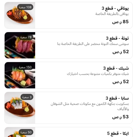
108 سعرة
يوناقي - قطع 3
يوناقي بالطريقة الخاصة
85 ر.س
78 سعرة
تونة - قطع 3
سوشي سمك التونة محضر على الطريقة الخاصة بنا
52 ر.س
150 سعرة
شيك - قطع 3
شيك متوفر بكميات متنوعة بحسب اختيارك
52 ر.س
3 سعرة
سابا - قطع 3
بسكويت بنكهة الكمون مع مكونات صحية مثل الشوفان
والألياف
53 ر.س
50 سعرة
ايكا - قطع 5