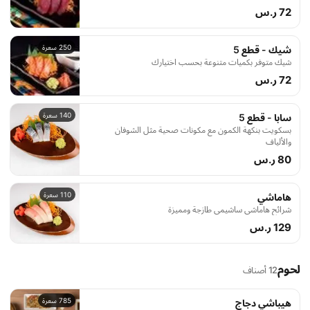
72 ر.س
250 سعرة
شيك - قطع 5
شيك متوفر بكميات متنوعة بحسب اختيارك
72 ر.س
140 سعرة
سابا - قطع 5
بسكويت بنكهة الكمون مع مكونات صحية مثل الشوفان
والألياف
80 ر.س
110 سعرة
هاماشي
شرائح هاماشي ساشيمي طازجة ومميزة
129 ر.س
لحوم
12 أصناف
785 سعرة
هيباشي دجاج