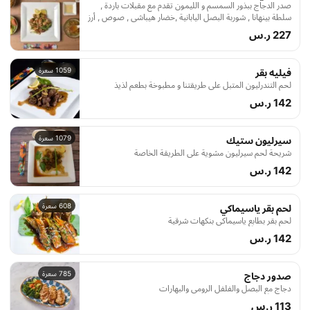
صدر الدجاج ببذور السمسم و الليمون تقدم مع مقبلات باردة ,
سلطة بينهانا , شوربة البصل اليابانية ,خضار هيباشي , صوص , أرز
مسلوق و شاهي اخض
227 ر.س
1059 سعرة
فيليه بقر
لحم التندرليون المتبل على طريقتنا و مطبوخة بطعم لذيذ
142 ر.س
1079 سعرة
سيرليون ستيك
شريحة لحم سيرليون مشوية على الطريقة الخاصة
142 ر.س
608 سعرة
لحم بقر ياسيماكي
لحم بقر بطابع ياسيماكي بنكهات شرقية
142 ر.س
785 سعرة
صدور دجاج
دجاج مع البصل والفلفل الرومي والبهارات
113 ر.س