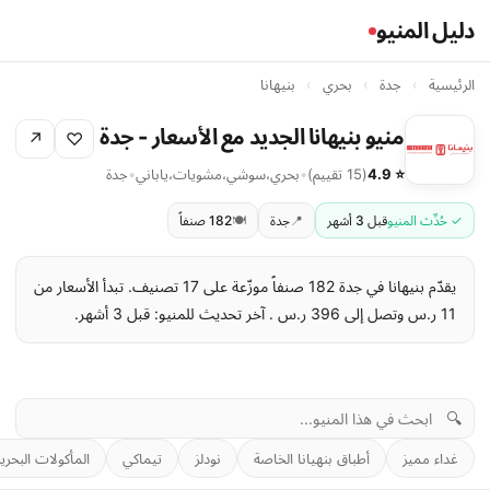
دليل المنيو
الرئيسية
›
جدة
›
بحري
›
بنيهانا
منيو بنيهانا الجديد مع الأسعار - جدة
↗
♡
⭐ 4.9
(15 تقييم)
•
بحري
،
سوشي
،
مشويات
،
ياباني
•
جدة
✓ حُدِّث المنيو
قبل 3 أشهر
📍
جدة
🍽️
182 صنفاً
يقدّم بنيهانا في جدة 182 صنفاً موزّعة على 17 تصنيف. تبدأ الأسعار من
11 ر.س وتصل إلى 396 ر.س . آخر تحديث للمنيو: قبل 3 أشهر.
🔍
غداء مميز
أطباق بنهيانا الخاصة
نودلز
تيماكي
المأكولات البحرية