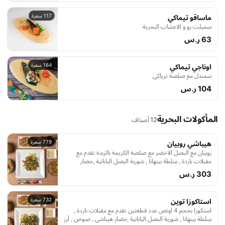
117 سعرة
ماساقو تيماكي
سميلت رو و الاعشاب البحرية
63 ر.س
164 سعرة
اوناجي تيماكي
سمندل مع صلصة ترياكي
104 ر.س
المأكولات البحرية
12 أصناف
779 سعرة
هيباشي روبيان
روبيان مع البصل الاخضر مع صلصة الكريمة بالزبدة تقدم مع
مقبلات باردة , سلطة بينهانا , شوربة البصل اليابانية ,خضار
هيباشي , صوص , أرز مسلوق و شاهي اخضر يبانى
303 ر.س
732 سعرة
استاكوزا توين
استكوزا بحجم 4 اونص عدد قطعتين تقدم مع مقبلات باردة ,
سلطة بينهانا , شوربة البصل اليابانية ,خضار هيباشي , صوص , أرز