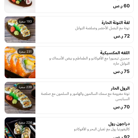
60 ر.س
193 سعرة
لفة التونة الحارة
تونة مع البصل الأخضر وصلصة التوابل
72 ر.س
231 سعرة
اللفه المكسيكية
جمبري تيمبورا مع الأفوكادو و الطماطم و بيض الأسماك و
التوابل حاره
75 ر.س
239 سعرة
الرول الحار
تونة مفرومة مع سمك السالمون والهامور و السلمون مع صلصة
السبايسي
70 ر.س
224 سعرة
دراجون رول
كاليفورنيا رول مع ثعبان البحر و الأفوكادو
92 ر.س