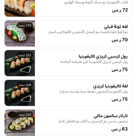
لفات كاليفورنيا مع سمك التونة وسمك الهامور
72 ر.س
235 سعرة
لفه تونة فيلي
تونا فيلادلفيا بالجبنة مع البصل الأخضر و الأفوكادو و الخيار
70 ر.س
252 سعرة
رول كرسبي كريزي كاليفورنيا
رول كرسبي كريزي كاليفورنيا على طريقتنا الخاصة
75 ر.س
236 سعرة
لفة كاليفورنيا كريزي
رول كاليفورنيا المجنون بطبقة غنية ولمسة مبتكرة
75 ر.س
232 سعرة
تارتار سالمون ماكي
سلمون مدخن مع الزنجبيل و الكابر مع الفلفل الحار
63 ر.س