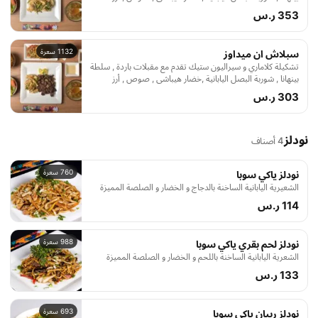
مسلوق , شاهي اخضر ياباني و ايس كريم
353 ر.س
1132 سعرة
سبلاش ان ميداوز
تشكيلة كلاماري و سيراليون ستيك تقدم مع مقبلات باردة , سلطة
بينهانا , شوربة البصل اليابانية ,خضار هيباشي , صوص , أرز
مسلوق , شاهي اخضر ياباني و ايس كريم
303 ر.س
نودلز
4 أصناف
760 سعرة
نودلز ياكي سوبا
الشعيرية اليابانية الساخنة بالدجاج و الخضار و الصلصة المميزة
114 ر.س
988 سعرة
نودلز لحم بقري ياكي سوبا
الشعرية اليابانية الساخنة باللحم و الخضار و الصلصة المميزة
133 ر.س
693 سعرة
نودلز ربيان ياكي سوبا