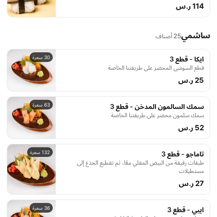
114 ر.س
ساشمي
25 أصناف
30 سعرة
ايكا - قطع 3
قطع السوشي المحضر على طريقتنا الخاصة
25 ر.س
63 سعرة
سمك السالمون المدخن - قطع 3
سمك سلمون محضر على طريقتنا الخاصة
52 ر.س
132 سعرة
تاماجو - قطع 3
طبقات رقيقة من البيض المقلي معًا، ثم تقطيع الجذع إلى
مستطيلات
27 ر.س
36 سعرة
ايبي - قطع 3