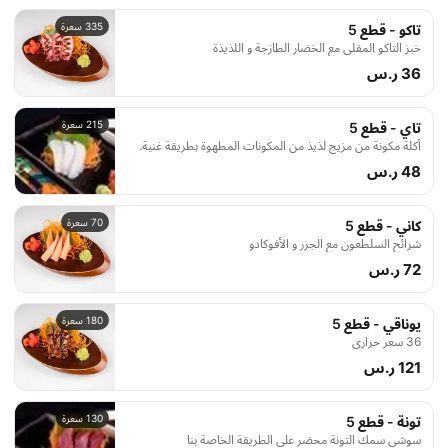
335 سعرة
تاكو - قطع 5
خبز التاكو المقلي مع الخضار الطازجة و اللذيذة
36 ر.س
215 سعرة
تاي - قطع 5
أكلة مكونة من مزيج لذيذ من المكونات المطهوة بطريقة غنية.
48 ر.س
70 سعرة
كاني - قطع 5
شرائح السلطعون مع الجزر و الأفوكادو
72 ر.س
180 سعرة
يوناقي - قطع 5
36 سعر حراري
121 ر.س
130 سعرة
تونة - قطع 5
سوشي سمك التونة محضر على الطريقة الخاصة بنا