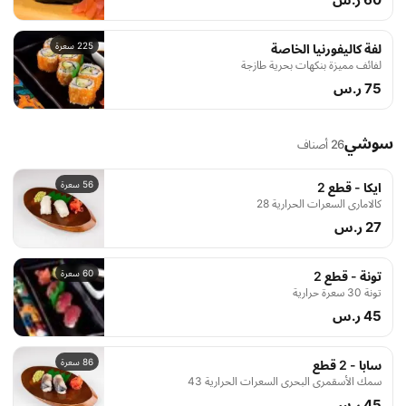
225 سعرة
لفة كاليفورنيا الخاصة
لفائف مميزة بنكهات بحرية طازجة
75 ر.س
سوشي
26 أصناف
56 سعرة
ايكا - قطع 2
كالاماري السعرات الحرارية 28
27 ر.س
60 سعرة
تونة - قطع 2
تونة 30 سعرة حرارية
45 ر.س
86 سعرة
سابا - 2 قطع
سمك الأسقمري البحري السعرات الحرارية 43
45 ر.س