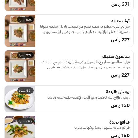
مسلوق و شاهي اخضر
371 ر.س
934 سعرة
تونا ستيك
شرائح التونة مطبوخة بتميز تقدم مع مقبلات باردة , سلطة بينهانا
, شوربة البصل اليابانية ,خضار هيباشي , صوص , أرز مسلوق و
شاهي اخضر
227 ر.س
977 سعرة
سالمون ستيك
فيليه سالمون مطبوخ بالليمون و كريمة بالزبدة تقدم مع مقبلات
باردة , سلطة بينهانا , شوربة البصل اليابانية ,خضار هيباشي ,
صوص , أرز مسلوق و شاهي اخضر
227 ر.س
681 سعرة
روبيان بالزبدة
روبيان طازج يتم تحضيره مع الزبدة لإضافة نكهة غنية وناعمة
150 ر.س
703 سعرة
قواقع بزيدة
قواقع بحرية مطهوة بزبدة ونكهات بحرية
150 ر.س