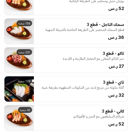
روبيان متبل ومحضر على الطريقة اليابانية
52 ر.س
156 سعرة
سمك الناجل - قطع 3
قطع السمك المحضر على الطريقة الخاصة بالتتبيلة الشهية
36 ر.س
201 سعرة
تاكو - قطع 3
خبز التاكو المقلي مع الخضار الطازجة و اللذيذة
27 ر.س
129 سعرة
تاي - قطع 3
أكلة مكونة من مزيج لذيذ من المكونات المطهوة بطريقة غنية.
32 ر.س
42 سعرة
كاني - قطع 3
شرائح السلطعون مع الجزر و الأفوكادو
52 ر.س