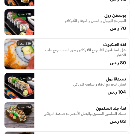
238 سعرة
بوسطن رول
الخيار مع الروبيان و الخس و التونة و الأفوكادو
70 ر.س
239 سعرة
لفه العنكبوت
شل السلطعون الناعم مع الأفوكادو و بذور السمسم مع علب
الكافيار
80 ر.س
76 سعرة
بينيهانا رول
تعبان البحر مع الخيار و صلصة الترياكي
104 ر.س
394 سعرة
لفة جلد السلمون
سمك السلمون المشوي والبصل الأخضر مع صلصة الترياكي
63 ر.س