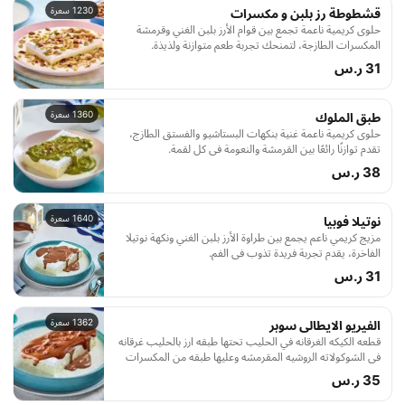
1230 سعرة
قشطوطة رز بلبن و مكسرات
حلوى كريمية ناعمة تجمع بين قوام الأرز بلبن الغني وقرمشة
المكسرات الطازجة، لتمنحك تجربة طعم متوازنة ولذيذة.
31 ر.س
1360 سعرة
طبق الملوك
حلوى كريمية ناعمة غنية بنكهات البستاشيو والفستق الطازج،
تقدم توازنًا رائعًا بين القرمشة والنعومة في كل لقمة.
38 ر.س
1640 سعرة
نوتيلا فوبيا
مزيج كريمي ناعم يجمع بين طراوة الأرز بلبن الغني ونكهة نوتيلا
الفاخرة، يقدم تجربة فريدة تذوب في الفم.
31 ر.س
1362 سعرة
الفيريو الايطالى سوبر
قطعه الكيكه الغرقانه في الحليب تحتها طبقه ارز بالحليب غرقانه
في الشوكولاته الروشيه المقرمشه وعليها طبقه من المكسرات
الخطيره
35 ر.س