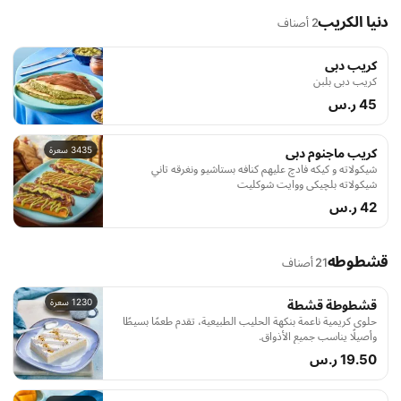
دنيا الكريب
2 أصناف
كريب دبى
كريب دبى بلبن
45 ر.س
3435 سعرة
كريب ماجنوم دبى
شيكولاته و كيكه فادچ عليهم كنافه بستاشيو ونغرقه تاني
شيكولاته بلچيكي ووايت شوكليت
42 ر.س
قشطوطه
21 أصناف
1230 سعرة
قشطوطة قشطة
حلوى كريمية ناعمة بنكهة الحليب الطبيعية، تقدم طعمًا بسيطًا
وأصيلًا يناسب جميع الأذواق.
19.50 ر.س