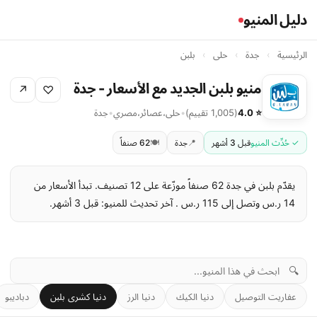
دليل المنيو
الرئيسية
›
جدة
›
حلى
›
بلبن
منيو بلبن الجديد مع الأسعار - جدة
↗
♡
⭐ 4.0
(1,005 تقييم)
•
حلى
،
عصائر
،
مصري
•
جدة
✓ حُدِّث المنيو
قبل 3 أشهر
📍
جدة
🍽️
62 صنفاً
يقدّم بلبن في جدة 62 صنفاً موزّعة على 12 تصنيف. تبدأ الأسعار من
14 ر.س وتصل إلى 115 ر.س . آخر تحديث للمنيو: قبل 3 أشهر.
🔍
عفاريت التوصيل
دنيا الكيك
دنيا الرز
دنيا كشرى بلبن
دباديبو