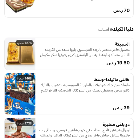
70 ر.س
دنيا الكيك
9 أصناف
1376 سعرة
السبيكة
معمول فاخر محضر بالزبده الفرنساوي يليها طبقه من الكريمه
اللباني مغطاه بطبقه غنيه من الباستري كريم وفوقها سكر مكرمل
بلهب النار
19.50 ر.س
1468 سعرة
خالتى ماتيلدا-وسط
طبقات من كيك شوكولاته بالطريقة السويسريه متشرب بالدارك
كاكاو فيجن ومتغطي بطبقة من الشوكلاته البلجيكيه الفاخر تقدم
مع كوب شوكلاته بلجيكي
39 ر.س
1738 سعرة
دو باغى صغيرة
اوبرال فرينش فادج ، مذاب في كريم شانتيي فرنسي، ومغطّى ب
ڤاليرونا ستايل جناش فاخر يمزج بين الشوكولاتة الداكنة والميلك