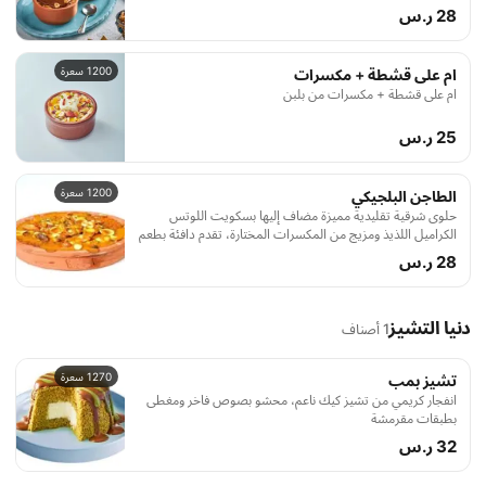
لتجربة طعم فريدة لا تُنسى.
28 ر.س
1200 سعرة
ام على قشطة + مكسرات
ام على قشطة + مكسرات من بلبن
25 ر.س
1200 سعرة
الطاجن البلجيكي
حلوى شرقية تقليدية مميزة مضاف إليها بسكويت اللوتس
الكراميل اللذيذ ومزيج من المكسرات المختارة، تقدم دافئة بطعم
غني وقوام مقرمش يدمج بين الأصالة والحداثة.
28 ر.س
دنيا التشيز
1 أصناف
1270 سعرة
تشيز بمب
انفجار كريمي من تشيز كيك ناعم، محشو بصوص فاخر ومغطى
بطبقات مقرمشة
32 ر.س