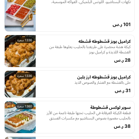
نكهات البستاشيو، اللوتس البلجيكي، الفواكه الموسمية،
وصوص الكراميل الغني.
101 ر.س
1336 سعرة
كراميل بوبز قشطوطه قشطه
كيكة هشة محضرة على طريقتنا بالحليب يعلوها طبقة من
القشطة اللذيذة و كراميل بوبز
28 ر.س
1336 سعرة
كراميل بوبز قشطوطه ارز بلبن
حلى بالقشطة مع الفشار والصوص الذيذ
31 ر.س
1360 سعرة
سوبر لوكس قشطوطة
قطعة الكيكة الغرقانة في الحليب تحتها طبقة ناعمة من الأرز
بالحليب مغمورة بصوص البستاشيو مع مكسرات الفستق
وصوص اللوتس البلجيكي ومغطاة ببسكويت اللوتس مع طبقة
38 ر.س
من صوص النوتيلا والشوكولاتة شيبس