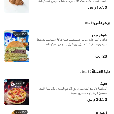
بالبستاشيو وتحتيه كيكة فادچ ورجله مليانة موس شيوكولاتة
طعمه حكاية وشكله يخطف
15.50 ر.س
برجر بلبن
1 أصناف
1295 سعرة
شوكو برجر
كيك براونيز عليه موس بيستاشيو عليه كنافة بستاشيو وبيتقفل
من فوق ب كيك انجليزي وبيتغرق بصوص شوكولاتة
28 ر.س
دنيا القنبلة
2 أصناف
895 سعرة
اللؤة
الميلفية بالزبدة الفرنساوي مع الكريم باستري بالكريمة اللباني
عايمين في فراولة مصري نمرة ١
36.50 ر.س
298 سعرة
فراوليتا