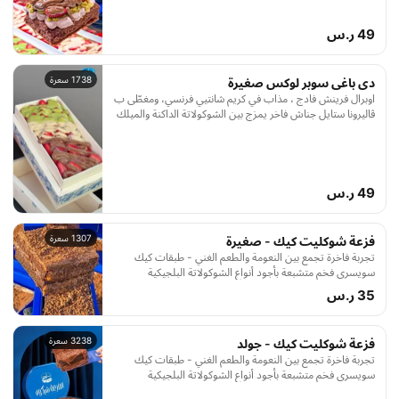
تشوكليت الفرنسية الفاخرة، ومتوج بقطع ستروبري دي بوا
وصوص الشوكولا باريزيان
49 ر.س
1738 سعرة
دى باغى سوبر لوكس صغيرة
اوبرال فرينش فادج ، مذاب في كريم شانتيي فرنسي، ومغطّى ب
ڤاليرونا ستايل جناش فاخر يمزج بين الشوكولاتة الداكنة والميلك
تشوكليت الفرنسية الفاخرة، ومتوج بقطع ستروبري دي بوا
وصوص الشوكولا باريزيان
49 ر.س
1307 سعرة
فزعة شوكليت كيك - صغيرة
تجربة فاخرة تجمع بين النعومة والطعم الغني - طبقات كيك
سويسري فخم متشبعة بأجود أنواع الشوكولاتة البلجيكية
الجاناش ومغطاة بطبقة مقرمشة من كرانشي الشوكولاتة اللذيذة
35 ر.س
كل قضمة منها حكاية من الفخامة والمذاق الذي لا يُقاوم
3238 سعرة
فزعة شوكليت كيك - جولد
تجربة فاخرة تجمع بين النعومة والطعم الغني - طبقات كيك
سويسري فخم متشبعة بأجود أنواع الشوكولاتة البلجيكية
الجاناش ومغطاة بطبقة مقرمشة من كرانشي الشوكولاتة اللذيذة