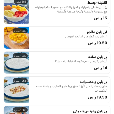
688 سعرة
القنبلة-وسط
رز بلبن مغطى بالفراولة والموز والتفاح مع عصير المانجا وفراولة
مع بسبوسة بالسمنة وكنافة مبرومة وقشطة
15 ر.س
1230 سعرة
ارز بلبن مانجو
ارز بلبن مع قطع من المانجو الفريش
19.50 ر.س
1230 سعرة
رز بلبن ساده
أرز بلبن كريمي ناعم بنكهة الفانيليا، يقدم باردًا
14 ر.س
1255 سعرة
رز بلبن و مكسرات
حلوى محضرة من الأرز الممزوج بالماء و الحليب و يضاف معه
المكسرات
19.50 ر.س
1360 سعرة
رز بلبن و لوتس بلجيكى