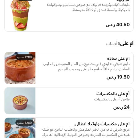
طبقات كيك وكريمة فراولة، مع صوص بستاشيو وشوكولاتة
بلجيكية، ولمسة فستق أو كنافة مقرمشة.
40.50 ر.س
ام على
5 أصناف
1200 سعرة
ام على ساده
طبق شرقي تقليدي غني مصنوع من الخبز المقرمش والحليب
الساخن، يقدم دافئًا بطعم حلو غني ومحبب للجميع.
19.50 ر.س
أم على بالمكسرات
طاجن أم على بالمكسرات
24 ر.س
1200 سعرة
ام على مكسرات ونوتيلا ايطالى
مزيج شرقي فاخر من الخبز المقرمش والحليب الدافئ مع طبقة
غنية من المكسرات الطازجة وصوص النوتيلا الإيطالية الفاخرة،