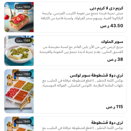
1600 سعرة
كريم دى لا كريم دبى
عيش تجربة فريدة تجمع بين نعومة الكريب الفرنسي، وكريمة
الباناكوتا الغنية، وبينهم سحر الفراولة، ولمسة فاخرة من الكنافة
المحمصة والبندق المكرمل، تحت زخات من شوكولاتة بلجيكية
43.50 ر.س
1569 سعرة
سوبر الملوك
مزيج كريمي غني من الأرز بلبن الفاخر مع لمسة مقرمشة من
الفستق الحلبي، يقدم تجربة لذيذة تجمع بين النعومة والقرمشة
في كل لقمة.
38 ر.س
1362 سعرة
تري دولا قشطوطة سوبر لوكس
بوكس اللمة الخطير , ٤ قطع قشطوطه غرقانة في الحليب مع
نكهات المانجا الطازجة، اللوتس البلجيكي، الفواكه الموسمية،
وصوص الكراميل الغني.
115 ر.س
1640 سعرة
ترى دولا قشطوطة
بوكس اللمة الخطير , ٤ قطع قشطوطه غرقانة في الحليب مع