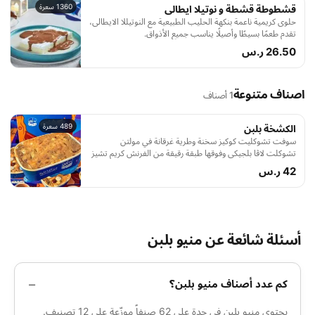
1360 سعرة
قشطوطة قشطة و نوتيلا ايطالى
حلوى كريمية ناعمة بنكهة الحليب الطبيعية مع النوتيللا الايطالى،
تقدم طعمًا بسيطًا وأصيلًا يناسب جميع الأذواق.
26.50 ر.س
اصناف متنوعة
1 أصناف
489 سعرة
الكشخة بلبن
سوفت تشوكليت كوكيز سخنة وطرية غرقانة في مولتن
تشوكلت لاڤا بلجيكي وفوقها طبقة رقيقة من الفرنش كريم تشيز
مع الفادج مولتن براونيز
42 ر.س
أسئلة شائعة عن منيو بلبن
كم عدد أصناف منيو بلبن؟
يحتوي منيو بلبن في جدة على 62 صنفاً موزّعة على 12 تصنيف.