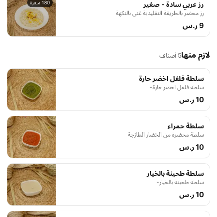
180 سعرة
رز عربي سادة - صغير
رز محضر بالطريقة التقليدية غني بالنكهة
9 ر.س
لازم منها
5 أصناف
سلطة فلفل اخضر حارة
سلطة فلفل اخضر حارة-
10 ر.س
سلطة حمراء
سلطة محضرة من الخضار الطازجة
10 ر.س
سلطة طحينة بالخيار
سلطة طحينة بالخيار-
10 ر.س