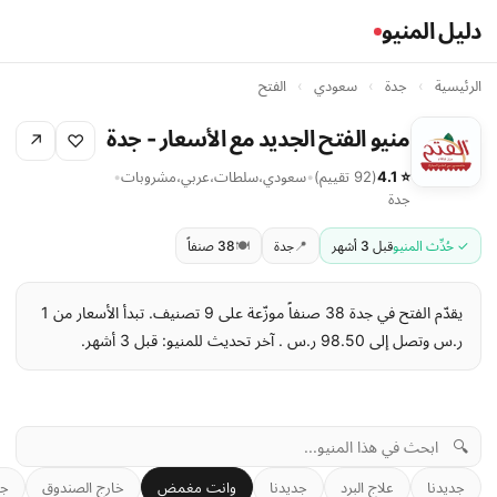
دليل المنيو
الرئيسية
›
جدة
›
سعودي
›
الفتح
منيو الفتح الجديد مع الأسعار - جدة
↗
♡
⭐ 4.1
(92 تقييم)
•
سعودي
،
سلطات
،
عربي
،
مشروبات
•
جدة
✓ حُدِّث المنيو
قبل 3 أشهر
📍
جدة
🍽️
38 صنفاً
يقدّم الفتح في جدة 38 صنفاً موزّعة على 9 تصنيف. تبدأ الأسعار من 1
ر.س وتصل إلى 98.50 ر.س . آخر تحديث للمنيو: قبل 3 أشهر.
🔍
جديدنا
علاج البرد
جديدنا
وانت مغمض
خارج الصندوق
جم