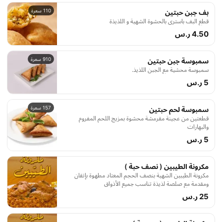
110 سعرة
بف جبن حبتين
قطع البف باستري بالحشوة الشهية و اللذيذة
4.50 ر.س
910 سعرة
سمبوسة جبن حبتين
سمبوسة محشية مع الجبن اللذيذ.
5 ر.س
157 سعرة
سمبوسة لحم حبتين
قطعتين من عجينة مقرمشة محشوة بمزيج اللحم المفروم
والبهارات
5 ر.س
مكرونة الطيبين ( نصف حبة )
مكرونة الطيبين الشهية بنصف الحجم المعتاد مطهوة بإتقان
ومقدمة مع صلصة لذيذة تناسب جميع الأذواق
25 ر.س