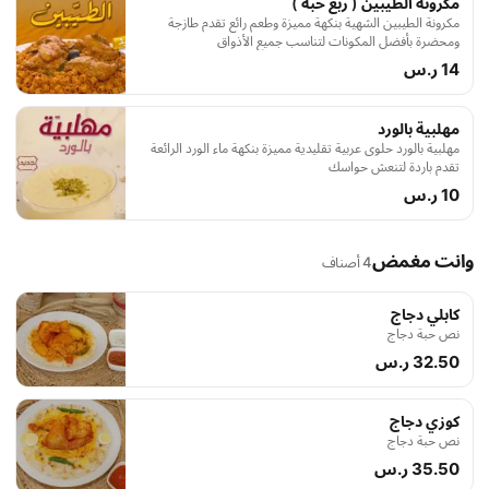
مكرونة الطيبين ( ربع حبة )
مكرونة الطيبين الشهية بنكهة مميزة وطعم رائع تقدم طازجة
ومحضرة بأفضل المكونات لتناسب جميع الأذواق
14 ر.س
مهلبية بالورد
مهلبية بالورد حلوى عربية تقليدية مميزة بنكهة ماء الورد الرائعة
تقدم باردة لتنعش حواسك
10 ر.س
وانت مغمض
4 أصناف
كابلي دجاج
نص حبة دجاج
32.50 ر.س
كوزي دجاج
نص حبة دجاج
35.50 ر.س