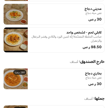
مديني دجاج
نص حبة دجاج
30 ر.س
كابلي لحم - لشخص واحد
صاحب الخلطة المفخّخة! إنّه كمين الورد والكادي وقشر البرتقال
والزعفران
98.50 ر.س
خارج الصندوق
1 أصناف
280 سعرة
بخاري دجاج
نص حبة دجاج
30 ر.س
جملها
1 أصناف