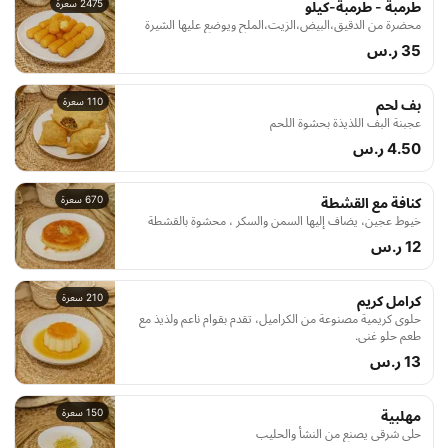
2475 سعرة
طرمبة - طرمبة-كيلو
محضرة من الدقيق،البيض،الزيت،الملح ويوضع عليها الشيرة
35 ر.س
110 سعرة
بف لحم
عجبنة البف اللذيذة بحشوة اللحم
4.50 ر.س
670 سعرة
كنافة مع القشطة
خيوط عجين، يضاف إليها السمن والسكر ، محشوة بالقشطة
12 ر.س
210 سعرة
كرامل كريم
حلوى كريمية مصنوعة من الكراميل، تقدم بقوام ناعم ولذيذ مع
طعم حلو غني.
13 ر.س
150 سعرة
مهلبية
حلى شرقي يصنع من النشأ والحليب