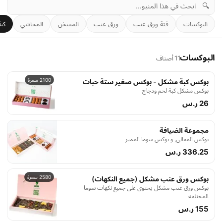
🔍
البوكسات
فتة ورق عنب
ورق عنب
المسخن
المحاشي
كبة
البوكسات
11 أصناف
2100 سعرة
بوكس كبة مشكل - بوكس صغير ستة حبات
بوكس مشكل كبة لحم ودجاج
26 ر.س
مجموعة الضيافة
بوكس المقالي, و بوكس سوما المميز
336.25 ر.س
2580 سعرة
بوكس ورق عنب مشكل (جميع النكهات)
بوكس ورق عنب مشكل يحتوي على جميع نكهات سوما
المختلفة
155 ر.س