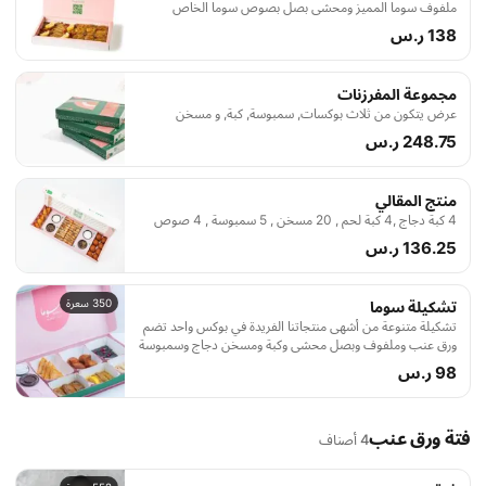
ملفوف سوما المميز ومحشي بصل بصوص سوما الخاص
138 ر.س
مجموعة المفرزنات
عرض يتكون من ثلاث بوكسات, سمبوسة, كبة, و مسخن
248.75 ر.س
منتج المقالي
4 كبة دجاج ,4 كبة لحم , 20 مسخن , 5 سمبوسة , 4 صوص
136.25 ر.س
350 سعرة
تشكيلة سوما
تشكيلة متنوعة من أشهى منتجاتنا الفريدة في بوكس واحد تضم
ورق عنب وملفوف وبصل محشي وكبة ومسخن دجاج وسمبوسة
لتجربة نكهات مكتملة
98 ر.س
فتة ورق عنب
4 أصناف