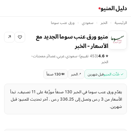
دليل المنيو
الرئيسية
›
الخبر
›
سعودي
›
ورق عنب سوما
منيو ورق عنب سوما الجديد مع
↗
♡
الأسعار - الخبر
⭐ 4.6
(453 تقييم)
•
سعودي
،
عربي
،
عصائر
،
معجنات
•
الخبر
✓ حُدِّث المنيو
قبل شهرين
📍
الخبر
🍽️
130 صنفاً
يقدّم ورق عنب سوما في الخبر 130 صنفاً موزّعة على 11 تصنيف. تبدأ
الأسعار من 3 ر.س وتصل إلى 336.25 ر.س . آخر تحديث للمنيو: قبل
شهرين.