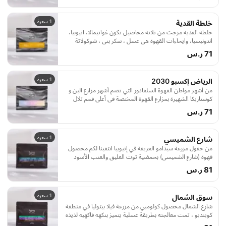
جودة وأعذب نكهة."
1 سعرة
خلطة القدية
خلطة القدية مزجت من ثلاثة محاصيل تكون غواتيمالا، اثيوبيا،
اندونيسيا، وايحاءات القهوة هي عسل ، سكر بني ، شوكولاتة
71 ر.س
1 سعرة
الرياض إكسبو 2030
من أشهر مواطن القهوة السلفادور التي تضم أشهر مزارع البن و
كوستاريكا الشهيرة بمزارع القهوة المختصة في أعلى قمم تلال
جزيرة بيكيسي اخترنا لكم هذا المحصول الفاخر بإيحاءات الكرز
71 ر.س
والبراوني والفواكه الصفراء ومعالجة مجففة وعسلية ليصنع لك
كوب اسبريسو غني بالنكهة ومميز بالقوام.
1 سعرة
شارع الشميسي
من حقول مزرعة سيدامو العريقة في إثيوبيا انتقينا لكم محصول
قهوة (شارع الشميسي) بحمضية توت العليق والعنب الأسود
وحلاوة الشوكولاتة. يأتيكم هذا المحصول من سلالة الهيرلوم
81 ر.س
الأثيوبية، تمت معالجته بالطريقة المجففة، وحُمص بحب في
مصنعنا بمدينة الرياض ليقدّم إليكم بأفضل جودة وأعذب نكهة.
1 سعرة
سوق الشمال
شارع الشمال محصول كولومبي من مزرعة فيلا بيتوليا في منطقة
كوينديو ، تمت معالجته بطريقة عسلية يتميز بنكهه فاكهيه لذيذه
وقوام معتدل، تم حمص المحصول بدرجة متوسطة ليتناسب مع