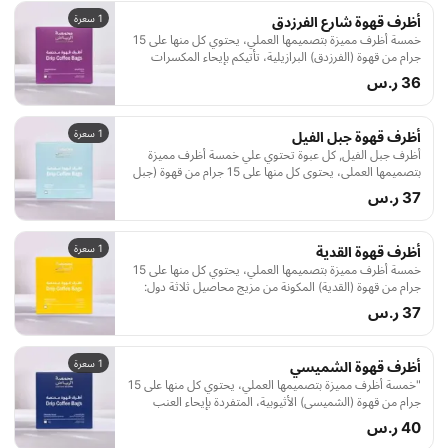
1 سعرة
أظرف قهوة شارع الفرزدق
خمسة أظرف مميزة بتصميمها العملي، يحتوي كل منها على 15
جرام من قهوة (الفرزدق) البرازيلية، تأتيكم بإيحاء المكسرات
والكاراميل بمذاق كلاسيكي ومعتدل الحموضة لترضي معظم
36 ر.س
الأذواق.
1 سعرة
أظرف قهوة جبل الفيل
أظرف جبل الفيل, كل عبوة تحتوي علي خمسة أظرف مميزة
بتصميمها العملي، يحتوي كل منها على 15 جرام من قهوة (جبل
الفيل) الكولومبية بإيحاءاتها المميزة بين حلاوة الشوكولاتة و
37 ر.س
الفواكة الحمراء و حموضة البرتقال والمكسرات.
1 سعرة
أظرف قهوة القدية
خمسة أظرف مميزة بتصميمها العملي، يحتوي كل منها على 15
جرام من قهوة (القدية) المكونة من مزيج محاصيل ثلاثة دول:
غواتيمالا – اثيوبيا – اندونيسيا، لتقدم لكم إيحاءات مميزة بين
37 ر.س
حلاوة السكر البني واللوز وطعم الشوكولاتة.
1 سعرة
أظرف قهوة الشميسي
"خمسة أظرف مميزة بتصميمها العملي، يحتوي كل منها على 15
جرام من قهوة (الشميسي) الأثيوبية، المتفردة بإيحاء العنب
الأسود وحمضية توت العليق. في منطقة تشيريبسا سيدامو
40 ر.س
الأثيوبية وعلى ارتفاع 1900 متر عن سطح البحر، زُرع محصولنا