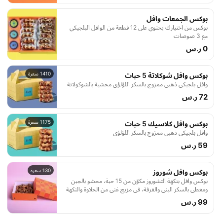
بوكس الجمعات وافل
بوكس من اختيارك يحتوي على 12 قطعة من الوافل البلجيكي
مع 3 صوصات
0 ر.س
1410 سعرة
بوكس وافل شوكلاتة 5 حبات
وافل بلجيكي ذهبي ممزوج بالسكر اللؤلؤي محشية بالشوكولاتة
72 ر.س
1175 سعرة
بوكس وافل كلاسيك 5 حبات
وافل بلجيكي ذهبي ممزوج بالسكر اللؤلؤي
59 ر.س
130 سعرة
بوكس وافل شوروز
بوكس وافل بنكهة التشوروز مكوّن من 15 حبة، محشو بالجبن
ومغطى بالسكر البني والقرفة، في مزيج غني من الحلاوة والنكهة
الدافئة مع قوام جبني كريمي.
99 ر.س