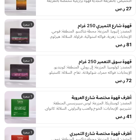
التحميص: بالطريقة النجدية قهوة برازيلية محمصة بالطريقة
النجدية الأصيلة ممزوجة بالهيل الغواتيمالي الفاخر المعروف
27 ر.س
بجودته العالية، لتجربة قهوة مميزة، عملية، وأصيلة. متوافقة مع
مكائن نسبريسو
1 سعرة
قهوة شارع الثميري 250 غرام
المصدر: إثيوبيا. المزرعة: محطة شاكسو. المنطقة: قوجي.
الإيحاءات: زهرية، فواكه استوائية، فراولة. السلالة: هيرلوم.
المعالجة: مجففة. التحميص: متوسط إلى فاتح.
81 ر.س
1 سعرة
قهوة سوق التعمير 250 غرام
المصدر: كولومبيا. المزرعة: إل روبلي. المنطقة: كوينديو.
الإيحاءات: فواكه حمراء، شوكولاتة، تفاح. السلالة: كاستيلو.
المعالجة: مجففة. لتحميص: متوسط.
72 ر.س
1 سعرة
أظرف قهوة مختصة شارع العروبة
المصدر: كوستاريكا. المزرعة: لوس سيبريسس المنطقة:
تشيريبو. الإيحاءات: الخوخ والعنب والبراوني. السلالة: كاتواي.
المعالجة: عسلية (عسل أسود ). التحميص: متوسط.
41 ر.س
1 سعرة
أظرف قهوة مختصة شارع الثميري
المصدر: إثيوبيا. المزرعة: محطة شاكسو. المنطقة: غوجي.