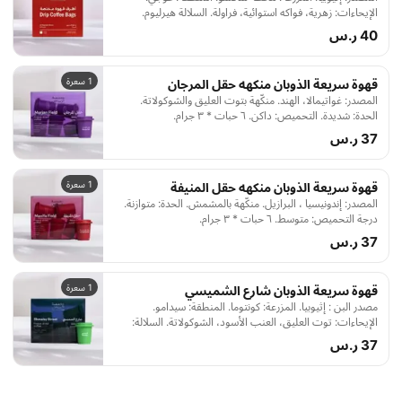
الإيحاءات: زهرية، فواكه استوائية، فراولة. السلالة هيرليوم.
المعالجة: مجففة. درجة التحميص: متوسط إلى خفيف.
40 ر.س
1 سعرة
قهوة سريعة الذوبان منكهه حقل المرجان
المصدر: غواتيمالا، الهند. منكّهة بتوت العليق والشوكولاتة.
الحدة: شديدة. التحميص: داكن. ٦ حبات * ٣ جرام.
37 ر.س
1 سعرة
قهوة سريعة الذوبان منكهه حقل المنيفة
المصدر: إندونيسيا ، البرازيل. منكّهة بالمشمش. الحدة: متوازنة.
درجة التحميص: متوسط. ٦ حبات * ٣ جرام.
37 ر.س
1 سعرة
قهوة سريعة الذوبان شارع الشميسي
مصدر البن : إثيوبيا. المزرعة: كونتوما. المنطقة: سيدامو.
الإيحاءات: توت العليق، العنب الأسود، الشوكولاتة. السلالة:
هيرلوم. المعالجة: مجففة. درجة التحميص: فاتح. الحدة: خفيفة.
37 ر.س