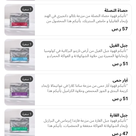
وتمت معالجته عن طريق التجفيف، وحُمص بحب في مصنعنا
بمدينة الرياض، ليصل إليكم بشكل مميز في أظرف القهوة الذكية
1 سعرة
حصاة النصلة
بتصميمها العملي والمناسب لكل الأكواب"
"تأتيكم قهوة حصاة النصلة من مزرعة بابالو دانجيري في الهند
بإيحاء الفانيليا و حامض الستريك. يأتيكم هذا المحصول من
سلالة الأرابيكا الفريدة، تمت معالجته عن طريق الغسل وحُمص
57 ر.س
بحب في مصنعنا بمدينة الرياض ليقدّم إليكم بأفضل جودة
وأعذب نكهة."
1 سعرة
جبل الفيل
"تأتيكم قهوة جبل الفيل من أرض نارينو البركانية في كولومبيا
بإيحاءاتها المميزة بين حلاوة الشوكولاتة و الفواكة الحمراء و
حموضة البرتقال والمكسرات. يأتيكم هذا المحصول من سلالة
51 ر.س
الكاستيجو الفريدة، تمت معالجته بالطريقة المغسولة وحُمص
بحب في مصنعنا بمدينة الرياض ليقدّم إليكم بأفضل جودة
وأعذب نكهة. وصفة مقترحة: "
1 سعرة
آبار حمى
"تأتيكم قهوة آبار حمى من مزرعة سانتا كلارا في غواتيمالا بإيحاء
كريمة البندق و الجوز المحمص وحلاوة الكراميل يأتيكم هذا
المحصول من سلالة البوربون الفريدة، تمت معالجته عن طريق
51 ر.س
الغسل وحُمص بحب في مصنعنا بمدينة الرياض ليقدّم إليكم
بأفضل جودة وأعذب نكهة. "
1 سعرة
جبل القارة
"تأتيكم قهوة جبل القارة من مزرعة فازندا إيرماس في البرازيل
بإيحاء الشوكولاتة الفواكة مجففة و الحمضيات. يأتيكم هذا
المحصول من سلالة البوربون الفريدة، تمت معالجته بالتجفيف
47 ر.س
وحُمص بحب في مصنعنا بمدينة الرياض ليقدّم إليكم بأفضل