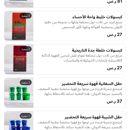
81 ر.س
كافة المشروبات سواء بارده او حاره وبطرق تحضير القهوة
المقطرة او اسبريسو حيث يمكنك الاستمتاع بألذ قهوة باردة في
الأجواء الصيفية الحاره.
1 سعرة
كبسولات خليط واحة الأحساء
مزيج فريد من ثلاث دول مختلفة ونكهات متنوعة بين حلاوة
التوفي وحمضية الفواكه ونكهة اللوز المحمص.
27 ر.س
1 سعرة
كبسولات خلطة جدة التاريخية
مزيج من ثلاث دول مختلفة بقوام ثقيل لمحبي القهوة الداكنة
الكلاسيكية بإيحاءات الشوكولاتة والمكسرات
27 ر.س
1 سعرة
حقل السفانية قهوة سريعة التحضير
استمتع بتجربة فريدة من نوعها مع قهوة مختصة بتقنية التجفيف
بالتجميد سريعة الذوبان، هذه التقنية تساعد بالاحتفاظ بنكهة
القهوة الغنية ورائحتها المميزة ، تعتبر القهوة سريعة التحضير
37 ر.س
مثالية للتخزين كما تضمن لك الاستمتاع بكوب قهوة بجودة عاليه
في اي زمان واي مكان.
1 سعرة
حقل الشيبة قهوة سريعة التحضير
استمتع بتجربة فريدة من نوعها مع قهوة مختصة بتقنية التجفيف
بالتجميد سريعة الذوبان، هذه التقنية تساعد بالاحتفاظ بنكهة