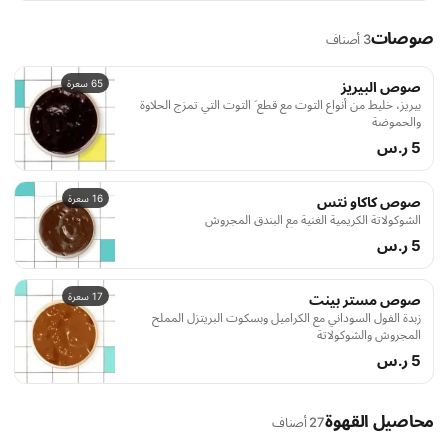
صوصات
3 أصناف
65 سعرة
صوص البيريز
بيريز، خليط من أنواع التوت مع قطع َ التوت التي تمزج الحلاوة
والحموضة
5 ر.س
16 سعرة
صوص كاكاو نتس
الشوكولاتة الكريمية الغنية مع البندق المجروش
5 ر.س
17 سعرة
صوص مستر بينت
زبدة الفول السوداني مع الكراميل وبسكوت البريتزل المملح
المجروش والشوكولاتة
5 ر.س
محاصيل القهوة
27 أصناف