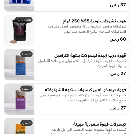
القهوة الغنية ورائحتها المميزة ، تعتبر القهوة سريعة التحضير
37 ر.س
مثالية للتخزين كما تضمن لك الاستمتاع بكوب قهوة بجودة عاليه
في اي زمان واي مكان.
1400 سعرة
هوت تشوكلت بودرة 55% 250 غرام
شوكولاتة مختصة مبشورة 55% مخصصة لعمل مشروب
الشوكولاته الساخنة الدافئ المصدر: سيراليون
60 ر.س
1 سعرة
قهوة درب زبيدة كبسولات بنكهة الكراميل
كبسولات قهوة منكّهة بالكراميل، بطعم يوازن بين حلاوة الكراميل
ونكهة القهوة المركزة.
27 ر.س
1 سعرة
قهوة قرية ذو العين كبسولات بنكهة الشوكولاتة
كبسولات قهوة منكّهة بالشوكولاتة، بقوام متوسط وطعم كريمي
يدمج سلاسة الكاكاو مع نكهة القهوة الفاخرة.
27 ر.س
1 سعرة
كبسولات قهوة سعودية مهيلة
كبسولات قهوة سعودية مهيلة المصدر: البرازيل طريقة