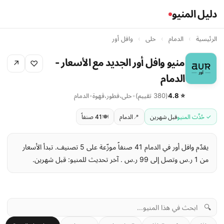
دليل المنيو
الرئيسية
›
الدمام
›
حلى
›
وافل أور
منيو وافل أور الجديد مع الأسعار -
↗
♡
الدمام
⭐ 4.8
(380 تقييم)
•
حلى
،
فطور
،
قهوة
•
الدمام
✓ حُدِّث المنيو
قبل شهرين
📍
الدمام
🍽️
41 صنفاً
يقدّم وافل أور في الدمام 41 صنفاً موزّعة على 5 تصنيف. تبدأ الأسعار
من 1 ر.س وتصل إلى 99 ر.س . آخر تحديث للمنيو: قبل شهرين.
🔍