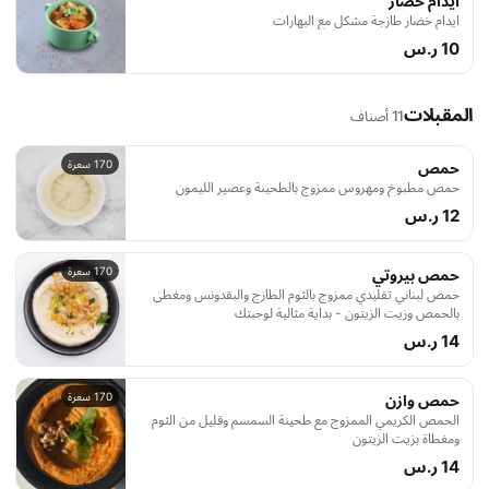
ايدام خضار
ايدام خضار طازجة مشكل مع البهارات
10 ر.س
المقبلات
11 أصناف
170 سعرة
حمص
حمص مطبوخ ومهروس ممزوج بالطحينة وعصير الليمون
12 ر.س
170 سعرة
حمص بيروتي
حمص لبناني تقليدي ممزوج بالثوم الطازج والبقدونس ومغطى
بالحمص وزيت الزيتون - بداية مثالية لوجبتك
14 ر.س
170 سعرة
حمص وازن
الحمص الكريمي الممزوج مع طحينة السمسم وقليل من الثوم
ومغطاة بزيت الزيتون
14 ر.س