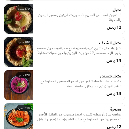
170 سعرة
متبل
الباذنجان المحمص المفروم ناعما وزيت الزيتون وعصير الليمون
والطحينة
12 ر.س
180 سعرة
متبل الشيف
متبل باذنجان مشوي كريمية ممزوجة مع طحينة ومعجون سمسم
وثوم طازج، مغطاة برشّة من زيت الزيتون والجوز. مقبلات مثالية
للمشاركة.
14 ر.س
120 سعرة
متبل شمندر
مقبلات نابضة بالحياة تتكون من البنجر المحمص المخلوط مع
الطحينة والزبادي مما يخلق صلصة ناعمة
14 ر.س
110 سعرة
محمرة
صلصة شرق أوسطية تقليدية لذيذة مصنوعة من الفلفل الأحمر
المحمص والجوز المخلوط مع فتات الخبز وزيت الزيتون والتوابل
مما يخلق بداية غنية بالنكهة لوجبتك
12 ر.س