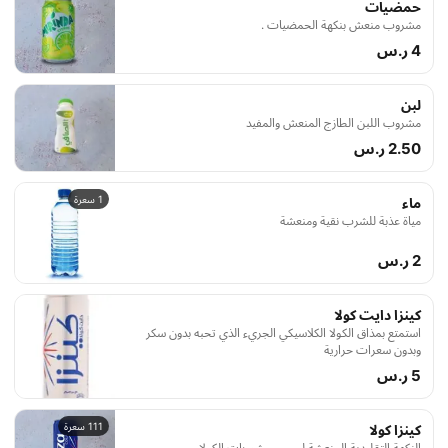
حمضيات
مشروب منعش بنكهة الحمضيات .
4 ر.س
لبن
مشروب اللبن الطازج المنعش والمفيد
2.50 ر.س
1 سعرة
ماء
مياة عذبة للشرب نقية ومنعشة
2 ر.س
كينزا دايت كولا
استمتع بمذاق الكولا الكلاسيكي الجريء الذي تحبه بدون سكر
وبدون سعرات حرارية
5 ر.س
111 سعرة
كينزا كولا
النكهة التقليدية المنعشة لمحبي مشروبات الكولا.