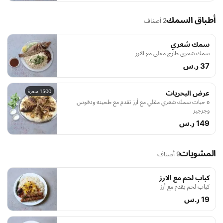
أطباق السمك
2 أصناف
سمك شعري
سمك شعري طازج مقلي مع الارز
37 ر.س
1500 سعرة
عرض البحريات
٥ حبات سمك شعري مقلي مع أرز تقدم مع طحينه ودقوس
وجرجير
149 ر.س
المشويات
9 أصناف
كباب لحم مع الارز
كباب لحم يقدم مع أرز
19 ر.س