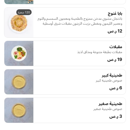
120 سعرة
بابا غنوج
باذنجان مشوي مدخن ممزوج بالطحينة ومعجون السمسم والثوم
وعصير الليمون ومغطى بزيت الزيتون مقبلات شرق أوسطية
كلاسيكية تسعدك مع كل قضمة
12 ر.س
مقبلات
مقبلات بطبقة متنوعة ومذاق لذيذ
19 ر.س
طحينية كبير
صوص طحينية كبير
6 ر.س
طحينية صغير
صوص طحينية صغير
3 ر.س