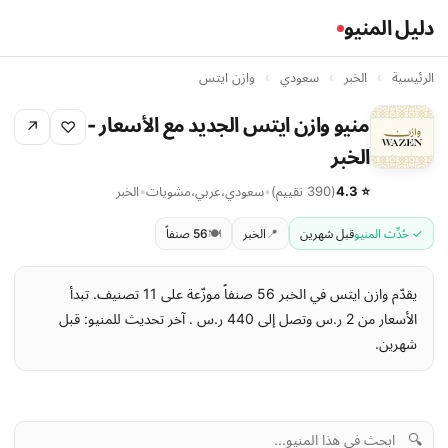
دليل المنيو
الرئيسية
›
الخبر
›
سعودي
›
وازن ايتس
منيو وازن ايتس الجديد مع الأسعار -
↗
♡
الخبر
⭐ 4.3
(390 تقييم)
•
سعودي
،
عربي
،
مشويات
•
الخبر
✓ حُدِّث المنيو
قبل شهرين
📍
الخبر
🍽️
56 صنفاً
يقدّم وازن ايتس في الخبر 56 صنفاً موزّعة على 11 تصنيف. تبدأ
الأسعار من 2 ر.س وتصل إلى 440 ر.س . آخر تحديث للمنيو: قبل
شهرين.
🔍