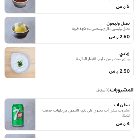
5 ر.س
بصل وليمون
بصل وليمون طازج ومنعش مع نكهة قوية
2.50 ر.س
زبادي
زبادي محضر من حليب الأبقار الطازجة
2.50 ر.س
المشروبات
8 أصناف
سفن اب
مشروب سفن أب يحتوي على نكهة الليمون مع نكهات حمضية
لذيذة
4 ر.س