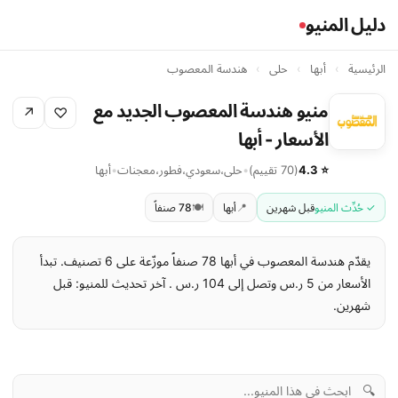
دليل المنيو
الرئيسية
›
أبها
›
حلى
›
هندسة المعصوب
منيو هندسة المعصوب الجديد مع
↗
♡
الأسعار - أبها
⭐ 4.3
(70 تقييم)
•
حلى
،
سعودي
،
فطور
،
معجنات
•
أبها
✓ حُدِّث المنيو
قبل شهرين
📍
أبها
🍽️
78 صنفاً
يقدّم هندسة المعصوب في أبها 78 صنفاً موزّعة على 6 تصنيف. تبدأ
الأسعار من 5 ر.س وتصل إلى 104 ر.س . آخر تحديث للمنيو: قبل
شهرين.
🔍