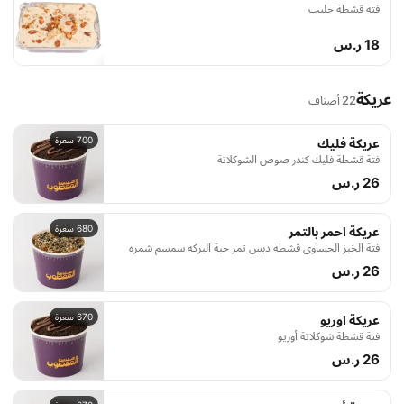
فتة قشطة حليب
18 ر.س
عريكة
22 أصناف
700 سعرة
عريكة فليك
فتة قشطة فليك كندر صوص الشوكلاتة
26 ر.س
680 سعرة
عريكة احمر بالتمر
فتة الخبز الحساوي قشطه دبس تمر حبة البركه سمسم شمره
26 ر.س
670 سعرة
عريكة اوريو
فتة قشطة شوكلاتة أوريو
26 ر.س