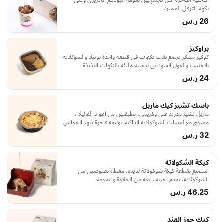
نكهة الترفل المميزة
26 ر.س
براوكيز
كوكيز مبتكر يجمع ثلاث نكهات في قطعة واحدة نوتيلا والشوكلاتة
بالحليب والفول السوداني لتجربة مليئة بالنكهات اللذيذة.
24 ر.س
باسك تشيز كيك ماربل
ماربل تشيز مدريد غني وكريمي، بطبقتين من أعواد الفانيلا ،
ممزوج مع لمسات الشوكولاتة الداكنة توليفة فاخرة تبهر الحواس
.
32 ر.س
كيكة الشكولاته
استمتع بقطعة كيكة شوكولاتة لذيذة، مغطاة بصوصين من
الشوكولاتة، تقدم تجربة رائعة من الحلاوة والنعومة
46.25 ر.س
كيك جوز الهند