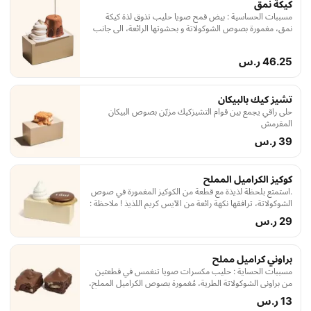
كيكة نمق
مسببات الحساسية : بيض قمح صويا حليب تذوق لذة كيكة
نمق، مغمورة بصوص الشوكولاتة و بحشوتها الرائعة، الى جانب
الآيسكريم اللذيذ !ملاحظة : حرارة الجو ممكن تسبقنا.. لو وصلك
الآيسكريم شوي ذأيب، اعذرنا
46.25 ر.س
تشيز كيك بالبيكان
حلى راقي يجمع بين قوام التشيزكيك مزيّن بصوص البيكان
المقرمش
39 ر.س
كوكيز الكراميل المملح
.استمتع بلحظة لذيذة مع قطعة من الكوكيز المغمورة في صوص
الشوكولاتة، ترافقها نكهة رائعة من الآيس كريم اللذيذ ! ملاحظة :
حرارة الجو ممكن تسبقنا.. لو وصلك الآيسكريم شوي ذايب،
29 ر.س
اعذرنا
براوني كراميل مملح
مسببات الحساية : حليب مكسرات صويا تنغمس في قطعتين
من براوني الشوكولاتة الطرية، مُغمورة بصوص الكراميل المملح،
لتقدم لك تجربة حلوى مثالية.
13 ر.س