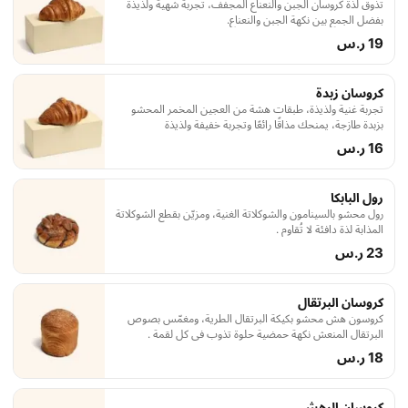
تذوق لذة كروسان الجبن والنعناع المجفف، تجربة شهية ولذيذة
بفضل الجمع بين نكهة الجبن والنعناع.
19 ر.س
كروسان زبدة
تجربة غنية ولذيذة، طبقات هشة من العجين المخمر المحشو
بزبدة طازجة، يمنحك مذاقًا رائعًا وتجربة خفيفة ولذيذة
16 ر.س
رول البابكا
رول محشو بالسينامون والشوكلاتة الغنية، ومزيّن بقطع الشوكلاتة
المذابة لذة دافئة لا تُقاوم .
23 ر.س
كروسان البرتقال
كروسون هش محشو بكيكة البرتقال الطرية، ومغمّس بصوص
البرتقال المنعش نكهة حمضية حلوة تذوب في كل لقمة .
18 ر.س
كروسان الرهش