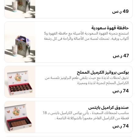
49 ر.س
حافظة قهوة سعودية
استمتع بتجربة القهوة السعودية الأصيلة مع حافظة القهوة و5
أكواب ورقية، تمنحك لمسة من الأصالة والراحة في كل رشفة
47 ر.س
بوكس بروانيز الكرميل المملح
تذوق لحظات لذيذة مع حيث يلتقي طعم البراونيز بلمسة من
الكراميل المملح لتجربة لذيذة ومميزة
74 ر.س
صندوق كراميل بايتس
مناسب لجمعاتك السعيدة ، يأتي بوكس الكراميل بايتس بـ 18
قعطة من الكراميل الفاخر مغموراً بالشوكلاتة الناعمة .
74 ر.س