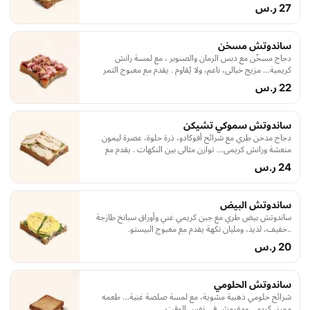
27 ر.س
ساندوتش مسخن
دجاج مسخّن مع دبس الرمان والصنوبر ، مع لمسة رانش
كريمية… مزيج خيالي، ناعم، ولا يُقاوم . يقدم مع معبوج التمر
الهندي.
22 ر.س
ساندوتش سموكي تشيكن
دجاج مدخن طري مع شرائح أفوكادو، ذرة حلوة، عصرة ليمون
منعشة ورانش كريمي… توازن مثالي بين النكهات . يقدم مع
معبوج التمر الهندي.
24 ر.س
ساندوتش البيض
ساندوتش بيض طري مع جبن كريمي غني وأوراق سبانخ طازجة
..خفيف، لذيذ، ومليان نكهة يقدم مع معبوج البيستو.
20 ر.س
ساندوتش الحلومي
شرائح حلومي ذهبية مشوية، مع لمسة صلصة غنية… طعمه
مميز، كريمي ومقرمش في نفس الوقت.