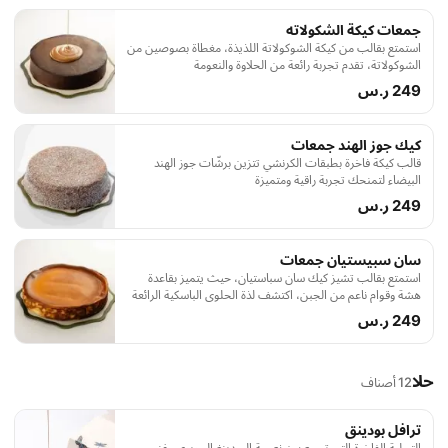
جمعات كيكة الشكولاته
استمتع بقالب من كيكة الشوكولاتة اللذيذة، مغطاة بصوصين من
الشوكولاتة، تقدم تجربة رائعة من الحلاوة والنعومة
249 ر.س
كيك جوز الهند جمعات
قالب كيكة فاخرة بطبقات الكرنشي تتزين برشّات جوز الهند
البيضاء لتمنحك تجربة راقية ومتميزة
249 ر.س
سان سبيستيان جمعات
استمتع بقالب تشيز كيك سان سباستيان، حيث يتميز بقاعدة
هشة وقوام ناعم من الجبن، اكتشف لذة الحلوى الباسكية الرائعة
في كل لحظة تذوق.
249 ر.س
حلا
12 أصناف
ترافل بودينق
التحلية الفاخرة التي تجمع بين نعومة البودينغ الحريري وغنى