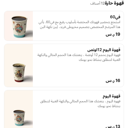
قهوة حارة
12 أصناف
في60
استمتع بتحضير قهوتك المختصة بأسلوب رفيع مع في60. يأتي
هذا المرشح المخصص بتصميم مخروطي فريد، يُبرز نكهة البن
بشكل مثالي
19 ر.س
قهوة اليوم 12اونص
قهوة اليوم بحجم 12 أونصة ، ينعشك هذا الحجم المثالي والنكهة
الغنية لتنطلق بنشاط نحو يومك
16 ر.س
قهوة اليوم
قهوة اليوم ، ينعشك هذا الحجم المثالي والنكهة الغنية لتنطلق
بنشاط نحو يومك
13 ر.س