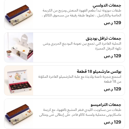
جمعات الدولسي
طبقات موزونة تبدأ بطعم القهوة المنعش ومزيج من الكريمة
الخاصة والكاراميل ، تعلوها طبقة رقيقة من مسحوق الكاكاو ،
تجربة شهية بأسلوب نمق
129 ر.س
جمعات ترافل بودينق
التحلية الفاخرة التي تجمع بين نعومة البودينغ الحريري وغنى
نكهة الترفل المميزة
129 ر.س
بوكس مارشميلو 18 قطعة
استمتع بتجربة ناعمة ولذيذة مع علبة المارشميلو الفاخرة المكوّنة
من 18 قطعة
129 ر.س
جمعات التراميسو
طبقات من بسكويت الليدي فنقر المشبع بالقهوة، مع كريمة
ماسكاربوني مخملية ولمسة كاكاو فاخر. حلى إيطالي غني ومثالي
للمشاركة بين 4 و 6 أشخاص.
129 ر.س