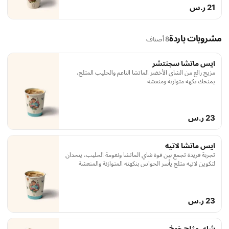
21 ر.س
مشروبات باردة
8 أصناف
ايس ماتشا سجنتشر
مزيج رائع من الشاي الأخضر الماتشا الناعم والحليب المثلج،
يمنحك نكهة متوازنة ومنعشة
23 ر.س
ايس ماتشا لاتيه
تجربة فريدة تجمع بين قوة شاي الماتشا ونعومة الحليب، يتحدان
لتكوين لاتيه مثلج يأسر الحواس بنكهته المتوازنة والمنعشة
23 ر.س
شاي مثلج خوخ