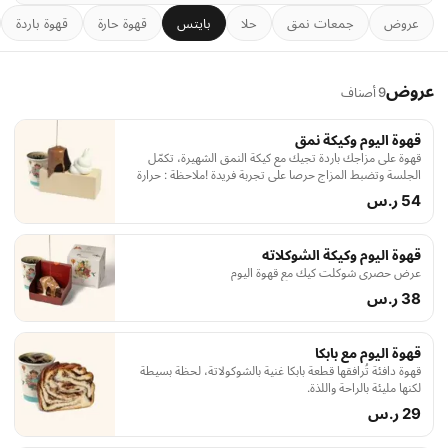
عروض
جمعات نمق
حلا
بايتس
قهوة حارة
قهوة باردة
عروض
9 أصناف
قهوة اليوم وكيكة نمق
قهوة على مزاجك باردة تجيك مع كيكة النمق الشهيرة، تكمّل
الجلسة وتضبط المزاج حرصا على تجربة فريدة !ملاحظة : حرارة
الجو ممكن تسبقنا.. لو وصلك الآيسكريم شوي ذايب، اعذرنا
54 ر.س
قهوة اليوم وكيكة الشوكلاته
عرض حصري شوكلت كيك مع قهوة اليوم
38 ر.س
قهوة اليوم مع بابكا
قهوة دافئة تُرافقها قطعة بابكا غنية بالشوكولاتة، لحظة بسيطة
لكنها مليئة بالراحة واللذة.
29 ر.س