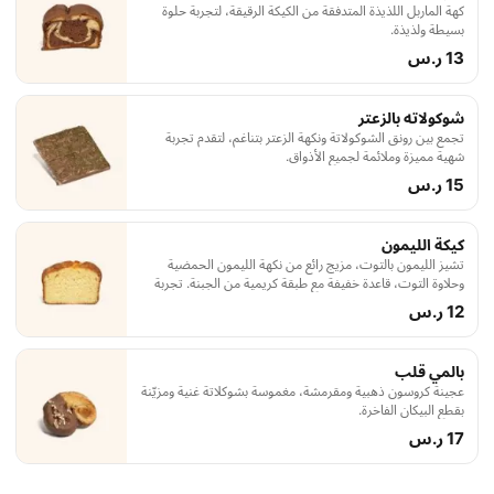
كهة الماربل اللذيذة المتدفقة من الكيكة الرقيقة، لتجربة حلوة
بسيطة ولذيذة.
13 ر.س
شوكولاته بالزعتر
تجمع بين رونق الشوكولاتة ونكهة الزعتر بتناغم، لتقدم تجربة
شهية مميزة وملائمة لجميع الأذواق.
15 ر.س
كيكة الليمون
تشيز الليمون بالتوت، مزيج رائع من نكهة الليمون الحمضية
وحلاوة التوت، قاعدة خفيفة مع طبقة كريمية من الجبنة. تجربة
لذيذة تحاكي توازنًا مثاليًا بين الحمضيات والحلاوة.
12 ر.س
بالمي قلب
عجينة كروسون ذهبية ومقرمشة، مغموسة بشوكلاتة غنية ومزيّنة
بقطع البيكان الفاخرة.
17 ر.س