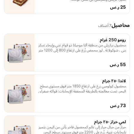
25 ر.س
محاصيل
7 أصناف
رومو 250 غرام
محصول برازيلي من منطقة ألتا موجيانا ذو قوام غني وإيحاء :سكر
بني ، شوكولاتة , لوز محمص زُرِع على ارتفاع 800 إلى 1200 متر
وتمت المعالجة بالتجفيف
55 ر.س
لاندا ٢٥٠ جرام
محصول كولومبي زرع على ارتفاع 1850 متر فوق مستوى سطح
البحر. تمت معالجته بالطريقة المجففة الإيحاءات: فواكه صفراء ,
مانقو مجفف , بوميلو
73 ر.س
لمي حراز ٢٥٠ جرام
حراز من جبال حراز إلى عالم كمحصول فاخر يأتي من اليمن يتميز
بإيحاءات غنية، زُرع على 2200 متر فوق مستوى سطح البحر،