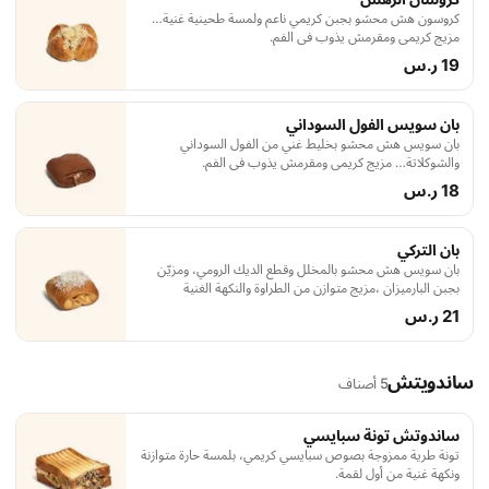
كروسون هش محشو بجبن كريمي ناعم ولمسة طحينية غنية…
مزيج كريمي ومقرمش يذوب في الفم.
19 ر.س
بان سويس الفول السوداني
بان سويس هش محشو بخليط غني من الفول السوداني
والشوكلاتة… مزيج كريمي ومقرمش يذوب في الفم.
18 ر.س
بان التركي
بان سويس هش محشو بالمخلل وقطع الديك الرومي، ومزيّن
بجبن البارميزان ،مزيج متوازن من الطراوة والنكهة الغنية
21 ر.س
ساندويتش
5 أصناف
ساندوتش تونة سبايسي
تونة طرية ممزوجة بصوص سبايسي كريمي، بلمسة حارة متوازنة
ونكهة غنية من أول لقمة.