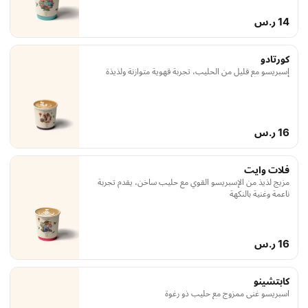
14 ر.س
كورتادو
إسبريسو مع قليل من الحليب، تجربة قهوية متوازنة ولذيذة
16 ر.س
فلات وايت
مزيج لذيذ من الإسبريسو القوي مع حليب ساخن، يقدم تجربة
ناعمة وغنية بالنكهة
16 ر.س
كابتشينو
اسبريسو غني ممزوج مع حليب ذو رغوة