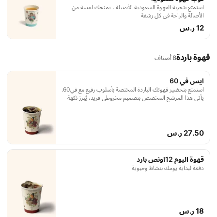
استمتع بتجربة القهوة السعودية الأصيلة ، تمنحك لمسة من
الأصالة والراحة في كل رشفة
12 ر.س
قهوة باردة
8 أصناف
ايس في 60
استمتع بتحضير قهوتك الباردة المختصة بأسلوب رفيع مع في60.
يأتي هذا المرشح المخصص بتصميم مخروطي فريد، يُبرز نكهة
البن بشكل مثالي.
27.50 ر.س
قهوة اليوم 12اونص بارد
دفعة لبداية يومك بنشاط وحيوية
18 ر.س