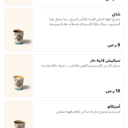
شاي
تمتزج نكهة الشاي الغنية بالتأثير المريح، مما يجعل هذا
المشروب خيارًا مثاليًا للاستمتاع بلحظات هادئة ومريحة
8 ر.س
سبانيش لاتيه حار
مزيج رائع من الإسبريسو القوي والحليب، تجربة دافئة ولذيذة
19 ر.س
أمريكانو
اسبريسو ممزوج مع ماء ساخن لطعم قهوة متوازن