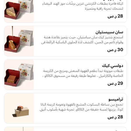
كيكة فاخرة بطبقات الكرنشي تتزين برشّات جوز الهند البيضاء
لتمنحك تجربة راقية ومتميزة
28 ر.س
سان سبيستيان
استمتع بتشيز كيك سان سباستيان، حيث يتميز بقاعدة هشة
وقوام ناعم من الجبن، اكتشف لذة الحلوى الباسكية الرائعة في
كل لحظة تذوق.
30 ر.س
دولسي كيك
طبقات موزونة تبدأ بطعم القهوة المنعش ومزيج من الكريمة
الخاصة والكاراميل ، تعلوها طبقة رقيقة من مسحوق الكاكاو ،
تجربة شهية بأسلوب نمق
29 ر.س
تراميسو
تجمع بين بساطة البسكوت المشبع بالقهوة ونعومة كريمة البانا
كوتا، يزينها لمسة خفيفة من الكاكاو. تجربة شهية بأسلوب أنيق.
28 ر.س