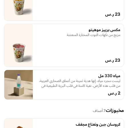
23 ر.س
مكس برييز موهيتو
مزيج من نكهات التوت المختارة المنعشة
23 ر.س
مياه 330 مل
ليست مجرد مياه، إنها هدية ثمينة من أعماق الصحاري العربية،
من قلب هذه الأرض، نقية كامنة في قلب البرية الطبيعية في
السعودية.
2 ر.س
مخبوزات
7 أصناف
كروسان جبن ونعناع مجفف