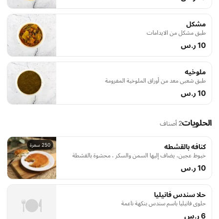
مشكل
طبق مشكل من الايدامات
10 ر.س
ملوخيه
طبق شعبي معد من أوراق الملوخية المفرومة
10 ر.س
الحلويات
2 أصناف
250 سعرة
كنافه بالقشطه
خيوط عجين، يضاف إليها السمن والسكر ، محشوة بالقشطة
10 ر.س
حلا سندس فانيليا
🍽️
حلوى فانيليا باسم سندس بنكهة ناعمة
6 ر.س