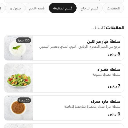
المقبلات
قسم الدجاج
قسم المثلوثه
قسم اللحم
بدون رز
ا
المقبلات
7 أصناف
130 سعرة
سلطة خيار مع اللبن
مزيج من الخيار المفروم، الزبادي، الثوم، الملح، وعصير الليمون.
8 ر.س
سلطه خضراء
سلطة خضراء متنوعة
7 ر.س
20 سعرة
سلطه حاره حمراء
سلطة حارة حمراء محضرة بطريقتنا الخاصة
6 ر.س