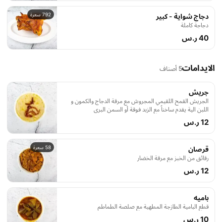
792 سعرة
دجاج شواية - كبير
دجاجة كاملة
40 ر.س
الايدامات
5 أصناف
جريش
الجريش القمح اللقيمي المجروش مع مرقة الدجاج والكمون و
اللبن الية يقدم ساخناً مع الزبد فوقة أو السمن البري
12 ر.س
58 سعرة
قرصان
رقائق من الخبز مع مرقة الخضار
12 ر.س
باميه
قطع البامية الطازجة المطهية مع صلصة الطماطم
10 ر.س