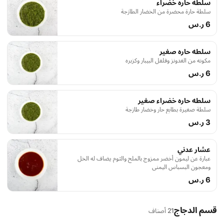
سلطه حاره خضراء
سلطة حارة محضرة من الخضار الطازجة
6 ر.س
سلطه حاره صغير
مكونه من الغدونز وفلفل البيبار وكزبره
6 ر.س
سلطه حاره خضراء صغير
سلطة صغيرة بطابع حار وخضار طازجة
3 ر.س
عشار عدني
عبارة عن ليمون أخضر ممزوج بالملح والثوم يضاف له الخل
ومعجون البسباس اليمني
6 ر.س
قسم الدجاج
21 أصناف