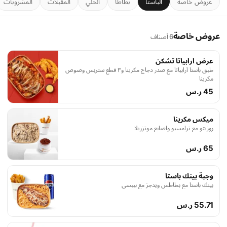
عروض خاصة
الباستا
بطاطا
الحلي
المقبلات
المشروبات
عروض خاصة
6 أصناف
عرض ارابياتا تشكن
طبق باستا آرابياتا مع صدر دجاج مكرينا و٣ قطع ستربس وصوص
مكرينا
45 ر.س
ميكس مكرينا
روزيتو مع ترامسيو واصابع موتزريلا
65 ر.س
وجبة بينك باستا
بينك باستا مع بطاطس ويدجز مع بيبسي
55.71 ر.س