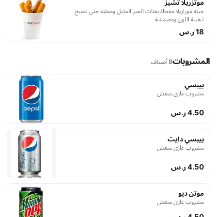
موتزريلا تشيز
جبنة موزاريلا مغطاة بفتات الخبز المتبل ومقلية حتى تصبح
ذهبية اللون ومقرمشة
18 ر.س
المشروبات
8 أصناف
بيبسي
مشروب غازي منعش
4.50 ر.س
بيبسي دايت
مشروب غازي منعش
4.50 ر.س
موتن ديو
مشروب غازي منعش
4.50 ر.س