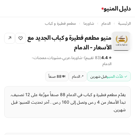
دليل المنيو
الرئيسية
›
الدمام
›
شاورما
›
مطعم فطيرة و كباب
منيو مطعم فطيرة و كباب الجديد مع
↗
♡
الأسعار - الدمام
⭐ 4.4
(83 تقييم)
•
شاورما
،
عربي
،
مشويات
،
معجنات
•
الدمام
✓ حُدِّث المنيو
قبل شهرين
📍
الدمام
🍽️
88 صنفاً
يقدّم مطعم فطيرة و كباب في الدمام 88 صنفاً موزّعة على 12 تصنيف.
تبدأ الأسعار من 4 ر.س وتصل إلى 160 ر.س . آخر تحديث للمنيو: قبل
شهرين.