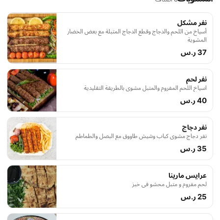
نفر مشكل
أسياخ من اللحم والدجاج وقطع الدجاج المتبلة مع بعض الخضار
المشوية
37 ر.س
نفر لحم
اسياخ اللحم المفروم والمتبل مشوي بالطريقة التقليدية
40 ر.س
نفر دجاج
نفر دجاج مشوي كباب وشيش طاووق مع البصل والطماطم
35 ر.س
عرايس مارينا
لحم مفروم و متبل محشو في خبز
25 ر.س