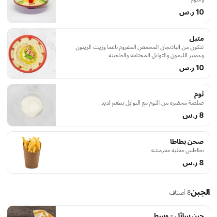
10 ر.س
متبل
تتكون من الباذنجان المحمص المفروم ناعما وزيت الزيتون
وعصير الليمون والتوابل المختلفة والطحينة
10 ر.س
ثوم
صلصة محضرة من الثوم مع التوابل بطعم لذيذ
8 ر.س
صحن بطاطا
بطاطس مقلية مقرمشة
8 ر.س
الجبن
8 أصناف
جبن سائل - وسط