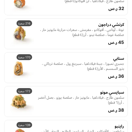
سلمون طازج ، فيلادلفيا ، أرز أفوكادو(٤ قطع)
32 ر.س
216 سعرة
كرنشي دراجون
تونة ، أوناجي ، أفوكادو ، مقرمش ، سعرات حرارية مايونيز حار ،
صلصة غوما ، صلصة نينو ، أرز(٤ قطع)
45 ر.س
170 سعرة
سنابي
جمبري تمبورا ، جبنة فيلادلفيا ، سبرينغ رول ، صلصة ترياكي ،
بذور السمسم ، الأرز(٤ قطع)
36 ر.س
172 سعرة
سبايسي مونو
سلمون طازج ، فيلادلفيا ، مايونيز حار ، صلصة يوزو ، بصل أخضر
، أرز(٦ قطع)
38 ر.س
139 سعرة
راينبو
سلطعون ، الأفوكادو ، الخيار ، السلمون الطازج ، التونة ، الأرز ،