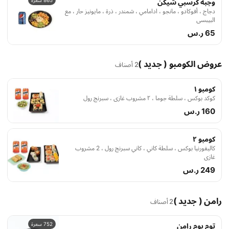
865 سعرة
وجبة كرسبي شيكن
دجاج ، أفوكادو ، مانجو ، ادامامي ، شمندر ، ذرة ، مايونيز حار ، مع
البيبسي
65 ر.س
عروض الكومبو ( جديد )
2 أصناف
كومبو ١
كوكد بوكس ، سلطة جوما ، ٢ مشروب غازي ، سبرنج رول
160 ر.س
كومبو ٢
كاليفورنيا بوكس ، سلطة كاني ، كاني سبرنج رول ، 2 مشروب
غازي
249 ر.س
رامن ( جديد )
2 أصناف
752 سعرة
توم يوم رامن