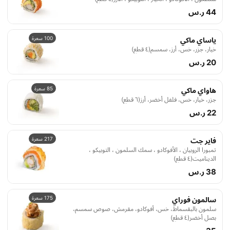
44 ر.س
100 سعرة
ياساي ماكي
خيار، جزر، خس، أرز، سمسم(٤ قطع)
20 ر.س
85 سعرة
هاواي ماكي
جزر، خيار، خس، فلفل أخضر، أرز(٦ قطع)
22 ر.س
217 سعرة
فاير جت
تمبورا الروبيان ، الأفوكادو ، سمك السلمون ، التوبيكو ،
الديناميت(٤ قطع)
38 ر.س
175 سعرة
سالمون فوراي
سلمون بالبقسماط، خس، أفوكادو، مقرمش، صوص سمسم،
بصل أخضر(٤ قطع)