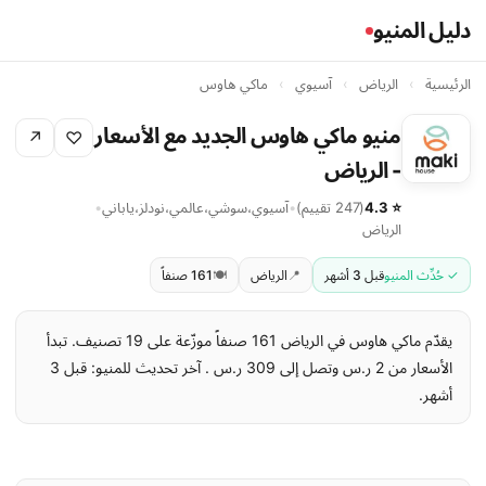
دليل المنيو
الرئيسية
›
الرياض
›
آسيوي
›
ماكي هاوس
منيو ماكي هاوس الجديد مع الأسعار
↗
♡
- الرياض
⭐ 4.3
(247 تقييم)
•
آسيوي
،
سوشي
،
عالمي
،
نودلز
،
ياباني
•
الرياض
✓ حُدِّث المنيو
قبل 3 أشهر
📍
الرياض
🍽️
161 صنفاً
يقدّم ماكي هاوس في الرياض 161 صنفاً موزّعة على 19 تصنيف. تبدأ
الأسعار من 2 ر.س وتصل إلى 309 ر.س . آخر تحديث للمنيو: قبل 3
أشهر.