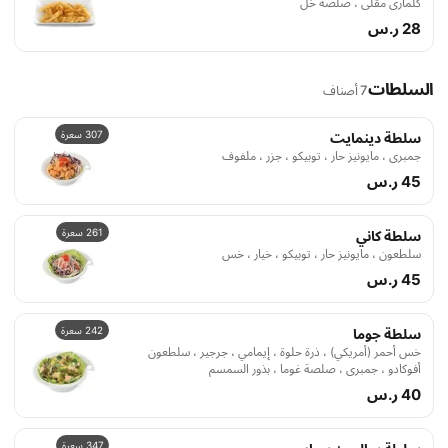
كلماري مقلي ، صلصة خل
28 ر.س
السلطات
7 أصناف
307 سعرة
سلطة دينمايت
جمبري ، مايونيز حار ، توبيكو ، جزر ، ملفوف
45 ر.س
261 سعرة
سلطة كاني
سلطعون ، مايونيز حار ، توبيكو ، خيار ، خس
45 ر.س
242 سعرة
سلطة جوما
خس أحمر (أمريكي) ، ذرة حلوة ، إيمامي ، جرجير ، سلطعون
أفوكادو ، جمبري ، صلصة غوما ، بذور السمسم
40 ر.س
347 سعرة