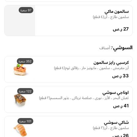
97 سعرة
سالمون ماكي
سلمون طازج ، أرز(٤ قطع)
27 ر.س
السوشي
7 أصناف
352 سعرة
كرسبي رايز سالمون
أرز مقرمش ، سلمون ، مايونيز حار ، رقائق ثوم(٤ قطع)
33 ر.س
122 سعرة
اوناجي سوشي
ثعبان البحر ، الأرز ، نوري ، صلصة ترياكي ، بذور السمسم(٢ قطع)
41 ر.س
101 سعرة
شاكي سوشي
سلمون طازج ، أرز(٢ قطع)
26 ر.س