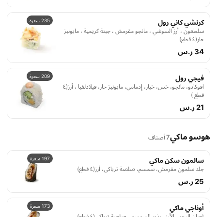
235 سعرة
كرنشي كاني رول
سلطعون ، أرز السوشي ، مانجو مقرمش ، جبنة كريمية ، مايونيز
حار(٤ قطع)
34 ر.س
209 سعرة
فيجي رول
افوكادو، مانجو، خس، خيار، إدمامي، مايونيز حار، فيلادلفيا ، أرز(٤
قطع )
21 ر.س
هوسو ماكي
7 أصناف
197 سعرة
سالمون سكن ماكي
جلد سلمون مقرمش، سمسم، صلصة ترياكي، أرز(٤ قطع)
25 ر.س
173 سعرة
أوناجي ماكي
ثعبان البحر ، الأرز ، بذور السمسم ، صلصة ترياكي(٤ قطع)