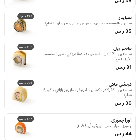
35 ر.س
175 سعرة
سبايدر
سلمون بالبقسماط، جمبري، صوص ترياكي، بذور، أرز(٤ قطع)
35 ر.س
127 سعرة
مانجو رول
سلطعون ، الأناناس ، المانجو ، صلصة ترياكي ، بذور السمسم ،
الأرز(٤ قطع)
31 ر.س
221 سعرة
كرنشي ماكي
سلطعون ، الأفوكادو ، كرنش ، التوبيكو ، مايونيز ياباني ، الأرز(٤
قطع)
36 ر.س
137 سعرة
اورا جمبري
جمبري، خيار، خس، توبيكو، أرز(٤ قطع)
44 ر.س