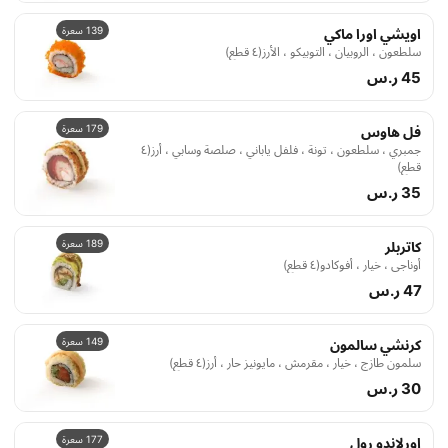
139 سعرة
اويشي اورا ماكي
سلطعون ، الروبيان ، التوبيكو ، الأرز(٤ قطع)
45 ر.س
179 سعرة
فل هاوس
جمبري ، سلطعون ، تونة ، فلفل ياباني ، صلصة وسابي ، أرز(٤
قطع)
35 ر.س
189 سعرة
كاتربلر
أوناجي ، خيار ، أفوكادو(٤ قطع)
47 ر.س
149 سعرة
كرنشي سالمون
سلمون طازج ، خيار ، مقرمش ، مايونيز حار ، أرز(٤ قطع)
30 ر.س
177 سعرة
اورلاندو رول