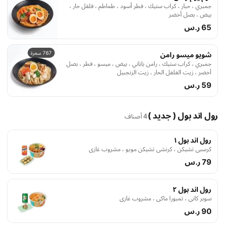
جمبري ، حبار ، كراب ستيك ، فطر أسود ، طماطم ، فلفل حار ،
بيض ، بصل أخضر
65 ر.س
767 سعرة
شويو ميسو رامن
جمبري ، كراب ستيك ، رامن ياباني ، بيض ، ميسو ، فطر ، بصل
أخضر ، زيت الفلفل الحار ، زيت الزنجبيل
59 ر.س
رول اند بول ( جديد )
4 أصناف
رول اند بول ١
كرسبي تشيكن ، كرنشي تشيكن مويو ، مشروب غازي
79 ر.س
رول اند بول ٢
سوبر كاني ، تمبورا ماكي ، مشروب غازي
90 ر.س