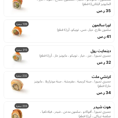
المايونيز الياباني(٤ قطع)
35 ر.س
109 سعرة
اورا سالمون
سلمون طازج، خيار، خس، توبيكو، أرز(٤ قطع)
41 ر.س
215 سعرة
دينمايت رول
جمبري تمبورا ، جزر ، خيار ، توبيكو ، مايونيز حار ، أرز(٤ قطع)
32 ر.س
232 سعرة
كرنشي ملت
جمبري تمبورا ، جبنة كريمية ، مقرمشة ، جبنة موتزاريلا ، مايونيز
حار(٤ قطع)
34 ر.س
203 سعرة
هوت شيدر
جمبري تمبورا ، أفوكادو ، سلمون مدخن ، شيدر ، فيلادلفيا ،
صلصة ترياكي ، أرز(٤ قطع)