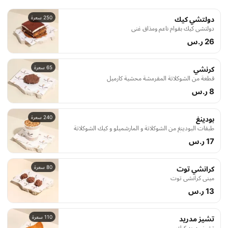
250 سعرة
دولتشي كيك
دولتشي كيك بقوام ناعم ومذاق غني
26 ر.س
65 سعرة
كرنشي
قطعة من الشوكلاتة المقرمشة محشية كارميل
8 ر.س
240 سعرة
بودينغ
طبقات البودينغ من الشوكلاتة و المارشميلو و كيك الشوكلاتة
17 ر.س
80 سعرة
كرانشي توت
ميني كرانشي توت
13 ر.س
110 سعرة
تشيز مدريد
تشيز مدريد كيك