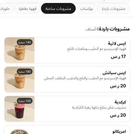
مشروبات باردة
بوكسات
مشروبات ساخنة
قهوة مقطرة
حلويات
مشروبات باردة
6 أصناف
140 سعرة
ايس لاتية
قهوة الإسبريسو مع الحليب ومكعبات الثلج
17 ر.س
180 سعرة
ايس سبانش
قهوة الإسبريسو مع الحليب والثلج والحليب المكثف المحلى
20 ر.س
100 سعرة
كركدية
مشروب شاي مثلج بنكهة زهرة الكركدية
20 ر.س
امريكانو