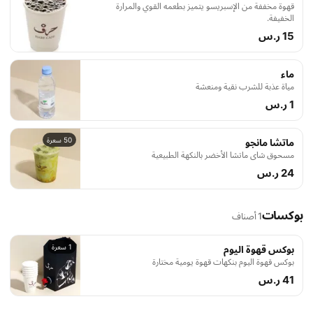
قهوة مخففة من الإسبريسو يتميز بطعمه القوي والمرارة
الخفيفة.
15 ر.س
ماء
مياة عذبة للشرب نقية ومنعشة
1 ر.س
50 سعرة
ماتشا مانجو
مسحوق شاي ماتشا الأخضر بالنكهة الطبيعية
24 ر.س
بوكسات
1 أصناف
1 سعرة
بوكس قهوة اليوم
بوكس قهوة اليوم بنكهات قهوة يومية مختارة
41 ر.س