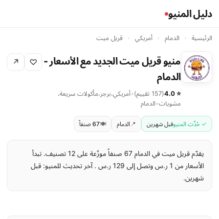
دليل المنيو
الرئيسية
›
الدمام
›
أمريكي
›
قريل ميت
منيو قريل ميت الجديد مع الأسعار -
↗
♡
الدمام
⭐ 4.0
(157 تقييم)
•
أمريكي
،
برجر
،
مأكولات سريعة
،
مشويات
•
الدمام
✓ حُدِّث المنيو
قبل شهرين
📍
الدمام
🍽️
67 صنفاً
يقدّم قريل ميت في الدمام 67 صنفاً موزّعة على 12 تصنيف. تبدأ
الأسعار من 1 ر.س وتصل إلى 129 ر.س . آخر تحديث للمنيو: قبل
شهرين.