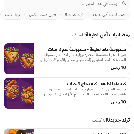
🔍
رمضانيات أمي لطيفة
ترند جديدنا!
قريل ميت بوكس
ورق عنب
رمضانيات أمي لطيفة
2 أصناف
سمبوسة ماما لطيفة - سمبوسة لحم 3 حبات
عجينة ذهبية مقرمشة محضرة ببهارات الوالدة، اختر حشوتك
المفضلة: اللحم التقليدي (لحم عجلي محلي بالأرز والأعشاب) أو
الدجاج بالجبن (دجاج محلي بالجزر والذرة مع لمسة جبن سائل).
10 ر.س
كبة ماما لطيفة - كبة دجاج 3 حبات
قشرة بطاطس مقرمشة ببهارات الوالدة الخاصة، محشوة
باختيارك من اللحم العجلي المحلي مع الأرز لمذاق تقليدي، أو
الدجاج المحلي مع الجزر والبرغل لحشوة متوازنة وطعم منزلي
10 ر.س
فاخر.
ترند جديدنا!
5 أصناف
764 سعرة