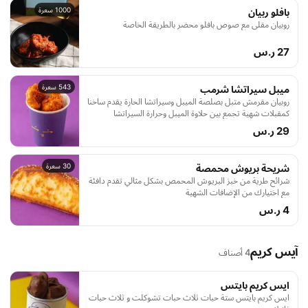
1000 سعرة
بافلو ربيان
روبيان مقلي مع صوص بافلو محضر بالطريقة الخاصة
27 ر.س
543 سعرة
ميبل سيراتشا شرمب
روبيان مقرمش متبل بصلصة الميبل وسيراتشا الحارة يقدم ساخنا
كمقبلات شهية تجمع بين حلاوة الميبل وحرارة السيراتشا
29 ر.س
30 سعرة
شريحة بريوش محمصة
شرائح طرية من خبز البريوش المحمص بشكل مثالي تقدم دافئة
مع اختيارك من الإضافات الشهية
4 ر.س
آيس كريم
4 أصناف
ايس كريم بايتس
ايس كريم بايتس ستة حبات ثلاث حبات تشوكلت و ثلاث حبات