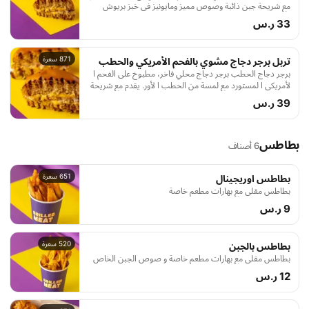
مع شريحة جبن ذائبة وصوص مميز ومايونيز في خبز بريوش
محمص، لتجربة نكهة مدخنة فريدة ومميزة
33 ر.س
871 سعرة
تربل برجر دجاج مشوي بالفحم الأمريكي والحطب
برجر دجاج الحطب برجر دجاج محلي فاخر، مطبوخ على الفحم ا
لأمريكي ا لمستورد مع لمسة من الحطب ا لأور. يقدم مع شريحة
ج بن ذائبة، صوص مميز، ومايونيز، داخل خبز بريوش محمص
39 ر.س
بالزبدة. تجربة نكهة مميزة ومدخنة
بطاطس
6 أصناف
651 سعرة
بطاطس اوريجينال
بطاطس مقلي مع بهارات مطعم خاصة
9 ر.س
520 سعرة
بطاطس بالجبن
بطاطس مقلي مع بهارات مطعم خاصة و صوص الجبن الخاص
12 ر.س