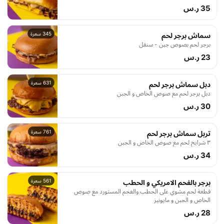
يقدم في خبز بريوش محمص بالزبدة مع جبن وصلصة خاصة
35 ر.س
تكمل هذه التجربة المميزة، قطعتين من هذا الساندويش اللذيذ
ستضمن لك تجربة طعام مثالية
345 سعرة
سماش برجر لحم
برجر لحم بصوص جبن - سنقل
23 ر.س
631 سعرة
دبل سماش برجر لحم
دبل برجر لحم مع صوص الخاص و الجبن
30 ر.س
761 سعرة
تربل سماش برجر لحم
٣ شرايح لحم مع صوص الخاص و الجبن
34 ر.س
561 سعرة
برجر بالفحم الامريكي و الحطب
قطعة لحم مشوي على الحطب والفحم المستورد مع صوص
الخاص و الجبن و مايونيز
28 ر.س