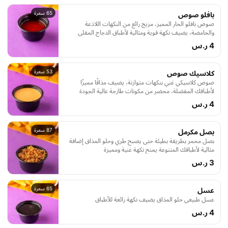
65 سعرة
بافلو صوص
صوص بافلو الحار المميز، مزيج رائع من النكهات اللاذعة
والحامضة، يضيف نكهة قوية ومثالية لأطباق الدجاج المقلي
والأجنحة، استمتع بتجربة مذاق أصيل وحار
4 ر.س
53 سعرة
كلاسيك صوص
صوص كلاسيكي غني بنكهات متوازنة، يضيف مذاقًا مميزًا
لأطباقك المفضلة، محضر من مكونات طازجة عالية الجودة
لتعزيز تجربة الطعام
4 ر.س
87 سعرة
بصل مكرمل
بصل محمر بطريقة بطيئة حتى يصبح طري وحلو المذاق إضافة
مثالية لأطباقك المتنوعة يمنح نكهة غنية ومميزة
3 ر.س
65 سعرة
عسل
عسل طبيعي حلو المذاق يضيف نكهة رائعة للأطباق
4 ر.س