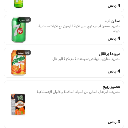
4 ر.س
44 سعرة
سفن اب
مشروب سفن أب يحتوي على نكهة الليمون مع نكهات حمضية
لذيذة
4 ر.س
105 سعرة
ميرندا برتقال
مشروب غازي بنكهة فريدة ومنعشة مع نكهة البرتقال
4 ر.س
عصير ربيع
مشروب البرتقال الخالي من المواد الحافظة والألوان الإصطناعية
3 ر.س