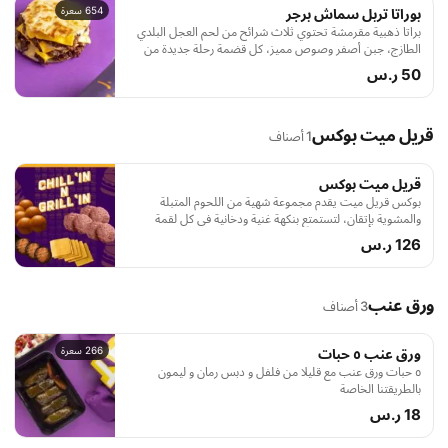
654 سعرة
بوراتا تربل سماش برجر
براتا ذهبية مقرمشة تحتوي ثلاث شرائح من لحم العجل البلدي
الطازج، جبن أصفر وصوص مميز، كل قضمة رحلة جديدة من
نكهات دبي الشهيرة
50 ر.س
قريل ميت بوكس
1 أصناف
قريل ميت بوكس
بوكس قريل ميت يقدم مجموعة شهية من اللحوم المتبلة
والمشوية بإتقان، لتستمتع بنكهة غنية ودخانية في كل لقمة
126 ر.س
ورق عنب
3 أصناف
266 سعرة
ورق عنب ٥ حبات
٥ حبات ورق عنب مع قليلا من فلفل و دبس رمان و ليمون
بالطريقتنا الخاصة
18 ر.س