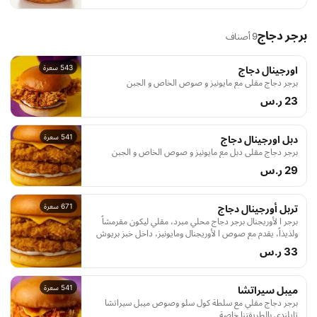
برجر دجاج
9 أصناف
543 سعرة
اورجينال دجاج
برجر دجاج مقلي مع مايونيز و صوص الخاص و الجبن
23 ر.س
541 سعرة
دبل اورجينال دجاج
برجر دجاج مقلي دبل مع مايونيز و صوص الخاص و الجبن
29 ر.س
671 سعرة
تربل أورجينال دجاج
برجر ا لأوريجنال برجر دجاج محلي مبرد، مقلي ليكون مقرمشاً
ولذيذاً، يقدم مع صوص ا لأوريجنال ومايونيز، داخل خبز بريوش
محمص بالزبدة. تجربة طعم أصلية لا تقاوم!
33 ر.س
541 سعرة
ميبل سيراتشا
برجر دجاج مقلي مع سلطة كول سلو وصوص ميبل سيراتشا
تايلندي بالطريقتنا خاصة