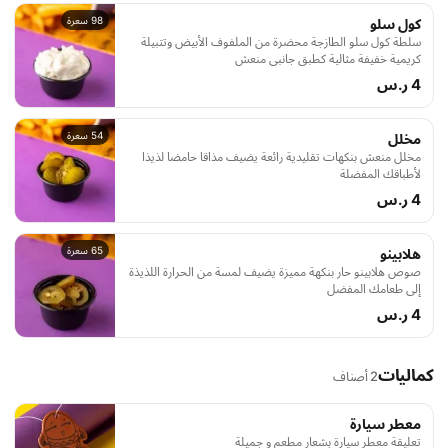
98 سعرة
كول سلو
سلطة كول سلو الطازجة محضرة من الملفوف الأبيض وتتبيلة
كريمية خفيفة مثالية كطبق جانبي منعش
4 ر.س
54 سعرة
مخلل
مخلل منعش بنكهات تقليدية رائعة يضيف مذاقا حامضا لذيذا
لأطباقك المفضلة
4 ر.س
65 سعرة
هلابينو
صوص هلابينو حار بنكهة مميزة يضيف لمسة من الحرارة اللذيذة
إلى طعامك المفضل
4 ر.س
كماليات
2 أصناف
معطر سيارة
تعليقة معطر سيارة بشعار مطعم و جميلة