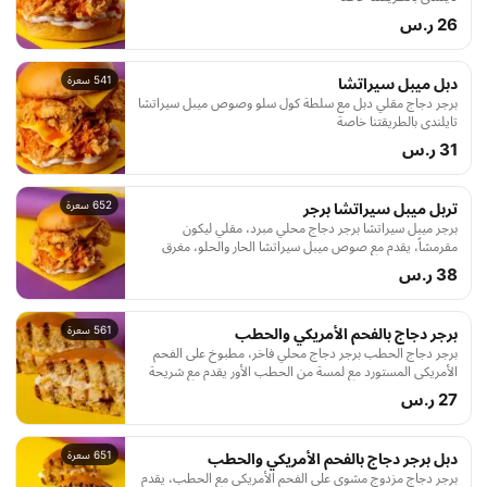
26 ر.س
541 سعرة
دبل ميبل سيراتشا
برجر دجاج مقلي دبل مع سلطة كول سلو وصوص ميبل سيراتشا
تايلندي بالطريقتنا خاصة
31 ر.س
652 سعرة
تربل ميبل سيراتشا برجر
برجر ميبل سيراتشا برجر دجاج محلي مبرد، مقلي ليكون
مقرمشاً، يقدم مع صوص ميبل سيراتشا الحار والحلو، مغرق
بالصوص. يأتي مع سلطة كول سلو ا لمنعشة، داخل خبز بريوش
38 ر.س
محمص بالزبدة. نكهة تجمع بين الحرارة والح لاوة
561 سعرة
برجر دجاج بالفحم الأمريكي والحطب
برجر دجاج الحطب برجر دجاج محلي فاخر، مطبوخ على الفحم
الأمريكي المستورد مع لمسة من الحطب الأور يقدم مع شريحة
جبن ذائبة، صوص مميز، ومايونيز، داخل خبز بريوش محمص
27 ر.س
بالزبدة تجربة نكهة مميزة ومدخنة
651 سعرة
دبل برجر دجاج بالفحم الأمريكي والحطب
برجر دجاج مزدوج مشوي على الفحم الأمريكي مع الحطب، يقدم