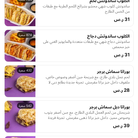
الكلوب ساندوتش لحم
ساندوتش كلوب شهي محشو بشرائح اللحم الطرية مع طبقات
من الخس الطازج
31 ر.س
874 سعرة
الكلوب ساندوتش دجاج
ساندوتش دجاج شهي مع طبقات متعددة والمايونيز الغني على
خبز محمص
31 ر.س
432 سعرة
بوراتا سماش برجر
لحم عجل بلدي طازج، مع شريحة جبن أصفر وصوص خاص،
ملفوف داخل خبز براتا مقرمش. تجربة جديدة بطابع دبي لا
تُفوَّت
28 ر.س
542 سعرة
بوراتا دبل سماش برجر
شريحتان من لحم العجل البلدي الطازج، مع جبن أصفر يذوب
وصوص مميز، داخل خبز براتا ذهبي مقرمش. تجربة فريدة
مستوحاة من دبي
39 ر.س