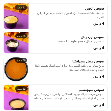
52 سعرة
صوص الجبن
صلصة تقليدية محضرة من الجبن و الحليب و بعض التوابل
اللذيذة
4 ر.س
65 سعرة
صوص اورجينال
صوص أورجينال محضر بطريقتنا الخاصة
4 ر.س
76 سعرة
صوص ميبل سيراتشا
مزيج مثالي من حلاوة الميبل مع حرارة السيراتشا، يضيف نكهة
فريدة ولذيذة لأطباقك المفضلة
4 ر.س
52 سعرة
صوص سيجنتشر
صوص سيجنتشر المميز بمذاقه الفريد والغني، مزيج متقن من
أفضل المكونات السرية التي تضفي نكهة استثنائية على طبقك
المفضل، يجعل كل لقمة تجربة لا تُنسى
4 ر.س