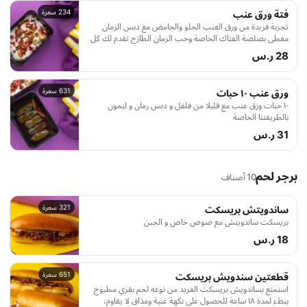
234 سعرة
فتة ورق عنب
تجربة فريدة من ورق العنب الحلو والحامض مع دبس الرمان
مغطي بصلصة الفتاك الخاصة وحب الرمان الطازج تقدم لك كل
قضمة مزيجًا من النكهات الغنية والمتميزة
28 ر.س
631 سعرة
ورق عنب ١٠ حبات
١٠ حبات ورق عنب مع قليلا من فلفل و دبس رمان و ليمون
بالطريقتنا الخاصة
31 ر.س
برجر لحم
10 أصناف
321 سعرة
ساندويتش بريسكت
بريسكت ساندويتش مع صوص خاص و الجبن
18 ر.س
651 سعرة
قطعتين سندويش بريسكت
استمتع بساندويش بريسكت الفريد من نوعه لحم بقري مطبوخ
ببطء لمدة ١٨ ساعة للحصول على نكهة غنية ومذاق لا يقاوم،