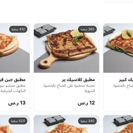
380 سعرة
410 سعرة
ك كبير
مطبق كلاسيك بر
مطبق جبن فيت
صاج بالحشوة
عجينة محضرة على الصاج بالحشوة
مطبق محشو بتول
الشهية
النكهات الشرقية 
ومقرمشة.
12 ر.س
13 ر.س
340 سعرة
520 سعرة