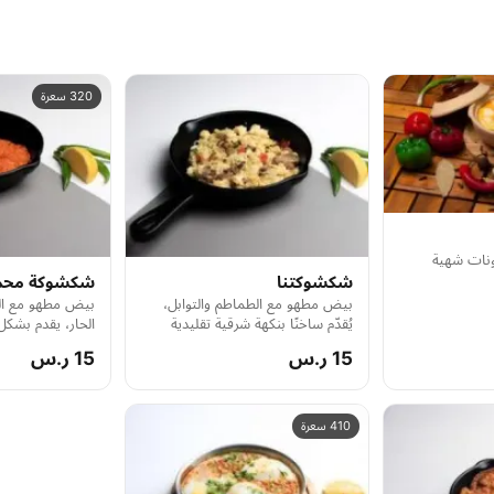
320 سعرة
ات شهية
شكشوكتنا
شكشوكة محم
بيض مطهو مع الطماطم والتوابل،
بيض مطهو مع ال
يُقدّم ساخنًا بنكهة شرقية تقليدية
الحار، يقدم بشك
حارة لذيذة
15 ر.س
15 ر.س
410 سعرة