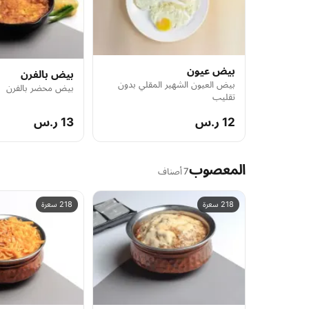
بيض عيون
بيض بالفرن
بيض العيون الشهير المقلي بدون
بيض محضر بالفرن
تقليب
12 ر.س
13 ر.س
المعصوب
7 أصناف
218 سعرة
218 سعرة