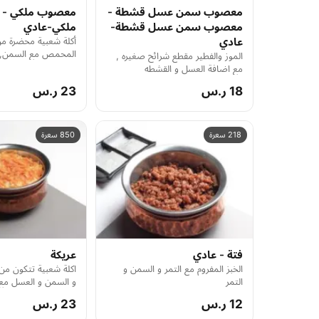
معصوب سمن عسل قشطة -
معصوب ملكي -
معصوب سمن عسل قشطة-
ملكي-عادي
عادي
أكلة شعبية محضرة من
المحمص مع السمن, 
الموز والفطير مقطع شرائح صغيره ,
القشطة والعسل والك
مع اضافة العسل و القشطه
18 ر.س
23 ر.س
218 سعرة
850 سعرة
فتة - عادي
عريكة
الخبز المفروم مع التمر و السمن و
اكلة شعبية تتكون من
التمر
و السمن و العسل مع 
12 ر.س
23 ر.س