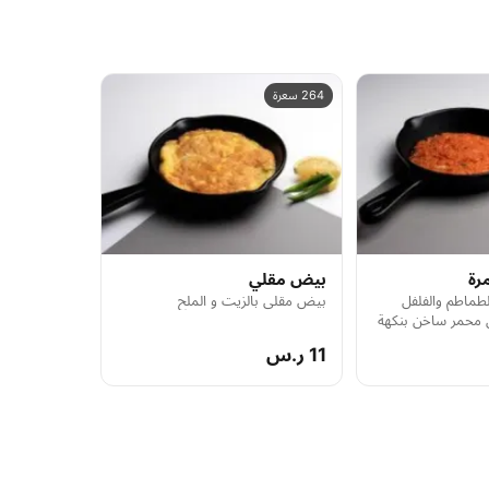
264 سعرة
رة
بيض مقلي
طماطم والفلفل
بيض مقلي بالزيت و الملح
ل محمر ساخن بنكهة
11 ر.س