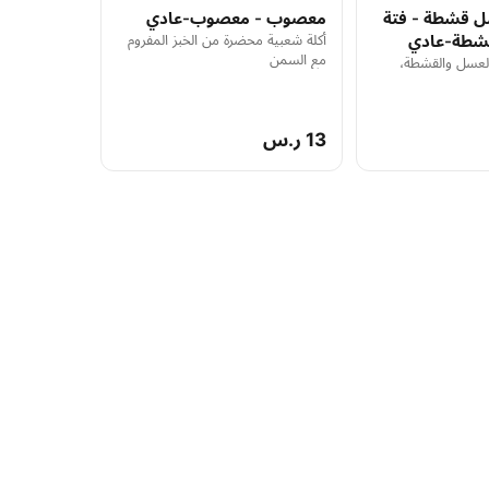
 قشطة - فتة
معصوب - معصوب-عادي
طة-عادي
أكلة شعبية محضرة من الخبز المفروم
مع السمن
لعسل والقشطة،
13 ر.س