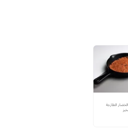
لخضار الطازجة
خبز