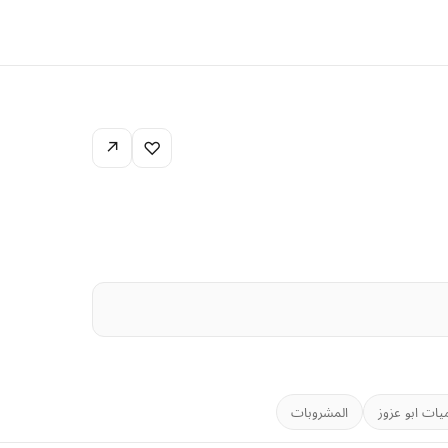
↗
♡
يات ابو عزوز
المشروبات