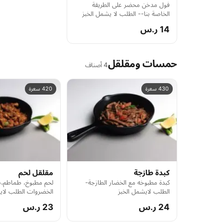
فول مدخن محضر على الطريقة
الخاصة بنا-- الطلب لا يشمل الخبز
14 ر.س
حمسات ومقلقل
4 أصناف
430 سعرة
420 سعرة
كبدة طازجة
مقلقل لحم
كبدة مطبوخه مع الخضار الطازجة-
لحم مطبوخ، طماطم،ب
الطلب لايشمل الخبز
الخضروات الطلب لاي
24 ر.س
23 ر.س