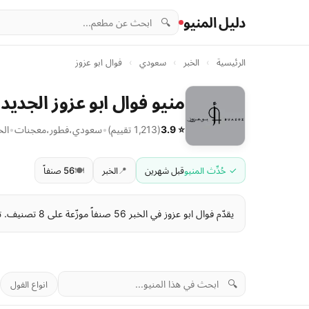
دليل المنيو
🔍
الرئيسية
›
الخبر
›
سعودي
›
فوال ابو عزوز
منيو فوال ابو عزوز الجديد 
⭐ 3.9
(1,213 تقييم)
•
سعودي
،
فطور
،
معجنات
•
الخ
✓ حُدِّث المنيو
قبل شهرين
📍
الخبر
🍽️
56 صنفاً
يقدّم فوال ابو عزوز في الخبر 56 صنفاً موزّعة على 8 تصنيف. تبدأ الأسعار من 1 ر.س وتصل إلى 70 ر.س . آخر تحديث للمنيو: قبل شهرين.
🔍
انواع الفول