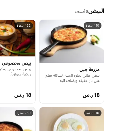
البيض
8 أصناف
410 سعرة
462 سعرة
بيض مخصوص
بيض مخصوص بمكون
مزرعة جبن
ونكهة متوازنة.
بيض مقلي يعلوة الجبنه السائلة يطبخ
على نار خفيفة ويضاف الية
الخضروات
18 ر.س
18 ر.س
110 سعرة
260 سعرة