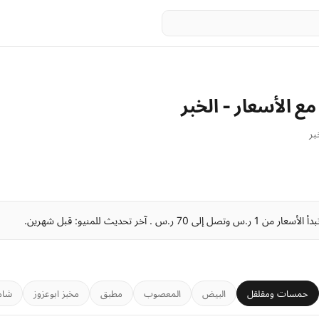
مع الأسعار - الخبر
بر
حمسات ومقلقل
البيض
المعصوب
مطبق
مخبز ابوعزوز
شام