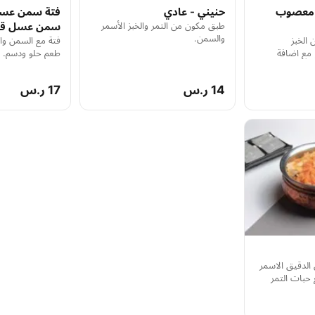
 معصوب
حنيني - عادي
فتة سمن عسل
طبق مكون من التمر والخبز الأسمر
سمن عسل قش
والسمن.
 الخبز
فتة مع السمن وا
مع اضافة
طعم حلو ودسم.
ورن فليكس
14 ر.س
17 ر.س
 الدقيق الاسمر
حبات التمر