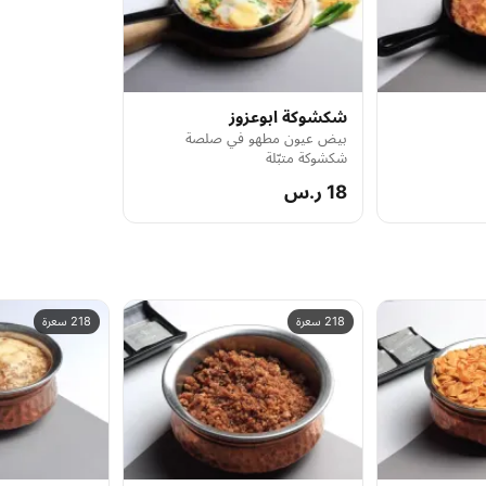
شكشوكة ابوعزوز
بيض عيون مطهو في صلصة
شكشوكة متبّلة
18 ر.س
218 سعرة
218 سعرة