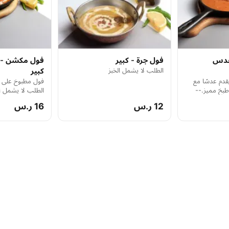
عدس
فول جرة - كبير
فول مكشن -
الطلب لا يشمل الخبز
كبير
م عدسًا مع
فول مطبوخ على ال
طبخ مميز.--
الطلب لا يشمل ال
12 ر.س
16 ر.س