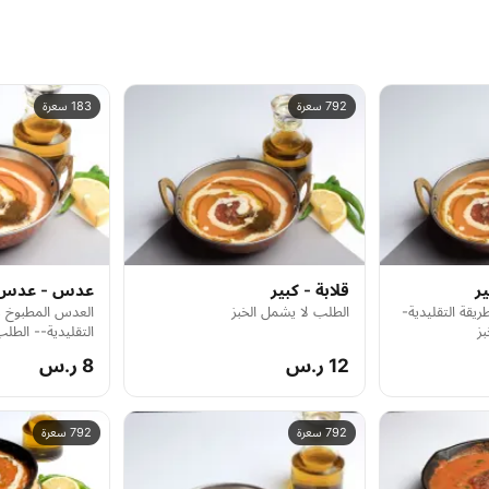
792 سعرة
183 سعرة
ير
قلابة - كبير
عدس - عدس
ريقة التقليدية-
الطلب لا يشمل الخبز
العدس المطبوخ ع
بز
التقليدية-- الطل
12 ر.س
8 ر.س
792 سعرة
792 سعرة