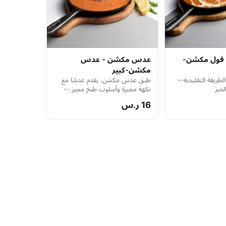
 فول مكشن-
عدس مكشن - عدس
مكشن-كبير
طريقة التقليدية--
طبق عدس مكشن، يقدم عدسًا مع
خبز
نكهة مميزة وأسلوب طبخ مميز.--
الطلب لا يشمل الخبز الطلب لا
16 ر.س
يشمل الخبز