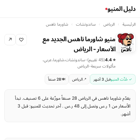
دليل المنيو
الرئيسية
›
الرياض
›
ساندوتشات
›
شاورما ناهس
منيو شاورما ناهس الجديد مع
↗
♡
الأسعار - الرياض
⭐ 4.4
(45 تقييم)
•
ساندوتشات
،
شاورما
،
عربي
،
مأكولات سريعة
•
الرياض
✓ حُدِّث المنيو
قبل 3 أشهر
📍
الرياض
🍽️
28 صنفاً
يقدّم شاورما ناهس في الرياض 28 صنفاً موزّعة على 6 تصنيف. تبدأ
الأسعار من 1 ر.س وتصل إلى 48 ر.س . آخر تحديث للمنيو: قبل 3
أشهر.