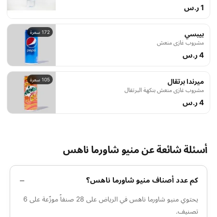
1 ر.س
172 سعرة
بيبسي
مشروب غازي منعش
4 ر.س
105 سعرة
ميرندا برتقال
مشروب غازي منعش بنكهة البرتقال
4 ر.س
أسئلة شائعة عن منيو شاورما ناهس
كم عدد أصناف منيو شاورما ناهس؟
يحتوي منيو شاورما ناهس في الرياض على 28 صنفاً موزّعة على 6
تصنيف.