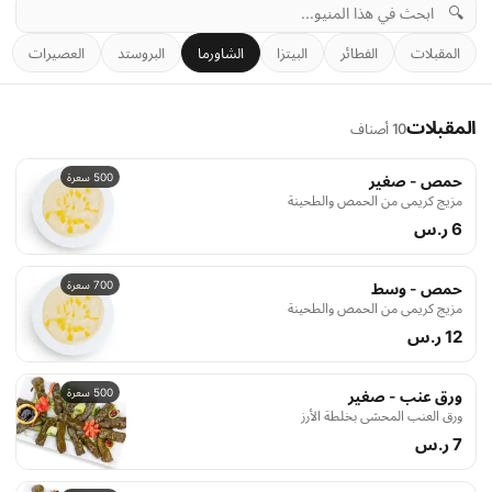
🔍
المقبلات
الفطائر
البيتزا
الشاورما
البروستد
العصيرات
المقبلات
10 أصناف
500 سعرة
حمص - صغير
مزيج كريمي من الحمص والطحينة
6 ر.س
700 سعرة
حمص - وسط
مزيج كريمي من الحمص والطحينة
12 ر.س
500 سعرة
ورق عنب - صغير
ورق العنب المحشي بخلطة الأرز
7 ر.س