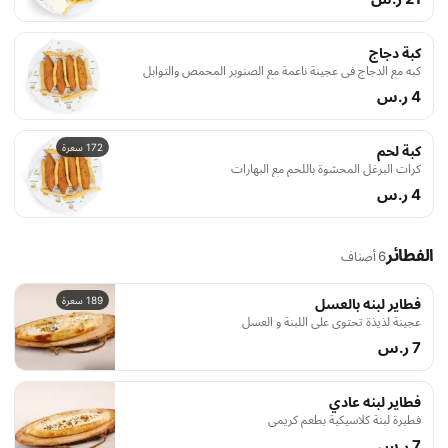
كبة دجاج
كبه مع الدجاج في عجينة ناعمة مع الصنوبر المحمص والتوابل
4 ر.س
172 سعرة
كبة لحم
كرات البرغل المحشوة باللحم مع البهارات
4 ر.س
الفطائر
6 أصناف
189 سعرة
فطاير لبنه بالعسل
عجينة لذيذة تحتوي على اللبنة و العسل
7 ر.س
فطاير لبنه عادي
فطيرة لبنة كلاسيكية بطعم كريمي
7 ر.س