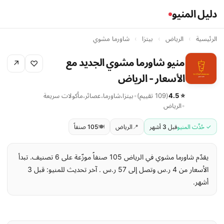
دليل المنيو
الرئيسية
›
الرياض
›
بيتزا
›
شاورما مشوي
منيو شاورما مشوي الجديد مع
↗
♡
الأسعار - الرياض
⭐ 4.5
(109 تقييم)
•
بيتزا
،
شاورما
،
عصائر
،
مأكولات سريعة
•
الرياض
✓ حُدِّث المنيو
قبل 3 أشهر
📍
الرياض
🍽️
105 صنفاً
يقدّم شاورما مشوي في الرياض 105 صنفاً موزّعة على 6 تصنيف. تبدأ
الأسعار من 4 ر.س وتصل إلى 57 ر.س . آخر تحديث للمنيو: قبل 3
أشهر.