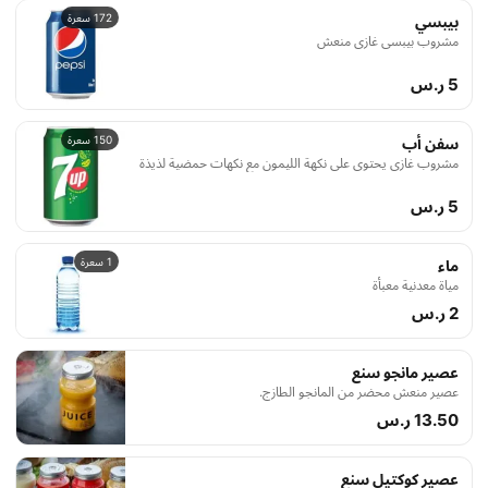
172 سعرة
بيبسي
مشروب بيبسي غازي منعش
5 ر.س
150 سعرة
سفن أب
مشروب غازي يحتوي على نكهة الليمون مع نكهات حمضية لذيذة
5 ر.س
1 سعرة
ماء
مياة معدنية معبأة
2 ر.س
عصير مانجو سنع
عصير منعش محضر من المانجو الطازج.
13.50 ر.س
عصير كوكتيل سنع