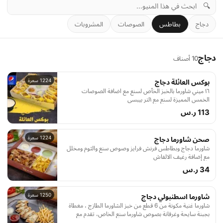
🔍
دجاج
بطاطس
الصوصات
المشروبات
دجاج
10 أصناف
1224 سعرة
بوكس العائلة دجاج
١٦ ميني شاورما بالخبز الخآص لسنع مع اضافة الصوصات
الخمس المميزة لسنع مع ١لتر بيبسي
113 ر.س
1224 سعرة
صحن شاورما دجاج
شاورما دجاج وبطاطس فرنش فرايز وصوص سنع والثوم ومخلل
مع إضافة رغيف الالفاش
34 ر.س
1250 سعرة
شاورما اسطنبولي دجاج
شاورما غنية مكونة من 6 قطع من خبز الشاورما الطازج ، مغطاة
بجبنة سايحة وغرقانة بصوص شاورما سنع الخاص، تقدم مع
بطاطس مقلية مقرمشة، بالإضافة إلى 2 علبة صوص إضافي