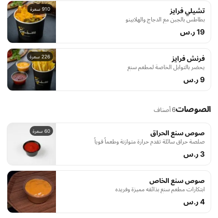
910 سعرة
تشيلي فرايز
بطاطس بالجبن مع الدجاج والهلابينو
19 ر.س
226 سعرة
فرنش فرايز
يحضر بالتوابل الخاصة لمطعم سنع
9 ر.س
الصوصات
6 أصناف
60 سعرة
صوص سنع الحراق
صلصة حراق سائلة تقدم حرارة متوازنة وطعماً قوياً
3 ر.س
صوص سنع الخاص
ابتكارات مطعم سنع بذائقه مميزة وفريده
4 ر.س