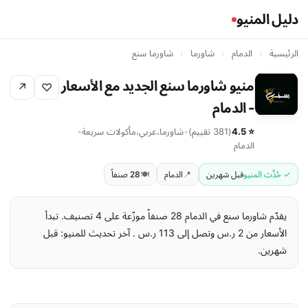
دليل المنيو
الرئيسية
›
الدمام
›
شاورما
›
شاورما سنع
منيو شاورما سنع الجديد مع الأسعار
↗
♡
- الدمام
⭐ 4.5
(381 تقييم)
•
شاورما
،
عربي
،
مأكولات سريعة
•
الدمام
✓ حُدِّث المنيو
قبل شهرين
📍
الدمام
🍽️
28 صنفاً
يقدّم شاورما سنع في الدمام 28 صنفاً موزّعة على 4 تصنيف. تبدأ
الأسعار من 2 ر.س وتصل إلى 113 ر.س . آخر تحديث للمنيو: قبل
شهرين.