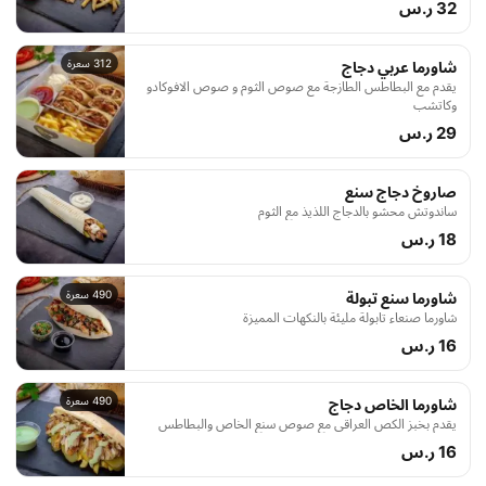
32 ر.س
لتجربة مميزة.
312 سعرة
شاورما عربي دجاج
يقدم مع البطاطس الطازجة مع صوص الثوم و صوص الافوكادو
وكاتشب
29 ر.س
صاروخ دجاج سنع
ساندوتش محشو بالدجاج اللذيذ مع الثوم
18 ر.س
490 سعرة
شاورما سنع تبولة
شاورما صنعاء تابولة مليئة بالنكهات المميزة
16 ر.س
490 سعرة
شاورما الخاص دجاج
يقدم بخبز الكص العراقي مع صوص سنع الخاص والبطاطس
16 ر.س