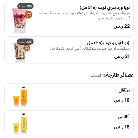
189 سعرة
بوبا ورد بيري كوب (٤٢٥ مل)
فراولة، خوخ، ماء ورد، كريمة، شوكولاته بيضاء، حليب، ماء، سكر،
آيس كريم، تابيوكا بيرل
22 ر.س
225 سعرة
(بوبا أوريو كوب(٤٢٥ مل
بسكويت أوريو، حليب، شوكولاته، آيس كريم، تابيوكا بيرل
21 ر.س
عصائر طازجة
19 أصناف
برتقال
18 ر.س
أناناس
18 ر.س