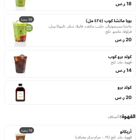
18 ر.س
58 سعرة
بوبا ماتشا كوب (٤٢٥ مل)
ماتشا سيريمونيال، حليب مكثف، فانيلا، سكر، تابيوكا بيرل،
فراولة، مانجو، ثلج
20 ر.س
كولد برو كوب
قهوة، ماء، ثلج
14 ر.س
كولد برو
20 ر.س
القهوة
8 أصناف
16 سعرة
أريكانو
قهوة، ماء، ثلج (٠.٠٢٤ جرام سكر مضاف)