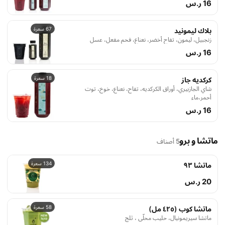
16 ر.س
67 سعرة
بلاك‭ ‬ليمونيد
زنجبيل، ليمون، تفاح أخضر، نعناع، فحم مفعل، عسل
16 ر.س
18 سعرة
كركديه جاز
شاي الجازبيري، أوراق الكركديه، تفاح، نعناع، خوخ، توت
أحمر،ماء
16 ر.س
ماتشا و برو
5 أصناف
134 سعرة
ماتشا ٩٣
20 ر.س
58 سعرة
ماتشا كوب (٤٢٥ مل)
ماتشا سيريمونيال، حليب محلّى ، ثلج