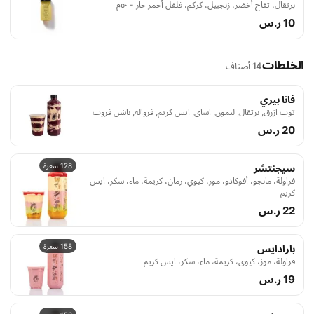
برتقال، تفاح أخضر، زنجبيل، كركم، فلفل أحمر حار - ٥٠م
10 ر.س
الخلطات
14 أصناف
فانا بيري
توت ازرق, برتقال, ليمون, اساي, ايس كريم, فروالة, باشن فروت
20 ر.س
128 سعرة
سيجنتشر
فراولة، مانجو، أفوكادو، موز، كيوي، رمان، كريمة، ماء، سكر، ايس
كريم
22 ر.س
158 سعرة
بارادايس
فراولة، موز، كيوي، كريمة، ماء، سكر، ايس كريم
19 ر.س