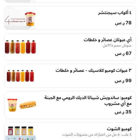
٤ أكواب سيجنتشر
78 ر.س
أي عبوتان عصائر و خلطات
عبوتان حجم ٩٢٥مل
67 ر.س
٣ عبوات كومبو كلاسيك - عصائر و خلطات
99 ر.س
كومبو: ساندويش شيباتا الديك الرومي مع الجبنة
مع أي مشروب
35 ر.س
كومبو الشوت
٤ علب ٥٠ مل من اختيارك من مشروبات الشوت