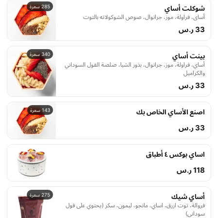
285 سعرة
شوكلت أساي
أساي، فراولة، موز، جرانوال، صوص الشوكولاته بالتوت
33 ر.س
340 سعرة
بينت أساي
أساي، فراولة، موز، جرانوال، بذور الشيا، صلصة الفول السوداني
والكراميل
33 ر.س
143 سعرة
اصنع الأساي الخاص بك
33 ر.س
اساي بوكس ٤ أطباق
118 ر.س
275 سعرة
أساي شيك
فروالة، توت ازرق، اساي، مانجو، ليمون، سكر (يحتوي على فول
سوداني)