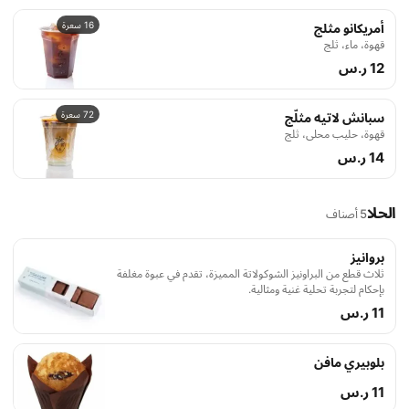
16 سعرة
أمريكانو مثلج
قهوة، ماء، ثلج
12 ر.س
72 سعرة
سبانش لاتيه مثلّج
قهوة، حليب محلى، ثلج
14 ر.س
الحلا
5 أصناف
بروانيز
ثلاث قطع من البراونيز الشوكولاتة المميزة، تقدم في عبوة مغلفة
بإحكام لتجربة تحلية غنية ومثالية.
11 ر.س
بلوبيري مافن
11 ر.س