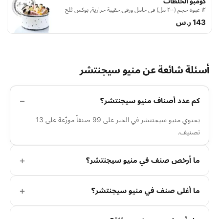
كومبو الخلطات
١٢ عبوة حجم (٢٠٠ مل) في حامل ورقي,حقيبة حرارية, بوكس ثلج
143 ر.س
أسئلة شائعة عن منيو سيجنتشر
كم عدد أصناف منيو سيجنتشر؟
يحتوي منيو سيجنتشر في الخبر على 99 صنفاً موزّعة على 13
تصنيف.
ما أرخص صنف في منيو سيجنتشر؟
ما أغلى صنف في منيو سيجنتشر؟