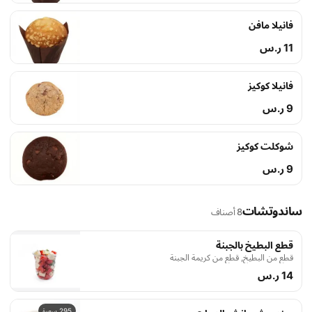
فانيلا مافن
11 ر.س
فانيلا كوكيز
9 ر.س
شوكلت كوكيز
9 ر.س
ساندوتشات
8 أصناف
قطع البطيخ بالجبنة
قطع من البطيخ, قطع من كريمة الجبنة
14 ر.س
295 سعرة