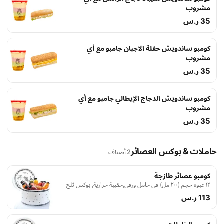
مشروب
35 ر.س
كومبو ساندويش حفلة الاجبان جامبو مع أي
مشروب
35 ر.س
كومبو ساندويش الدجاج الإيطالي جامبو مع أي
مشروب
35 ر.س
حاملات & بوكس العصائر
2 أصناف
كومبو عصائر طازجة
١٢ عبوة حجم (٢٠٠ مل) في حامل ورقي,حقيبة حرارية, بوكس ثلج
113 ر.س