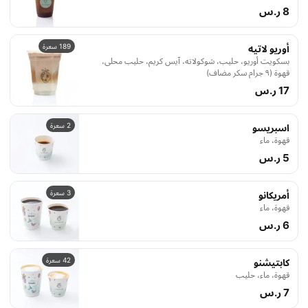
8 ر.س
189 سعرة
أوريو لاتيه
بسكويت أوريو، حليب، شوكولاته، آيس كريم، حليب محلى،
قهوة (٩ جرام سكر مضاف)
17 ر.س
2 سعرة
اسبريسو
قهوة، ماء
5 ر.س
3 سعرة
أمريكانو
قهوة، ماء
6 ر.س
42 سعرة
كابتيشنو
قهوة، ماء، حليب
7 ر.س