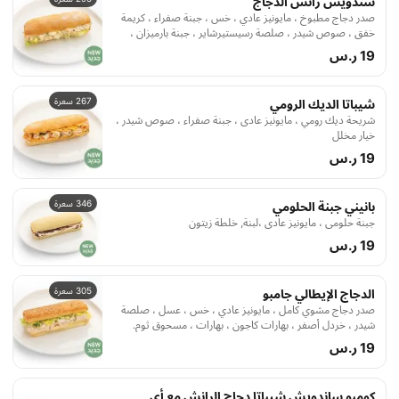
سندويش رانش الدجاج
صدر دجاج مطبوخ ، مايونيز عادي ، خس ، جبنة صفراء ، كريمة
خفق ، صوص شيدر ، صلصة رسيستيرشاير ، جبنة بارميزان ،
بهارات فلفل أبيض ، بقدونس طازج ، مسحوق ثوم ، مسحوق
19 ر.س
فلفل أحمر حار ، شبت طازج.
267 سعرة
شيباتا الديك الرومي
شريحة ديك رومي ، مايونيز عادى ، جبنة صفراء ، صوص شيدر ،
خيار مخلل
19 ر.س
346 سعرة
بانيني جبنة الحلومي
جبنة حلومي ، مايونيز عادي ،لبنة, خلطة زيتون
19 ر.س
305 سعرة
الدجاج الإيطالي جامبو
صدر دجاج مشوي كامل ، مايونيز عادي ، خس ، عسل ، صلصة
شيدر ، خردل أصفر ، بهارات كاجون ، بهارات ، مسحوق ثوم.
19 ر.س
كومبو ساندويش شيباتا دجاج الرانش مع أي