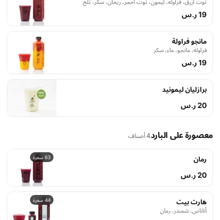
توت أزرق، فراولة، ليمون، توت أحمر، ريحان، سكر، ثلج
19 ر.س
مانجو فراولة
فراولة، مانجو، ماء، سكر
19 ر.س
برازليان ليمونيد
20 ر.س
معصورة على البارد
4 أصناف
63 سعرة
رمان
20 ر.س
44 سعرة
هارت بيت
أناناس، شمندر، رمان