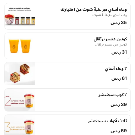
وعاء آساي مع علبة شوت من اختيارك
وعاء آساي مع علبة شوت
35 ر.س
كوبين عصير برتقال
كوبين من عصير برتقال
31 ر.س
٢ وعاء أساي
61 ر.س
٢ كوب سجنتشر
39 ر.س
ثلاث أكواب سيجنتشر
59 ر.س