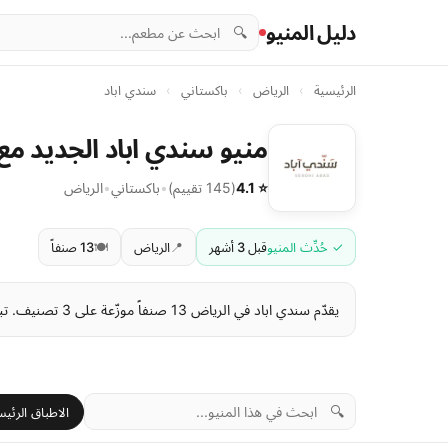
دليل المنيو
🔍
الرئيسية
›
الرياض
›
باكستاني
›
سندي اباد
منيو سندي اباد الجديد مع
⭐ 4.1
(145 تقييم)
•
باكستاني
•
الرياض
✓ حُدِّث المنيو
قبل 3 أشهر
📍
الرياض
🍽️
13 صنفاً
يقدّم سندي اباد في الرياض 13 صنفاً موزّعة على 3 تصنيف. تبدأ الأسعار من 2 ر.س وتصل إلى 83 ر.س . آخر تحديث للمنيو: قبل 3 أشهر.
🔍
الاطباق الرئيس