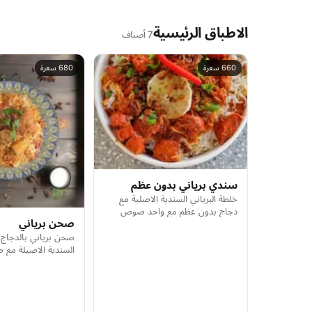
الاطباق الرئيسية
7 أصناف
660 سعرة
680 سعرة
سندي برياني بدون عظم
خلطة البرياني السندية الاصلية مع
دجاج بدون عظم مع واحد صوص
صحن برياني
رايتا ، شخص واحد
صحن برياني بالدجاج 
السندية الاصيلة مع 
شخص واحد