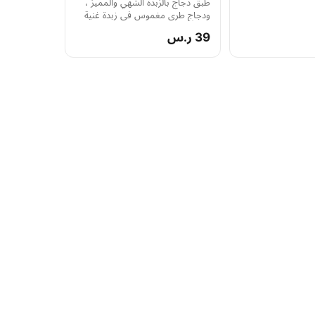
طبق دجاج بالزبدة الشهي والمميز ،
ودجاج طري مغموس في زبدة غنية
وناعمة مع مكسرات الكاجو واللو
39 ر.س
الناعمة وبطريقة سندي الخاصة