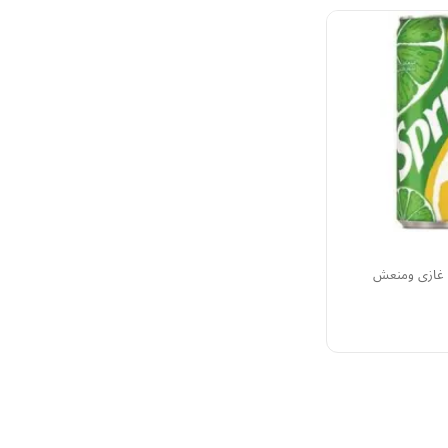
غازي ومنعش