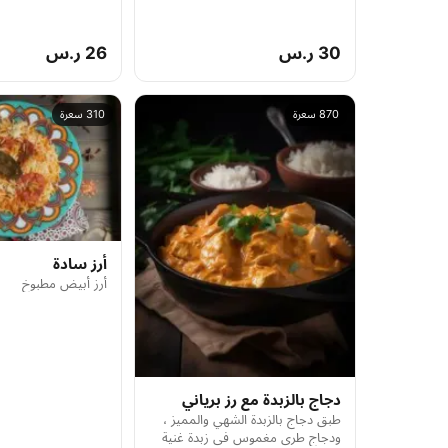
30 ر.س
26 ر.س
870 سعرة
310 سعرة
أرز سادة
أرز أبيض مطبوخ
دجاج بالزبدة مع رز برياني
طبق دجاج بالزبدة الشهي والمميز ،
ودجاج طري مغموس في زبدة غنية