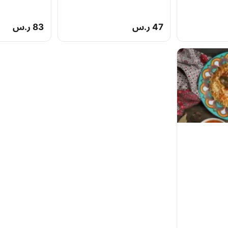
47 ر.س
83 ر.س