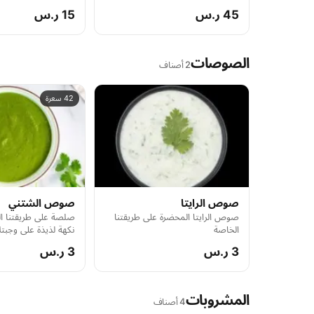
وناعمة مع مكسرات الكاجو واللو
45 ر.س
15 ر.س
الناعمة وبطريقة سندي الخاصة يأتي
مع طبق رز برياني
الصوصات
2 أصناف
42 سعرة
صوص الرايتا
صوص الشتني
صوص الرايتا المحضرة على طريقتنا
صلصة على طريقتنا ا
الخاصة
نكهة لذيذة على وجبت
3 ر.س
3 ر.س
المشروبات
4 أصناف