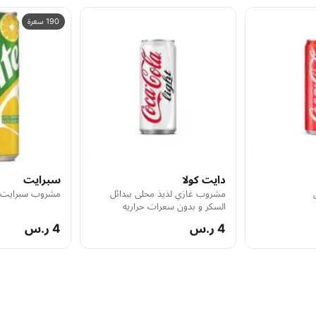
190 سعرة
دايت كولا
سبرايت
مشروب غازي لذيذ محلى ببدائل
مشروب سبرايت 
السكر و بدون سعرات حراريه
4 ر.س
4 ر.س