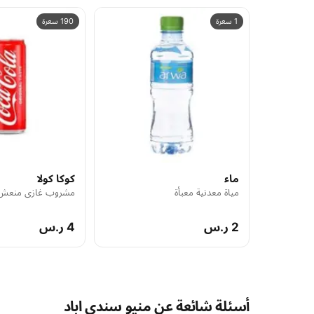
1 سعرة
190 سعرة
ماء
كوكا كولا
مياة معدنية معبأة
مشروب غازي منعش
2 ر.س
4 ر.س
أسئلة شائعة عن منيو سندي اباد