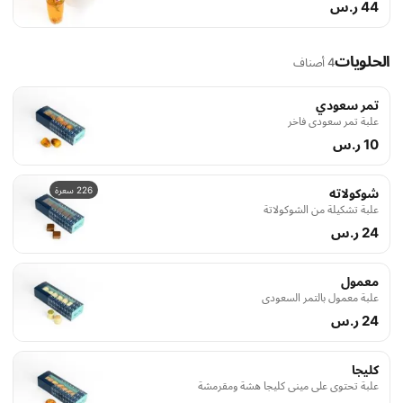
44 ر.س
الحلويات
4 أصناف
تمر سعودي
علبة تمر سعودي فاخر
10 ر.س
226 سعرة
شوكولاته
علبة تشكيلة من الشوكولاتة
24 ر.س
معمول
علبة معمول بالتمر السعودي
24 ر.س
كليجا
علبة تحتوي على ميني كليجا هشة ومقرمشة