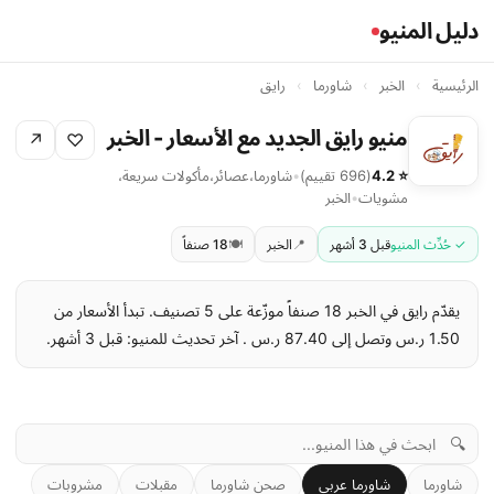
دليل المنيو
الرئيسية
›
الخبر
›
شاورما
›
رايق
منيو رايق الجديد مع الأسعار - الخبر
↗
♡
⭐ 4.2
(696 تقييم)
•
شاورما
،
عصائر
،
مأكولات سريعة
،
مشويات
•
الخبر
✓ حُدِّث المنيو
قبل 3 أشهر
📍
الخبر
🍽️
18 صنفاً
يقدّم رايق في الخبر 18 صنفاً موزّعة على 5 تصنيف. تبدأ الأسعار من
1.50 ر.س وتصل إلى 87.40 ر.س . آخر تحديث للمنيو: قبل 3 أشهر.
🔍
شاورما
شاورما عربي
صحن شاورما
مقبلات
مشروبات