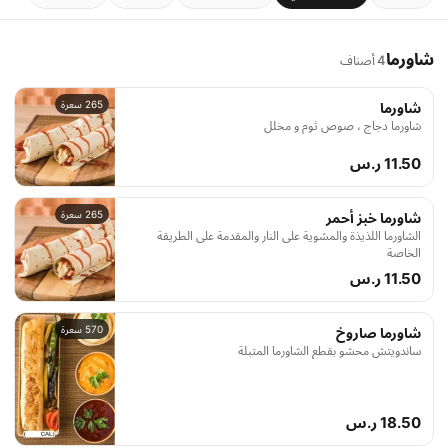
شاورما
4 أصناف
265 سعرة
شاورما
شاورما دجاج ، صوص ثوم و مخلل
11.50 ر.س
265 سعرة
شاورما خبز أحمر
الشاورما اللذيذة والمشوية على النار والمقدمة على الطريقة
الخاصة
11.50 ر.س
570 سعرة
شاورما صاروخ
ساندويتش محشو بقطع الشاورما المتبلة
18.50 ر.س