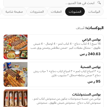
🔍
البوكسات
المشويات
المقبلات
المشروبات
صفيحة شامية
البوكسات
8 أصناف
بوكس الراعي
16 سيخ ( 4 كباب دجاج - 4 كباب لحم - 4 اوصال - 4 شيش
طاووق - مشكل مقبلات كبير -صحن بطاطس وصحن ورق عنب
- لترعصير رمان )
240.63 ر.س
بوكس الصحبة
رز+ ٣ اسياخ كباب لحم + ٣ اسياخ كباب دجاج+ ٦ حبات ريش
دجاج ٢ صحن سلطه+مخلل ٢ مشروب غازى
95 ر.س
بوكس السندوتشات
بوكس من خمسة سندوتشات يتكون من سندوتش كباب لحم ،
سندوتش كباب دجاج ، سندوتش شيش طاووق ، سندوتش
أوصال لحم ، سندوتش مسحب دجاج