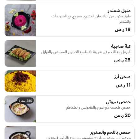
متبل شمندر
طبق مكون من الباذنجان المشوي ممزوج مع الصوصات
والشمنر
18 ر.س
كبة صاجية
البرغل مع اللحم في عجينة ناعمة مع الصنوبر المحمص والتوابل
25 ر.س
صحن أرز
11 ر.س
280 سعرة
حمص بيروتي
حمص طحينية مع الثوم والبقدونس والطماطم
20 ر.س
حمص باللحم والصنوبر
محضر من حمص مطبوخ ومهروس ممزوج بالطحينة وعصير