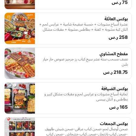
75 ر.س
بوكس العائلة
عشرة أسياخ مشويات + خمسة صفيحة شامية + عرايس لحم +
اثنان كبة مشوية + كفتة + بطاطس مشوية + مقبلات مشكل
كبير + ورق عنب + عصير رمان لتر
258 ر.س
مفطح المشاوي
نصف مسحب ستة عشر سيخ كباب رز جرجير صوص حار خيار
بلبن
218.75 ر.س
بوكس الضيافة
ثمانية أسياخ مشويات و عرايس لحم و مقبلات مشكل كبير و
بطاطس و اثنان بيبسي
165 ر.س
بوكس الجمعات
صحن أوصال لحم-صحن كباب عراقى-صحن شيش طاووق
-صحن كباب باذنجان-صحن كباب خشخاش -صحن كباب