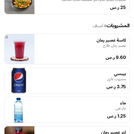
25 ر.س
المشروبات
4 أصناف
كاسة عصير رمان
عصير رمان طازج
9.60 ر.س
بيبسي
مشروب غازي
3.75 ر.س
ماء
ماء نقي
1.25 ر.س
لتر عصير رمان