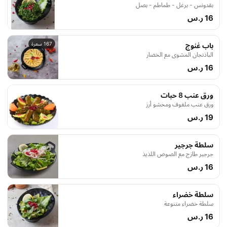
بقدونس - برغل - طماطم - بصل
16 ر.س
167 سعرة
باب غنوج
الباذنجان المشوي مع الخضار
16 ر.س
ورق عنب 8 حبات
ورق عنب ملفوف ومحشو أرز
19 ر.س
سلطة جرجير
جرجير طازج مع الصوص اللذيذ
16 ر.س
سلطة خضراء
سلطة خضراء متنوعة
16 ر.س