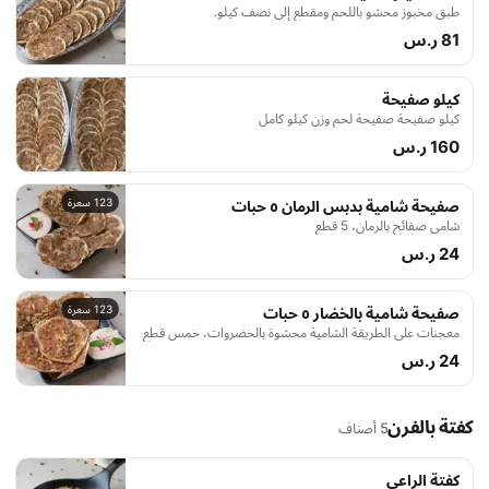
طبق مخبوز محشو باللحم ومقطع إلى نصف كيلو.
81 ر.س
كيلو صفيحة
كيلو صفيحة صفيحة لحم وزن كيلو كامل
160 ر.س
123 سعرة
صفيحة شامية بدبس الرمان ٥ حبات
شامي صفائح بالرمان، 5 قطع
24 ر.س
123 سعرة
صفيحة شامية بالخضار ٥ حبات
معجنات على الطريقة الشامية محشوة بالخضروات، خمس قطع
24 ر.س
كفتة بالفرن
5 أصناف
كفتة الراعي