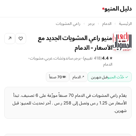
دليل المنيو
الرئيسية
›
الدمام
›
برجر
›
راعي المشويات
منيو راعي المشويات الجديد مع
↗
♡
الأسعار - الدمام
⭐ 4.4
(418 تقييم)
•
برجر
،
ساندوتشات
،
عربي
،
مشويات
•
الدمام
✓ حُدِّث المنيو
قبل شهرين
📍
الدمام
🍽️
70 صنفاً
يقدّم راعي المشويات في الدمام 70 صنفاً موزّعة على 6 تصنيف. تبدأ
الأسعار من 1.25 ر.س وتصل إلى 258 ر.س . آخر تحديث للمنيو: قبل
شهرين.