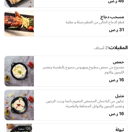
46 ر.س
مسحب دجاج
قطع الدجاج الخالي من العظم متبلة و مقلية
31 ر.س
المقبلات
21 أصناف
حمص
مصنوع من حمص مطبوخ ومهروس ممزوج بالطحينة وعصير
الليمون والثوم.
16 ر.س
متبل
تتكون من الباذنجان المحمص المفروم ناعما وزيت الزيتون
وعصير الليمون والتوابل المختلفة والطحينة.
16 ر.س
120 سعرة
تبولة