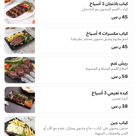
كباب باذنجان 3 أسياخ
كباب اللحم المشوى مع الباذنجان
45 ر.س
كباب مكسرات 4 أسياخ
لحم مفروم ومتبل مشوي محضر بطريقتنا
45 ر.س
ريش غنم
أضلاع اللحم المتبلة و المشوية
59 ر.س
كبده نعيمي 3 أسياخ
كبده نعيمي
38 ر.س
كباب جبن
صحن يحتوي على كباب دجاج مشوي ومتبّل، يقدم مع الأرز أو
الخبز والمقبلات الشهية.