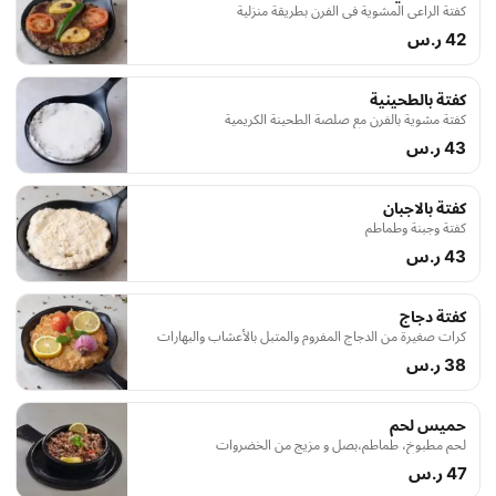
كفتة الراعي المشوية في الفرن بطريقة منزلية
42 ر.س
كفتة بالطحينية
كفتة مشوية بالفرن مع صلصة الطحينة الكريمية
43 ر.س
كفتة بالاجبان
كفتة وجبنة وطماطم
43 ر.س
كفتة دجاج
كرات صغيرة من الدجاج المفروم والمتبل بالأعشاب والبهارات
38 ر.س
حميس لحم
لحم مطبوخ، طماطم،بصل و مزيج من الخضروات
47 ر.س