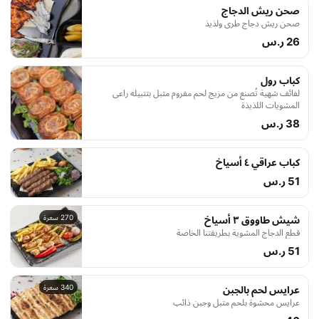
صحن ريش الدجاج
صحن ريش دجاج طري ولذيذ
26 ر.س
كباب رول
لفائف شهية تُصنع من مزيج لحم مفروم متبل بتتبيله راعى
المشويات اللذيذة
38 ر.س
كباب عراقي ٤ أسياخ
51 ر.س
270 سعرة
شيش طاووق ٣ أسياخ
قطع الدجاج المشوية بطريقتنا الخاصة
51 ر.س
340 سعرة
عرايس لحم بالجبن
عرايس محشوة بلحم متبل وجبن ذائب