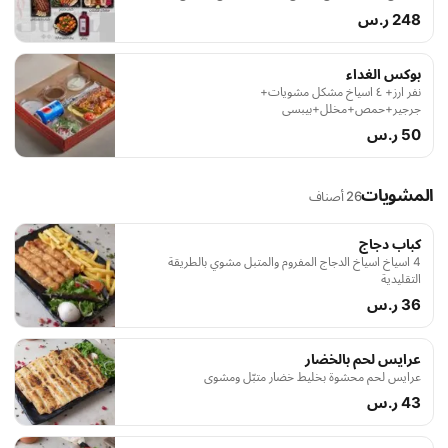
دجاج -مشكل مقبلات كبير -صحن بطاطا حاره-لتر عصير رمان
248 ر.س
بوكس الغداء
نفر ارز+ ٤ اسياخ مشكل مشويات+
جرجير+حمص+مخلل+بيبسي
50 ر.س
المشويات
26 أصناف
كباب دجاج
4 اسياخ اسياخ الدجاج المفروم والمتبل مشوي بالطريقة
التقليدية
36 ر.س
عرايس لحم بالخضار
عرايس لحم محشوة بخليط خضار متبّل ومشوي
43 ر.س