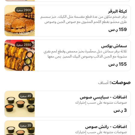
2900 سعرة
كيكة البرقر
برقر ضخم مكوّن من عدة قطع مقسمة مثل الكيك، خبز سمسم
طري محشو بقطع اللحم المشوي مع صوص الجبن وصوص
البيك الغني، ومزين بخطوط صوص الباربكيو. مثالي للمشاركة مع
159 ر.س
الأصدقاء ويجمع بين طعم البرقر الكلاسيكي وتقديم مميز على
شكل كيك
2550 سعرة
سماش بوكس
ثلاثة برقر سماش دبل محضّرة بخبز محمص وقطع لحم بقري
مشوية مع الجبن الذائب وصوص البيك المميز. يجي معها
بطاطس فرايز متبّلة، وصوصين بيك، وعلبة مخلل لإضافة الطعم
155 ر.س
المقرمش. وجبة مثالية للمشاركة والاستمتاع بكل لقمة.
صوصات
5 أصناف
45 سعرة
اضافات - سبايسي صوص
صوصات متنوعه على حسب إختيارك
3 ر.س
35 سعرة
اضافات - رانش صوص
صوصات متنوعه على حسب إختيارك