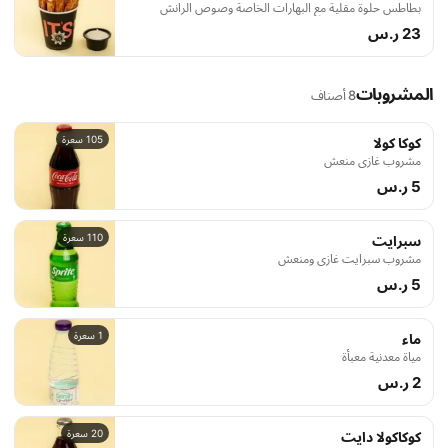
بطاطس حلوة مقلية مع البهارات الخاصة وصوص الرانش
23 ر.س
المشروبات
8 أصناف
105 سعرة
كوكا كولا
مشروب غازي منعش
5 ر.س
110 سعرة
سبرايت
مشروب سبرايت غازي ومنعش
5 ر.س
1 سعرة
ماء
مياة معدنية معبأة
2 ر.س
20 سعرة
كوكاكولا دايت