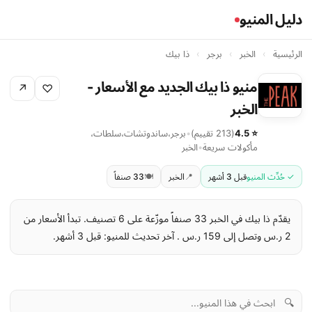
دليل المنيو
الرئيسية
›
الخبر
›
برجر
›
ذا بيك
منيو ذا بيك الجديد مع الأسعار -
↗
♡
الخبر
⭐ 4.5
(213 تقييم)
•
برجر
،
ساندوتشات
،
سلطات
،
مأكولات سريعة
•
الخبر
✓ حُدِّث المنيو
قبل 3 أشهر
📍
الخبر
🍽️
33 صنفاً
يقدّم ذا بيك في الخبر 33 صنفاً موزّعة على 6 تصنيف. تبدأ الأسعار من
2 ر.س وتصل إلى 159 ر.س . آخر تحديث للمنيو: قبل 3 أشهر.
🔍