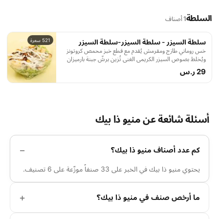
السلطة
1 أصناف
521 سعرة
سلطة السيزر - سلطة السيزر-سلطة السيزر
خس روماني طازج ومقرمش يُقدم مع قطع خبز محمص كروتونز
ويُخلط بصوص السيزر الكريمي الغني تُزين برشّ جبنة بارميزان
إضافية وشرائح صدور الدجاج لمذاق متوازن بين الكريمي والمالح
29 ر.س
والمنعش
أسئلة شائعة عن منيو ذا بيك
كم عدد أصناف منيو ذا بيك؟
يحتوي منيو ذا بيك في الخبر على 33 صنفاً موزّعة على 6 تصنيف.
ما أرخص صنف في منيو ذا بيك؟