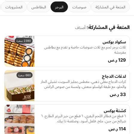
المتعة في المشاركة
صوصات
البرجر
البطاطس
المشروبات
المتعة في المشاركة
5 أصناف
2390 سعرة
سكواد بوكس
ثلاث برجر لحم مع ثلاث صوصات خاصة و تقدم مع بطاطس
مقرمشة
129 ر.س
660 سعرة
لدغات الدجاج
كرات الدجاج مقلي ذهبي، مغطس بجليز السويت تشيلي الحار
والحلو، مع طبقة كولسلو منعش، ولمسة من صوص الرانش
الغني وحلقات البصل
33 ر.س
كشتة بوكس
٦ قطع من فطائر اللحم البقري، ٦ قطع من خبز البرغر الطازج، ٦
شرائح من جبن، ملح، فلفل أسود، وصلصة ذا بيك.
114 ر.س