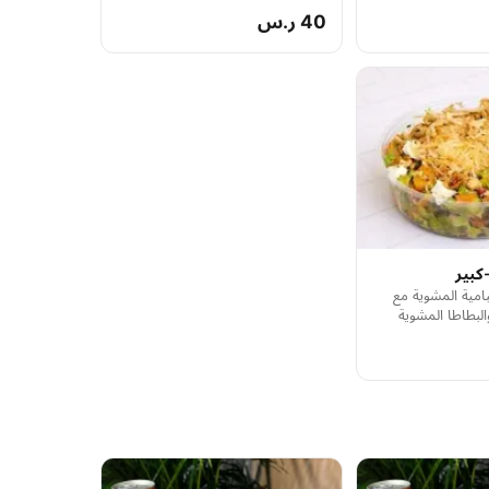
40 ر.س
كبير
مية المشوية مع
لبطاطا المشوية
ان وجبنة الفيتا
والبطاطس المقرمشة
امل