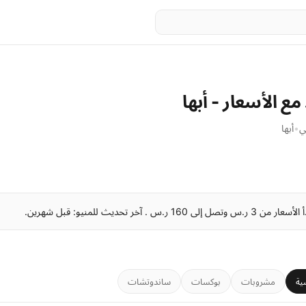
ع الأسعار - أبها
ي
•
أبها
ية
مشروبات
بوكسات
ساندوتشات