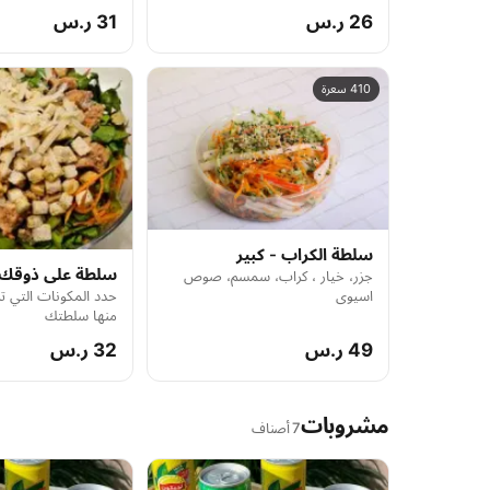
الصوص قد يسبب حساسية لاحتوائه
26 ر.س
31 ر.س
على الفول السوداني
410 سعرة
سلطة الكراب - كبير
سلطة على ذوقك
جزر، خيار ، كراب، سمسم، صوص
حدد المكونات التي ت
اسيوي
منها سلطتك
49 ر.س
32 ر.س
مشروبات
7 أصناف