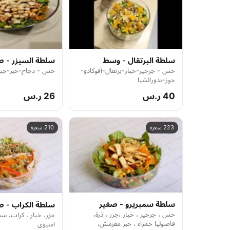
سلطة البرتقال - وسط
سلطة السيزر - ص
خس - جرجير-خيار-برتقال-أفوكادو-
خس - دجاج-خبز-جب
جوز-بذورالشيا
40 ر.س
26 ر.س
223 سعرة
210 سعرة
سلطة سمبريرو - صغير
سلطة الكراب - ص
خس ، جرجير ، خيار ،جزر ، ذرة،
جزر، خيار ، كراب،
فاصوليا حمراء ، خبز مقرمش،
اسيوي