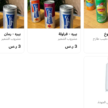
وخ
بيره - فراولة
بيره - رمان
حليب طازج
مشروب الشعير
مشروب الشعير
3 ر.س
3 ر.س
 الجودة.