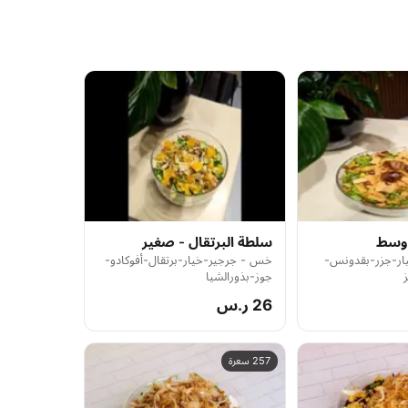
 وسط
سلطة البرتقال - صغير
ر-جزر-بقدونس-
خس - جرجير-خيار-برتقال-أفوكادو-
جوز-بذورالشيا
26 ر.س
257 سعرة