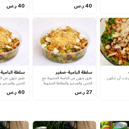
الصوص قد يسبب حساسية لاحتوائه
صوص الشمندر
40 ر.س
40 ر.س
على الفول السوداني
سلطة البامية-صغير
سلطة البامية-
رغب أن تتكون
طبق شهي من البامية المشوية مع
طبق شهي من البا
الخس والجرجير والبطاطا المشوية
الخس والجرجير وا
والجزر وحب الرمان وجبنة الفيتا
والجزر وحبات الرم
27 ر.س
40 ر.س
والجوز المكرمل والبطاطس المقرمشة
والجوز المكرمل 
تجربة مميزة من النكهات المتناغمة
لمذاق غني ومتك