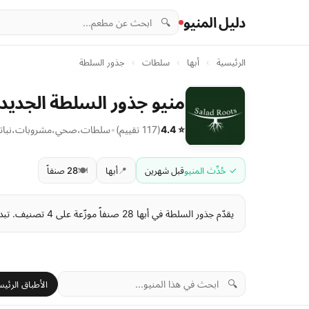
دليل المنيو
🔍
الرئيسية
›
أبها
›
سلطات
›
جذور السلطة
منيو جذور السلطة الجديد م
⭐ 4.4
(117 تقييم)
•
سلطات
،
صحي
،
مشروبات
،
نبات
✓ حُدِّث المنيو
قبل شهرين
📍
أبها
🍽️
28 صنفاً
يقدّم جذور السلطة في أبها 28 صنفاً موزّعة على 4 تصنيف. تبدأ الأسعار من 3 ر.س وتصل إلى 160 ر.س . آخر تحديث للمنيو: قبل شهرين.
🔍
الأطباق الرئيس