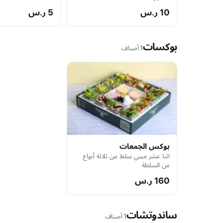
10 ر.س
5 ر.س
بوكسات
1 أصناف
بوكس الجمعات
اثنا عشر ميني سلط من ثلاثة أنواع
من السلطة
160 ر.س
ساندوتشات
1 أصناف