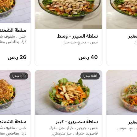
سلطة الشمندر
غير
سلطة السيزر - وسط
خس ، ملفوف شمن
ذرة، بطاطس مقل
ن
خس - دجاج-خبز-جبن
صوص الشمندر
40 ر.س
26 ر.س
446 سعرة
190 سعرة
سلطة سمبريرو - كبير
سلطة الشمندر
غير
خس ، جرجير ، خيار ،جزر ، ذرة،
خس ، ملفوف شمن
 سمسم، صوص
فاصوليا حمراء ، خبز مقرمش،
ذرة، بطاطس مقل