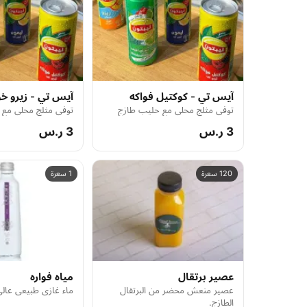
آيس تي - كوكتيل فواكه
آيس تي - زيرو خ
توفي مثلج محلى مع حليب طازج
توفي مثلج محلى مع 
3 ر.س
3 ر.س
120 سعرة
1 سعرة
عصير برتقال
مياه فواره
عصير منعش محضر من البرتقال
ماء غازي طبيعي عالي
الطازج.