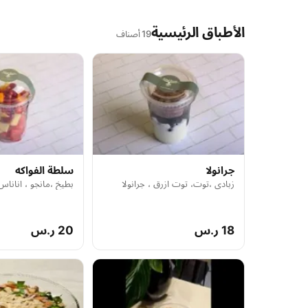
الأطباق الرئيسية
19 أصناف
جرانولا
سلطة الفواكه
زبادي ،توت، توت ازرق ، جرانولا
بطيخ ،مانجو ، اناناس،
18 ر.س
20 ر.س