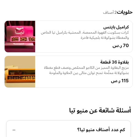
حلويات
2 أصناف
كراميل بايتس
كرات بسكويت القهوة المحمصة، المحشية بكراميل تيا الخاص
والمغطاة بشوكولاتة بلجيكية فاخرة
70 ر.س
بقلاوة 36 قطعة
مزيج البقلاوة المميز من الكاجو المحمّص ونصف قطع مغطاة
بشوكولاتة مملّحة تمنح توازن مثالي بين الحلاوة والملوحة
115 ر.س
أسئلة شائعة عن منيو تيا
كم عدد أصناف منيو تيا؟