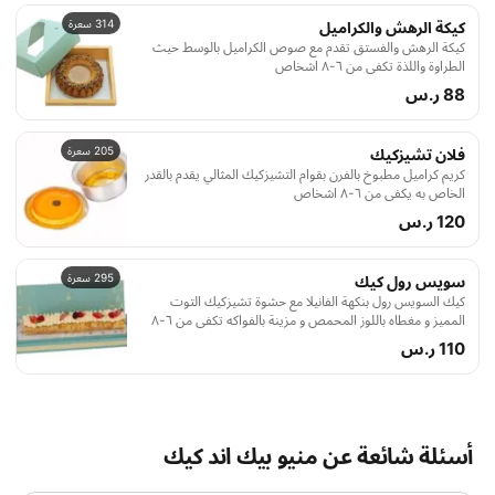
314 سعرة
كيكة الرهش والكراميل
كيكة الرهش والفستق تقدم مع صوص الكراميل بالوسط حيث
الطراوة واللذة تكفي من ٦-۸ اشخاص
88 ر.س
205 سعرة
فلان تشيزكيك
كريم كراميل مطبوخ بالفرن بقوام التشيزكيك المثالي يقدم بالقدر
الخاص به يكفي من ٦-٨ اشخاص
120 ر.س
295 سعرة
سويس رول كيك
كيك السويس رول بنكهة الفانيلا مع حشوة تشيزكيك التوت
المميز و مغطاه باللوز المحمص و مزينة بالفواكه تكفي من ٦-٨
اشخاص
110 ر.س
أسئلة شائعة عن منيو بيك اند كيك