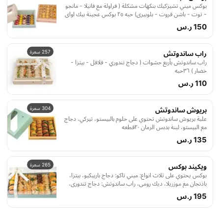
بوكس ميني تشيزكيك بنكهات مشكلة ( فراولة مع فانيلا - مانجو
- توت - باشن فروت - بلوبيري) حبه ۲٥ بوكس عجينة بيك اواي
الطرية المزينة بتشكيلة الورد بأربع حشوات: شاورما، بيتزا، خلطة
150 ر.س
اللبنة، الخلطة المكسيكية ٢٥ قطعه
257 سعرة
راب ساندوتش
راب ساندوتش بأربع حشوات ( دجاج تندوري - فلافل - بيتزا -
خضار ) ۳٦حبه
110 ر.س
304 سعرة
بريوش ساندوتش
علبة بريوش ساندوتش تحتوي على حلوم بالبيستو، تيركي، دجاج
مع البيستو، لبنة بدبس الرمان ۲۰قطعه
135 ر.س
265 سعرة
ويكيند بوكس
بوكس يحتوي على ثلاث انواع: ميني تاكو: دجاج باربيكيو، بيتزا،
باذنجان مع موزريلا، ديك رومي، راب ساندوتش: دجاج تندوري،
فلافل، بيتزا، خضار، ساندوتش بريوش: حلوم بيستو، تيركي،
195 ر.س
باذنجان مع طماطم مجففة بدبس الرمان، لبنة بدبس الرمان ٦۸
قطعه