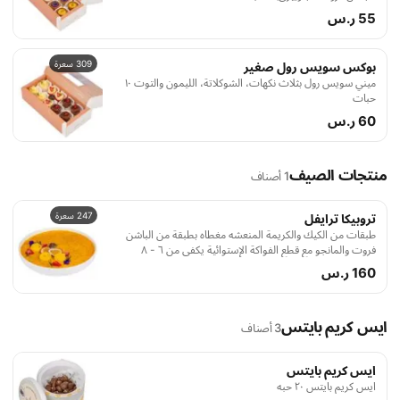
55 ر.س
309 سعرة
بوكس سويس رول صغير
ميني سويس رول بثلاث نكهات، الشوكلاتة، الليمون والتوت ١٠
حبات
60 ر.س
منتجات الصيف
1 أصناف
247 سعرة
تروبيكا ترايفل
طبقات من الكيك والكريمة المنعشه مغطاه بطبقة من الباشن
فروت والمانجو مع قطع الفواكة الإستوائية يكفي من ٦ - ٨
اشخاص
160 ر.س
ايس كريم بايتس
3 أصناف
ايس كريم بايتس
ايس كريم بايتس ٢۰ حبه