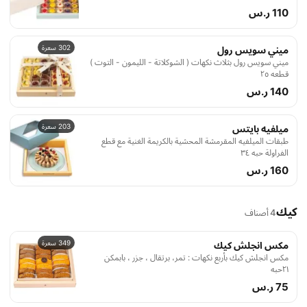
110 ر.س
302 سعرة
ميني سويس رول
ميني سويس رول بثلاث نكهات ( الشوكلاتة - الليمون - التوت )
قطعه ۲٥
140 ر.س
203 سعرة
ميلفيه بايتس
طبقات الميلفيه المقرمشة المحشية بالكريمة الغنية مع قطع
الفراولة حبه ۳٤
160 ر.س
كيك
4 أصناف
349 سعرة
مكس انجلش كيك
مكس انجلش كيك بأربع نكهات : تمر، برتقال ، جزر ، بابمكن
٢١حبه
75 ر.س