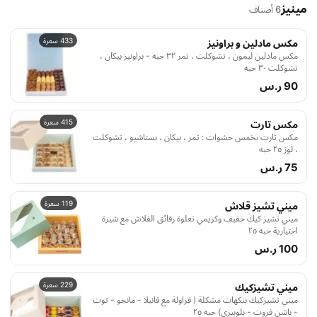
مينيز
6 أصناف
433 سعرة
مكس مادلين و براونيز
مكس مادلين ليمون ، تشوكلت ، تمر ٣٢ حبه - براونيز بيكان ،
تشوكلت ٣٠ حبه
90 ر.س
415 سعرة
مكس تارت
مكس تارت بخمس حشوات : تمر ، بيكان ، بستاشيو ، تشوكلت
، لوز ٢٥ حبه
75 ر.س
119 سعرة
ميني تشيز قلاش
ميني تشيز كيك خفيف وكريمي تعلوة رقائق القلاش مع شيرة
اختيارية حبه ۲٥
100 ر.س
229 سعرة
ميني تشيزكيك
ميني تشيزكيك بنكهات مشكلة ( فراولة مع فانيلا - مانجو - توت
- باشن فروت - بلوبيري) حبه ۲٥