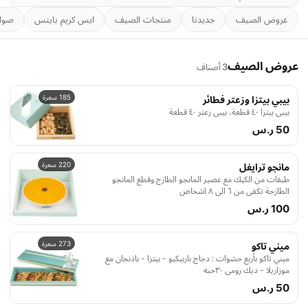
عروض الصيف
جديدنا
منتجات الصيف
ايس كريم بايتس
صوا
عروض الصيف
3 أصناف
185 سعرة
بيبي بيتزا وزعتر فطائر
بيبي بيتزا ٤۰ قطعة، بيبي زعتر ٤۰ قطعة
50 ر.س
220 سعرة
مانجو ترايفل
طبقات من الكيك مع عصير المانجو الطازج وقطع المانجو
الطازجة تكفي من ٦ الى ٨ اشخاص
100 ر.س
273 سعرة
ميني تاكو
ميني تاكو بأربع حشوات : دجاج باربيكيو - بيتزا - باذنجان مع
موزاريلا - ديك رومي ۳۰حبه
50 ر.س