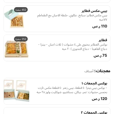
452 سعرة
بيبي مكس فطاير
بيبي مكس فطاير: سبانخ، عكاوي، خلطة الاجبان مع الطماطم
٧٧حبه
110 ر.س
252 سعرة
فطاير
بوكس الفطاير يحتوي على ٤ حشوات ( ثلاث اجبان - بيتزا -
دجاج الفاهيتا - دجاج التندوري ) ٢٠ حبه
75 ر.س
معجنات
5 أصناف
بوكس الجمعات ١
- بوكس بيبي بيتزا ٤٠ قطعة، بيبي زعتر ٤٠ قطعة مكس تارت
بخمس حشوات: تمر، بيكان، بستاشيو، شوكليت ولوز ٢٥ حبه
120 ر.س
بوكس الجمعات ٢