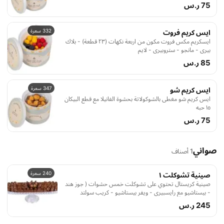
75 ر.س
332 سعرة
ايس كريم فروت
ايسكريم مكس فروت مكون من اربعة نكهات (٢٣ قطعة) - بلاك
بيري - مانجو - ستروبيري - لايم
85 ر.س
347 سعرة
ايس كريم شو
ايس كريم شو مغطى بالشوكولاتة بحشوة الفانيلا مع قطع البيكان
١٥ حبه
75 ر.س
صواني
1 أصناف
240 سعرة
صينية تشوكلت ١
صينية كريستال تحتوي على تشوكلت خمس حشوات ( جوز هند
- بيستاشيو مع رايسبيري - ويفر بيستاشيو - كريب سولتد
كراميل - كراميل بالقهوه ترفل ) ١٠٢٠ كيلو
245 ر.س