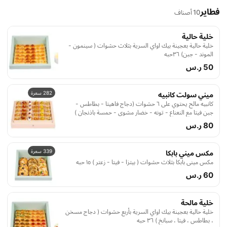
فطاير
10 أصناف
خلية حالية
خلية حالية بعجينة بيك اواي السرية بثلاث حشوات ( سينمون -
الموند - جبن) ٣٦حبه
50 ر.س
282 سعرة
ميني سولت كانبيه
كانبيه مالح يحتوي على ٦ حشوات (دجاج فاهيتا - بطاطس -
جبن فيتا مع النعناع - تونه - خضار مشوي - حمسة باذنجان )
٣٠حبه
80 ر.س
339 سعرة
مكس ميني بابكا
مكس ميني بابكا بثلاث حشوات ( بيتزا - فيتا - زعتر ) ١٥ حبه
60 ر.س
خلية مالحة
خلية حالية بعجينة بيك اواي السرية بأربع حشوات ( دجاج مسخن
، بطاطس ، فيتا ، سبانخ ) ٣٦ حبه