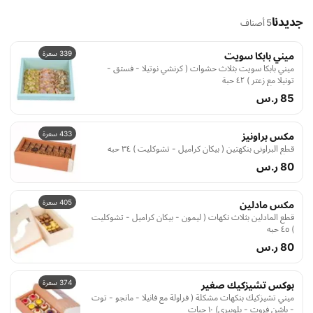
جديدنا
5 أصناف
339 سعرة
ميني بابكا سويت
ميني بابكا سويت بثلاث حشوات ( كرنشي نوتيلا - فستق -
تونيلا مع زعتر ) ٤٢ حبة
85 ر.س
433 سعرة
مكس براونيز
قطع البراوني بنكهتين ( بيكان كراميل - تشوكليت ) ٣٤ حبه
80 ر.س
405 سعرة
مكس مادلين
قطع المادلين بثلاث نكهات ( ليمون - بيكان كراميل - تشوكليت
) ٤٥ حبه
80 ر.س
374 سعرة
بوكس تشيزكيك صغير
ميني تشيزكيك بنكهات مشكلة ( فراولة مع فانيلا - مانجو - توت
- باشن فروت - بلوبيري) ١٠ حبات