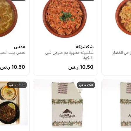
شكشوكه
عدس
 من الخضار
شكشوكة مطهوة مع صوص غني
عدس بيت الحنيذ
بالنكهة
10.50 ر.س
10.50 ر.س
250 سعرة
1300 سعرة