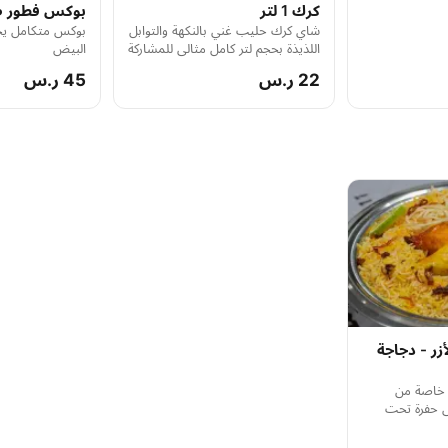
كرك 1 لتر
بوكس فطور ص
شاي كرك حليب غني بالنكهة والتوابل
بوكس متكامل يحت
اللذيذة بحجم لتر كامل مثالي للمشاركة
البيض
أو لإنعاشك طوال اليوم
22 ر.س
45 ر.س
زر - دجاجة
ة خاصة من
ي حفرة تحت