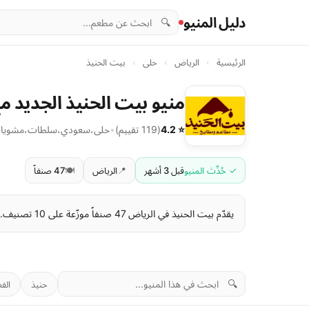
دليل المنيو
🔍
الرئيسية
›
الرياض
›
حلى
›
بيت الحنيذ
منيو بيت الحنيذ الجديد مع
⭐ 4.2
(119 تقييم)
•
حلى
،
سعودي
،
سلطات
،
مشويا
✓ حُدِّث المنيو
قبل 3 أشهر
📍
الرياض
🍽️
47 صنفاً
يقدّم بيت الحنيذ في الرياض 47 صنفاً موزّعة على 10 تصنيف. تبدأ الأسعار من 2 ر.س وتصل إلى 80 ر.س . آخر تحديث للمنيو: قبل 3 أشهر.
🔍
حنيذ
الف