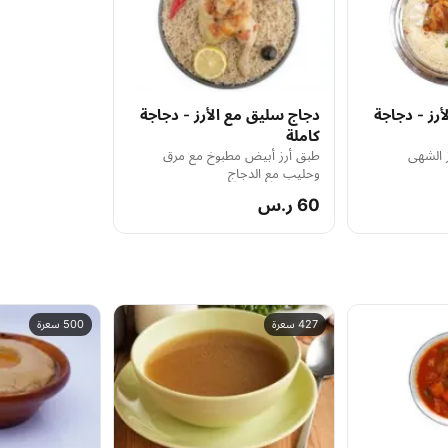
أرز - دجاجة
دجاج سليق مع الأرز - دجاجة
كاملة
ز الشهي
طبق أرز أبيض مطبوخ مع مرق
وحليب مع الدجاج
60 ر.س
427 سعرة
500 سعرة