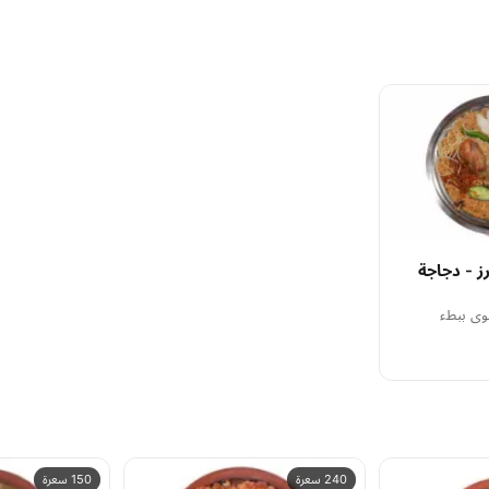
ز - دجاجة
شوي ببطء
240 سعرة
150 سعرة