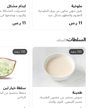
ملوخية
ايدام مشكل
طبق شهي يتكون من ورق الملوخية
لخضروات المشكلة مع 
المفروم والمطهو بشكل جيد
والزيوت ووضعها في ا
11 ر.س
11 ر.س
السلطات
6 أصناف
150 سعرة
130 سعرة
سلطة خيار لبن
طحينة
سلطة محضرة من الخض
الزبادي
صوص محضر من معجون الطحينة،
عصير الليمون، الثوم، والماء