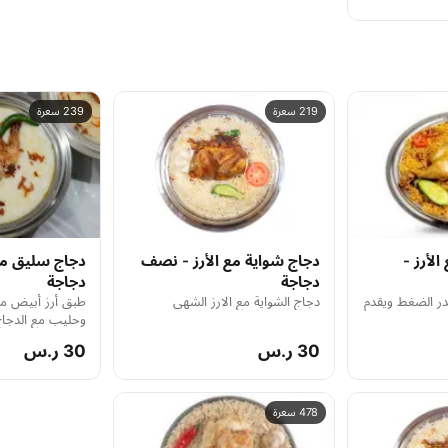
219 سعرة
239 سعرة
لأرز -
دجاج شواية مع الأرز - نصف
دجاج سليق مع
دجاجة
دجاجة
در الضغط ويقدم
دجاج الشواية مع الارز الشهي
طبق أرز أبيض م
وحليب مع الدجا
30 ر.س
30 ر.س
478 سعرة