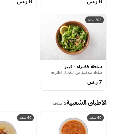
6 ر.س
6 ر.س
792 سعرة
سلطة خضراء - كبير
سلطة محضرة من الخضار الطازجة
7 ر.س
الأطباق الشعبية
2 أصناف
60 سعرة
60 سعرة