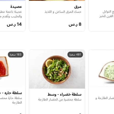
مرق
عصيدة
التوابل
حساء المرق الساخن و اللذيذ
عجينة ناعمة مطبو
لفرن للخبز
والحليب وتُقدم 
من الحشوات
8 ر.س
14 ر.س
481 سعرة
183 سعرة
سلطة حاره - 
سلطة خضراء - وسط
ار الطازجة و
سلطة حارة محضرة
سلطة محضرة من الخضار الطازجة
الطازجة