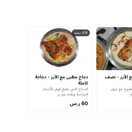
478 سعرة
 الأرز - نصف
دجاج مظبى مع الأرز - دجاجة
كاملة
طبوخ مع مرق
الدجاج الذي يطبخ فوق الأحجار
ج
الساخنة ويقدم مع رز
60 ر.س