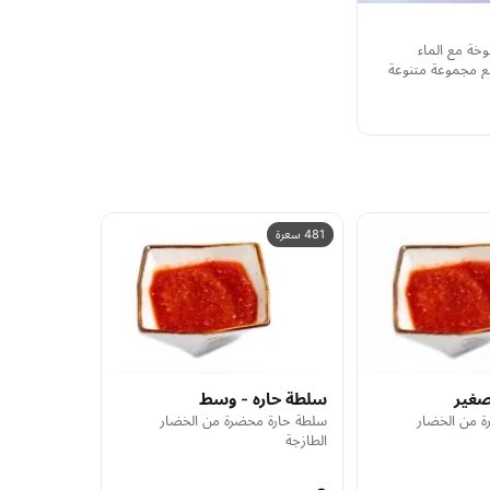
خة مع الماء
مع مجموعة متنوعة
481 سعرة
صغير
سلطة حاره - وسط
 من الخضار
سلطة حارة محضرة من الخضار
الطازجة