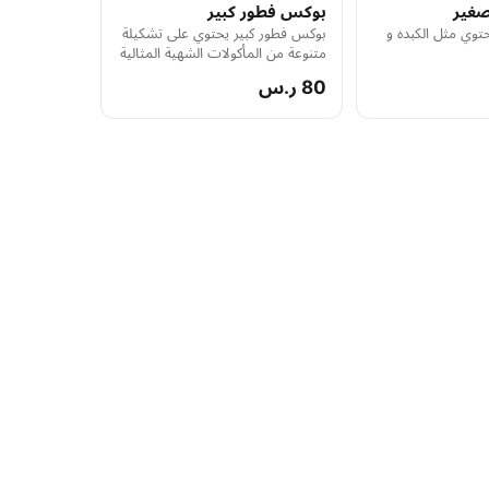
غير
بوكس فطور كبير
وي مثل الكبده و
بوكس فطور كبير يحتوي على تشكيلة
متنوعة من المأكولات الشهية المثالية
لبداية يوم مفعم بالنشاط والحيوية
80 ر.س