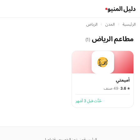
دليل المنيو
الرئيسية
›
المدن
›
الرياض
مطاعم الرياض
(1)
أميمتي
⭐ 3.6
•
49 صنف
حُدِّث قبل 3 أشهر
الرئيسية
من نحن
الخصوصية
تواصل